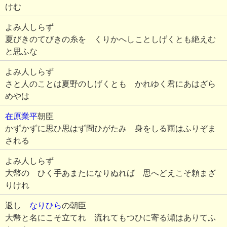
けむ
よみ人しらず
夏びきのてびきの糸を くりかへしことしげくとも絶えむ
と思ふな
よみ人しらず
さと人のことは夏野のしげくとも かれゆく君にあはざら
めやは
在原業平
朝臣
かずかずに思ひ思はず問ひがたみ 身をしる雨はふりぞま
される
よみ人しらず
大幣の ひく手あまたになりぬれば 思へどえこそ頼まざ
りけれ
返し
なりひら
の朝臣
大幣と名にこそ立てれ 流れてもつひに寄る瀬はありてふ