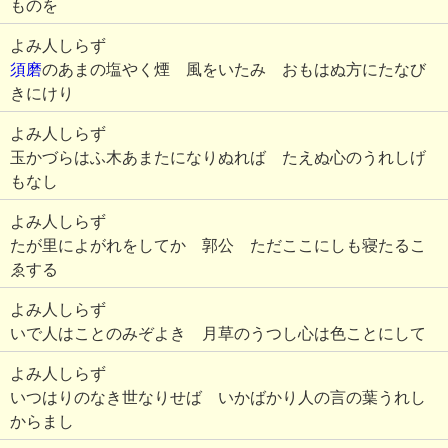
ものを
よみ人しらず
須磨
のあまの塩やく煙 風をいたみ おもはぬ方にたなび
きにけり
よみ人しらず
玉かづらはふ木あまたになりぬれば たえぬ心のうれしげ
もなし
よみ人しらず
たが里によがれをしてか 郭公 ただここにしも寝たるこ
ゑする
よみ人しらず
いで人はことのみぞよき 月草のうつし心は色ことにして
よみ人しらず
いつはりのなき世なりせば いかばかり人の言の葉うれし
からまし