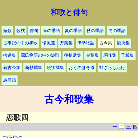
和歌と俳句
短歌
歌枕
俳句
春の季語
夏の季語
秋の季語
冬の季語
古事記の中の和歌
懐風藻
万葉集
伊勢物語
古今集
後撰集
拾遺集
源氏物語の中の短歌
後拾遺集
金葉集
詞花集
千載集
新古今集
新勅撰集
続後撰集
おくのほそ道
野ざらし紀行
鹿島詣
古今和歌集
恋歌四
一
二
三
四
つらゆき