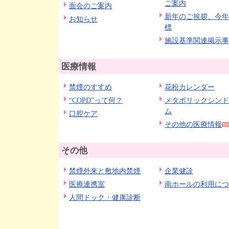
ご案内
面会のご案内
新年のご挨拶、今年
お知らせ
標
施設基準関連掲示事
医療情報
禁煙のすすめ
花粉カレンダー
“COPD”って何？
メタボリックシンド
ム
口腔ケア
その他の医療情報
その他
禁煙外来と敷地内禁煙
企業健診
医療連携室
南ホールの利用につ
人間ドック・健康診断