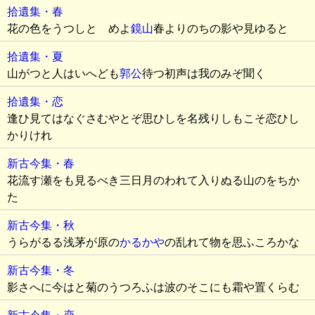
拾遺集・春
花の色をうつしとゞめよ
鏡山
春よりのちの影や見ゆると
拾遺集・夏
山がつと人はいへども
郭公
待つ初声は我のみぞ聞く
拾遺集・恋
逢ひ見てはなぐさむやとぞ思ひしを名残りしもこそ恋ひし
かりけれ
新古今集・春
花流す瀬をも見るべき三日月のわれて入りぬる山のをちか
た
新古今集・秋
うらがるる浅茅が原の
かるかや
の乱れて物を思ふころかな
新古今集・冬
影さへに今はと菊のうつろふは波のそこにも霜や置くらむ