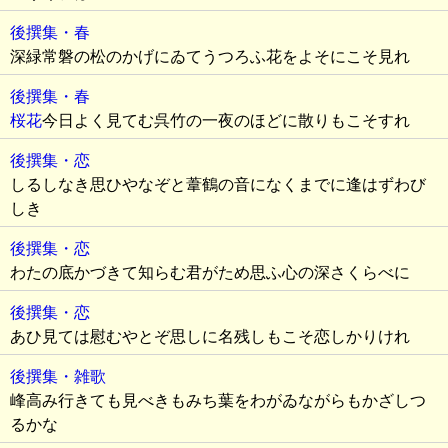
後撰集・春
深緑常磐の松のかげにゐてうつろふ花をよそにこそ見れ
後撰集・春
桜花
今日よく見てむ呉竹の一夜のほどに散りもこそすれ
後撰集・恋
しるしなき思ひやなぞと葦鶴の音になくまでに逢はずわび
しき
後撰集・恋
わたの底かづきて知らむ君がため思ふ心の深さくらべに
後撰集・恋
あひ見ては慰むやとぞ思しに名残しもこそ恋しかりけれ
後撰集・雑歌
峰高み行きても見べきもみち葉をわがゐながらもかざしつ
るかな