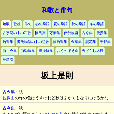
和歌と俳句
短歌
歌枕
俳句
春の季語
夏の季語
秋の季語
冬の季語
古事記の中の和歌
懐風藻
万葉集
伊勢物語
古今集
後撰集
拾遺集
源氏物語の中の短歌
後拾遺集
金葉集
詞花集
千載集
新古今集
新勅撰集
続後撰集
おくのほそ道
野ざらし紀行
鹿島詣
坂上是則
古今集・秋
佐保山
の柞の色はうすけれど秋はふかくもなりにけるかな
古今集・秋