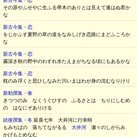
新古今集・恋
その原やふせやに生ふる帚木のありとは見えて逢はぬ君か
な
新古今集・恋
をじかふす夏野の草の道をなみしげき恋路にまどふころか
な
新古今集・恋
霧深き秋の野中のわすれ水たえまがちなる頃にもあるかな
新古今集・恋
枕のみ浮くと思ひしなみだ川いまはわが身の沈むなりけり
新勅撰集・春
きつつのみ なくうぐひすの ふるさとは ちりにしむめ
の はなにぞありける
続後撰集・冬
延喜七年 大井河に行幸時
もみぢばの 落ちてながるる
大井河
瀬々のしがらみ
かげもとめなむ