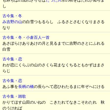
もみぢばの流れざりせば
たつた川
水の秋をばたれか知らま
し
古今集・冬
み吉野の山
の白雪つもるらし ふるさとさむくなりまさる
なり
古今集・冬
・
小倉百人一首
あさぼらけありあけの月と見るまでに吉野のさとにふれる
白雪
古今集・恋
わが恋にくらぶの山のさくら花まなくちるともかずはまさ
らじ
古今集・恋
あふ事を
長柄の橋
の長らへて恋ひわたるまに年ぞへにける
古今集・雑歌
かりてほす山田のいねの こきたれてなきこそわたれ 秋
のうければ