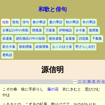
和歌と俳句
短歌
歌枕
俳句
春の季語
夏の季語
秋の季語
冬の季語
古事記の中の和歌
懐風藻
万葉集
伊勢物語
古今集
後撰集
拾遺集
源氏物語の中の短歌
後拾遺集
金葉集
詞花集
千載集
新古今集
新勅撰集
続後撰集
おくのほそ道
野ざらし紀行
鹿島詣
源信明
一
二
三
四
五
六
七
こぞの春 枝に手折りし
藤の花
衣にきむと 思ひけむ
やは
ふるさとの こずゑの紅葉 散りはてて おのがちりぢ