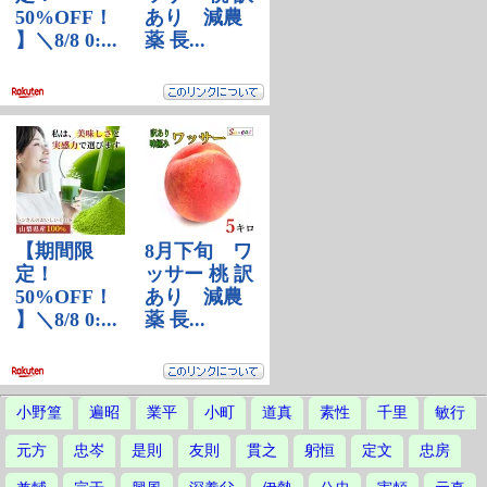
小野篁
遍昭
業平
小町
道真
素性
千里
敏行
元方
忠岑
是則
友則
貫之
躬恒
定文
忠房