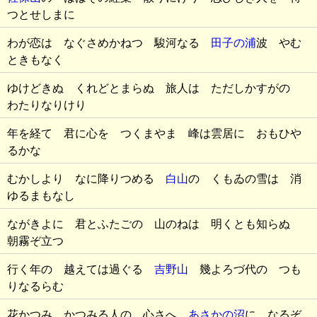
つとせしまに
わが恋は なぐさめかねつ 駿河なる
田子の浦
波 やむ
ときもなく
ゆけどきぬ くれどとまらぬ 旅人は ただしかすがの
わたりなりけり
年を経て 君に心を つくまやま 峰は雲居に おもひや
るかな
むかしより なに降りつめる
白山
の くもゐの雪は 消
ゆるまもなし
ながきよに 君とふたごの 山のねは 明くとも知らぬ
朝霧ぞ立つ
行く年の 越えては過ぐる
吉野山
幾よろづ代の つも
りなるらむ
花かつみ かつみる人の 心さへ
あさかの沼
に なるぞ