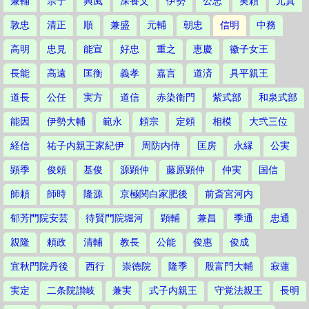
兼輔
宗于
興風
深養父
伊勢
公忠
実頼
元真
敦忠
清正
順
兼盛
元輔
朝忠
信明
中務
高明
忠見
能宣
好忠
重之
恵慶
徽子女王
長能
高遠
匡衡
義孝
嘉言
道済
具平親王
道長
公任
実方
道信
赤染衛門
紫式部
和泉式部
能因
伊勢大輔
範永
頼宗
定頼
相模
大弐三位
経信
祐子内親王家紀伊
周防内侍
匡房
永縁
公実
顕季
俊頼
基俊
源顕仲
藤原顕仲
仲実
国信
師頼
師時
隆源
京極関白家肥後
前斎宮河内
郁芳門院安芸
待賢門院堀河
顕輔
兼昌
季通
忠通
親隆
頼政
清輔
教長
公能
俊惠
俊成
宜秋門院丹後
西行
崇徳院
隆季
殷富門大輔
寂蓮
実定
二条院讃岐
兼実
式子内親王
守覚法親王
長明