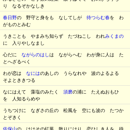
り なるぞかなしき
春日野
の 野守と身をも なしてしが
待つらむ春
を わ
がものとみむ
うきことも やまみち知らず たづねこし われ
みくまの
に 入りやしなまし
心だに
ながらのはし
は ながらへむ わが身に人は た
とへざるべく
わが恋は
なには
のあしの うらなれや 波のよるよる
そよとききつる
なにはえて 藻塩のみたく
須磨
の浦に たえぬおもひ
を 人知るらめや
うちつけに なぎさの丘の 松風を 空にも波の たつか
とぞきく
佐保山
の ははその紅葉 散りにけり 恋ひしき人を 待