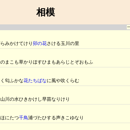
相模
がらみかけてけり
卯の花
さける玉川の里
きのまこも草かりほすひまもあらじとぞおもふ
しく匂ふかな
花たちばな
に風や吹くらむ
は山川の水ひきかけし早苗なりけり
しほにたつ
千鳥
浦づたひする声きこゆなり