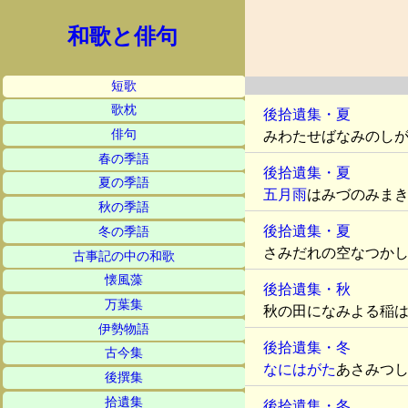
和歌と俳句
短歌
歌枕
後拾遺集・夏
俳句
みわたせばなみのし
春の季語
後拾遺集・夏
夏の季語
五月雨
はみづのみま
秋の季語
後拾遺集・夏
冬の季語
さみだれの空なつか
古事記の中の和歌
懐風藻
後拾遺集・秋
万葉集
秋の田になみよる稲
伊勢物語
後拾遺集・冬
古今集
なにはがた
あさみつ
後撰集
拾遺集
後拾遺集・冬