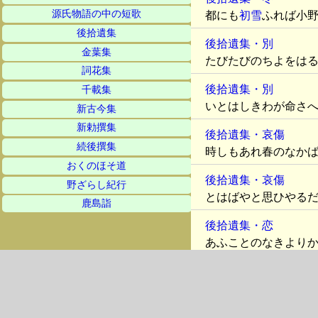
源氏物語の中の短歌
都にも
初雪
ふれば小
後拾遺集
後拾遺集・別
金葉集
たびたびのちよをは
詞花集
後拾遺集・別
千載集
いとはしきわが命さ
新古今集
新勅撰集
後拾遺集・哀傷
続後撰集
時しもあれ春のなか
おくのほそ道
後拾遺集・哀傷
野ざらし紀行
とはばやと思ひやる
鹿島詣
後拾遺集・恋
あふことのなきより
後拾遺集・恋
つきもせず恋に涙を
後拾遺集・恋