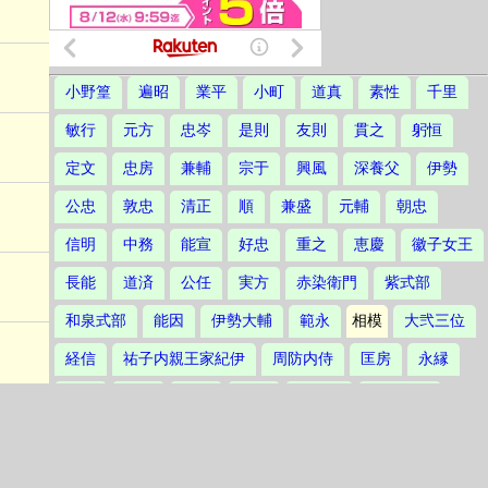
小野篁
遍昭
業平
小町
道真
素性
千里
敏行
元方
忠岑
是則
友則
貫之
躬恒
定文
忠房
兼輔
宗于
興風
深養父
伊勢
公忠
敦忠
清正
順
兼盛
元輔
朝忠
信明
中務
能宣
好忠
重之
恵慶
徽子女王
長能
道済
公任
実方
赤染衛門
紫式部
和泉式部
能因
伊勢大輔
範永
相模
大弐三位
経信
祐子内親王家紀伊
周防内侍
匡房
永縁
公実
顕季
俊頼
基俊
源顕仲
藤原顕仲
仲実
国信
師頼
師時
隆源
京極関白家肥後
前斎宮河内
郁芳門院安芸
待賢門院堀河
顕輔