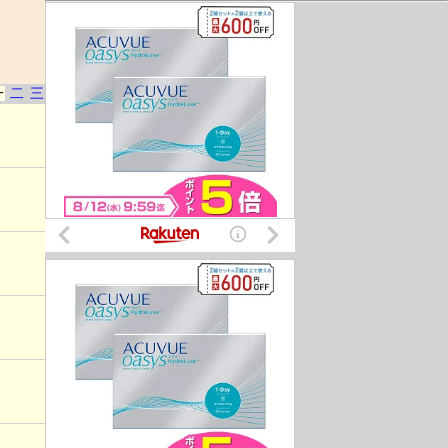
一
二
三