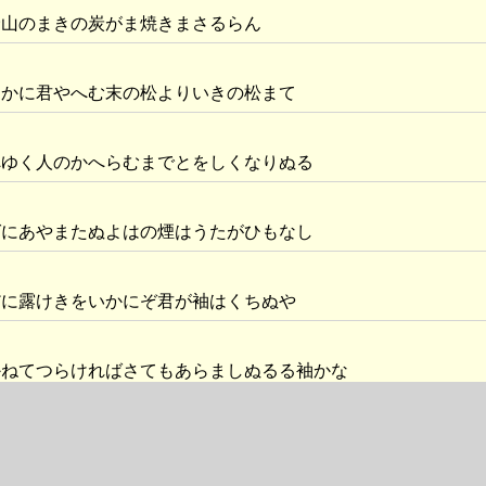
野山のまきの炭がま焼きまさるらん
るかに君やへむ末の松よりいきの松まて
へゆく人のかへらむまでとをしくなりぬる
ばにあやまたぬよはの煙はうたがひもなし
だに露けきをいかにぞ君が袖はくちぬや
かねてつらければさてもあらましぬるる袖かな
ながすかなこやななくりの出湯なるらん