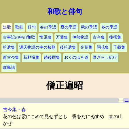
和歌と俳句
短歌
歌枕
俳句
春の季語
夏の季語
秋の季語
冬の季語
古事記の中の和歌
懐風藻
万葉集
伊勢物語
古今集
後撰集
拾遺集
源氏物語の中の短歌
後拾遺集
金葉集
詞花集
千載集
新古今集
新勅撰集
続後撰集
おくのほそ道
野ざらし紀行
鹿島詣
僧正遍昭
一
二
古今集・春
花の色は霞にこめて見せずとも 香をだにぬすめ 春の山
かぜ