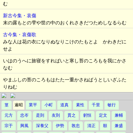
む
新古今集・哀傷
末の露もとの雫や世の中のおくれさきだつためしなるらむ
古今集・哀傷歌
みな人は花の衣になりぬなりこけのたもとよ かわきだに
せよ
いはのうへに旅寝をすればいと寒し苔のころもを我にかさ
なむ
やまふしの苔のころもはたた一重かさねばうとしいざふた
りねむ
篁
遍昭
業平
小町
道真
素性
千里
敏行
元方
忠岑
是則
友則
貫之
躬恒
定文
兼輔
宗于
興風
深養父
伊勢
敦忠
清正
順
兼盛