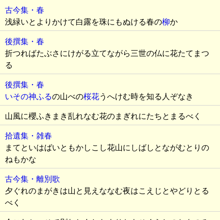
古今集・春
浅緑いとよりかけて白露を珠にもぬける春の
柳
か
後撰集・春
折つればたぶさにけがる立てながら三世の仏に花たてまつ
る
後撰集・春
いその神ふる
の山べの
桜花
うへけむ時を知る人ぞなき
山風に櫻ふきまき乱れなむ花のまぎれにたちとまるべく
拾遺集・雑春
まてといはばいともかしこし花山にしばしとながむとりの
ねもかな
古今集・離別歌
夕ぐれのまがきは山と見えななむ夜はこえじとやどりとる
べく