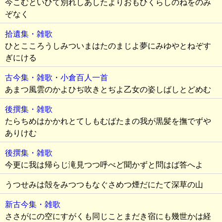
今こむといひて別れしあしたよりおもひくらしのねをのみ
ぞなく
拾遺集・雑歌
ひとこころうしみついまはたのまじよ夢にみゆやとねぞす
ぎにける
古今集・雑歌
・
小倉百人一首
あまつ風雲のかよひぢ吹きとぢよ乙女の姿しばしとどめむ
後撰集・雑歌
たらちめはかかれとてしもむばたまの我が黒髪を撫でずや
ありけむ
後撰集・雑歌
今更に我は帰らじ滝見つつ呼べど聞かずと問はば答へよ
うつせみは殻をみつつもなぐさめつ煙だにたて深草の山
新古今集・雑歌
ささがにの空にすがくも同じことまだき宿にも幾世かは経