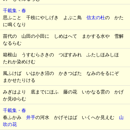
千載集・春
思ふこと 千枝にやしげき よぶこ鳥
信太の杜
の かた
に鳴くなり
苗代の 山田の小田に しめはへて まかする水や 雪解
なるらむ
箱根山 うすむらさきの つぼすみれ ふたしほみしほ
たれか染めけむ
風ふけば いはかき沼の かきつばた なみのをるにぞ
まかせたりける
みぎはより 底までにほふ 藤の花 いかなる雲の かげ
か見ゆらむ
千載集・春
春ふかみ
井手
の河水 かげそはば いくへか見えむ
山
吹の花