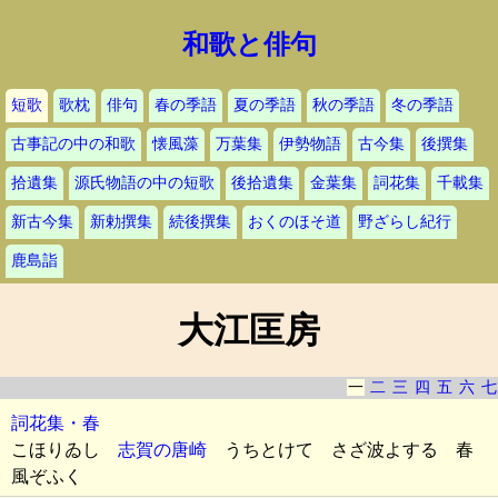
和歌と俳句
短歌
歌枕
俳句
春の季語
夏の季語
秋の季語
冬の季語
古事記の中の和歌
懐風藻
万葉集
伊勢物語
古今集
後撰集
拾遺集
源氏物語の中の短歌
後拾遺集
金葉集
詞花集
千載集
新古今集
新勅撰集
続後撰集
おくのほそ道
野ざらし紀行
鹿島詣
大江匡房
一
二
三
四
五
六
七
詞花集・春
こほりゐし
志賀の唐崎
うちとけて さざ波よする 春
風ぞふく