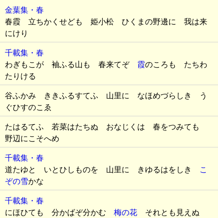
金葉集・春
春霞 立ちかくせども 姫小松 ひくまの野邊に 我は来
にけり
千載集・春
わぎもこが 袖ふる山も 春来てぞ
霞
のころも たちわ
たりける
谷ふかみ ききふるすてふ 山里に なほめづらしき う
ぐひすのこゑ
たはるてふ 若菜はたちぬ おなじくは 春をつみても
野辺にこそへめ
千載集・春
道たゆと いとひしものを 山里に きゆるはをしき
こ
ぞの雪
かな
千載集・春
にほひても 分かばぞ分かむ
梅の花
それとも見えぬ