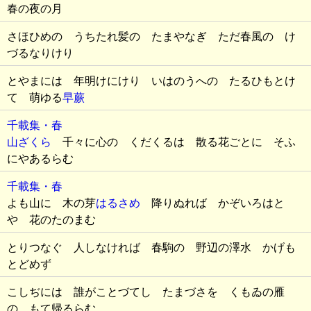
春の夜の月
さほひめの うちたれ髪の たまやなぎ ただ春風の け
づるなりけり
とやまには 年明けにけり いはのうへの たるひもとけ
て 萌ゆる
早蕨
千載集・春
山ざくら
千々に心の くだくるは 散る花ごとに そふ
にやあるらむ
千載集・春
よも山に 木の芽
はるさめ
降りぬれば かぞいろはと
や 花のたのまむ
とりつなぐ 人しなければ 春駒の 野辺の澤水 かげも
とどめず
こしぢには 誰がことづてし たまづさを くもゐの雁
の もて帰るらむ