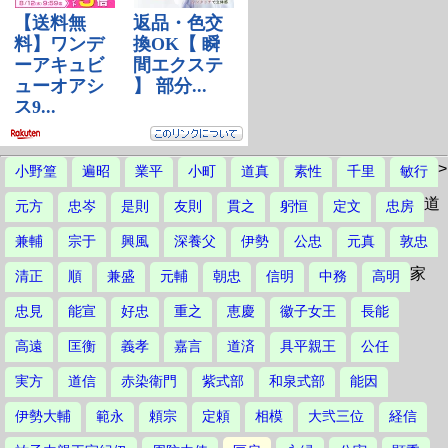
>
小野篁
遍昭
業平
小町
道真
素性
千里
敏行
道
元方
忠岑
是則
友則
貫之
躬恒
定文
忠房
兼輔
宗于
興風
深養父
伊勢
公忠
元真
敦忠
家
清正
順
兼盛
元輔
朝忠
信明
中務
高明
忠見
能宣
好忠
重之
恵慶
徽子女王
長能
高遠
匡衡
義孝
嘉言
道済
具平親王
公任
実方
道信
赤染衛門
紫式部
和泉式部
能因
伊勢大輔
範永
頼宗
定頼
相模
大弐三位
経信