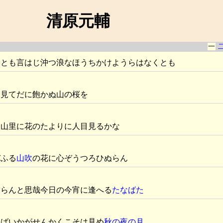
清原元輔
一
岸とも言はじ沖つ浪なほうちかけようらはなくとも
り見てだに飽かぬ山の桜を
し山里に花のたよりに人目見るかな
ぞふる
山吹
の花に心ぞうつろひぬらん
るらんと思哉今日の今宵に逢へる
たなばた
をばいかがせんかくこそは見め
秋の夜の月