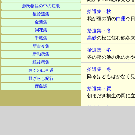
源氏物語の中の短歌
拾遺集・秋
後拾遺集
我が宿の菊の
白露
今
金葉集
詞花集
拾遺集・冬
高砂
の松に住む鶴冬
千載集
新古今集
拾遺集・冬
新勅撰集
冬の夜の池の氷のさ
続後撰集
拾遺集・冬
おくのほそ道
降るほどもはかなく
野ざらし紀行
鹿島詣
拾遺集・賀
朝まだき桐生の岡に
拾遺集・賀
君が世を何にたとへ
拾遺集・賀
青柳
の緑の糸をくり