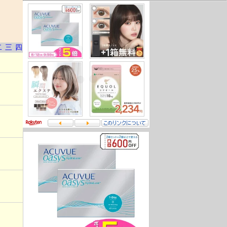
二
三
四