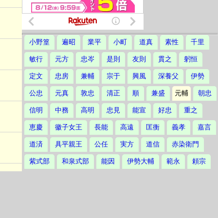
小野篁
遍昭
業平
小町
道真
素性
千里
敏行
元方
忠岑
是則
友則
貫之
躬恒
定文
忠房
兼輔
宗于
興風
深養父
伊勢
公忠
元真
敦忠
清正
順
兼盛
元輔
朝忠
信明
中務
高明
忠見
能宣
好忠
重之
恵慶
徽子女王
長能
高遠
匡衡
義孝
嘉言
道済
具平親王
公任
実方
道信
赤染衛門
紫式部
和泉式部
能因
伊勢大輔
範永
頼宗
定頼
相模
大弐三位
経信
祐子内親王家紀伊
周防内侍
匡房
永縁
公実
顕季
俊頼
基俊
源顕仲
藤原顕仲
仲実
国信
師頼
師時