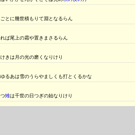
日ごとに幾世積もりて淵となるらん
来れば尾上の霜や置きまさるらん
やけきは月の光の磨くなりけり
見ゆるあは雪のうらやましくも打とくるかな
立つ
雉
は千世の日つぎの始なりけり
んさざれ石の巌とならんほども飽かねば
返しいくらばかりの春をへぬらん