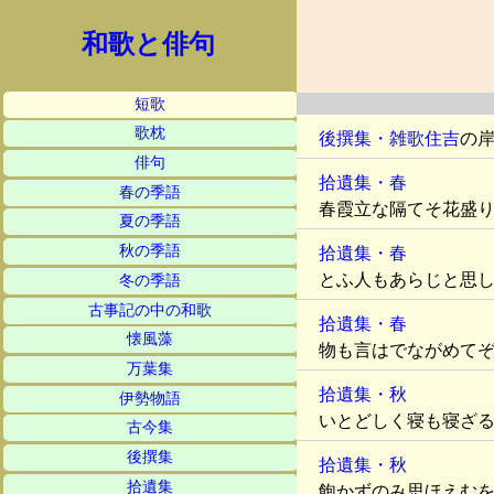
和歌と俳句
短歌
歌枕
後撰集・雑歌
住吉
の
俳句
拾遺集・春
春の季語
春霞立な隔てそ花盛
夏の季語
秋の季語
拾遺集・春
とふ人もあらじと思
冬の季語
古事記の中の和歌
拾遺集・春
懐風藻
物も言はでながめて
万葉集
拾遺集・秋
伊勢物語
いとどしく寝も寝ざ
古今集
後撰集
拾遺集・秋
拾遺集
飽かずのみ思ほえむ