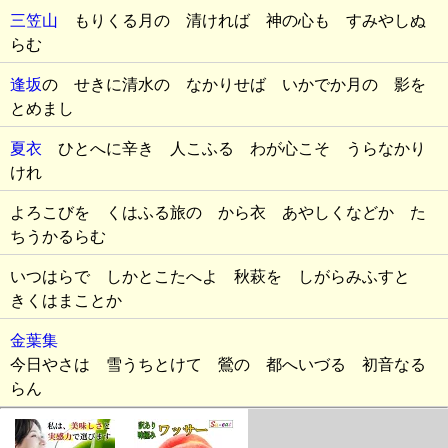
三笠山
もりくる月の 清ければ 神の心も すみやしぬ
らむ
逢坂
の せきに清水の なかりせば いかでか月の 影を
とめまし
夏衣
ひとへに辛き 人こふる わが心こそ うらなかり
けれ
よろこびを くはふる旅の から衣 あやしくなどか た
ちうかるらむ
いつはらで しかとこたへよ 秋萩を しがらみふすと
きくはまことか
金葉集
今日やさは 雪うちとけて 鶯の 都へいづる 初音なる
らん