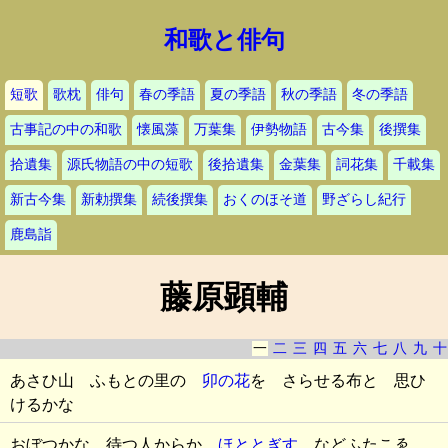
和歌と俳句
短歌
歌枕
俳句
春の季語
夏の季語
秋の季語
冬の季語
古事記の中の和歌
懐風藻
万葉集
伊勢物語
古今集
後撰集
拾遺集
源氏物語の中の短歌
後拾遺集
金葉集
詞花集
千載集
新古今集
新勅撰集
続後撰集
おくのほそ道
野ざらし紀行
鹿島詣
藤原顕輔
一
二
三
四
五
六
七
八
九
十
あさひ山 ふもとの里の
卯の花
を さらせる布と 思ひ
けるかな
おぼつかな 待つ人からか
ほととぎす
などふたこゑ