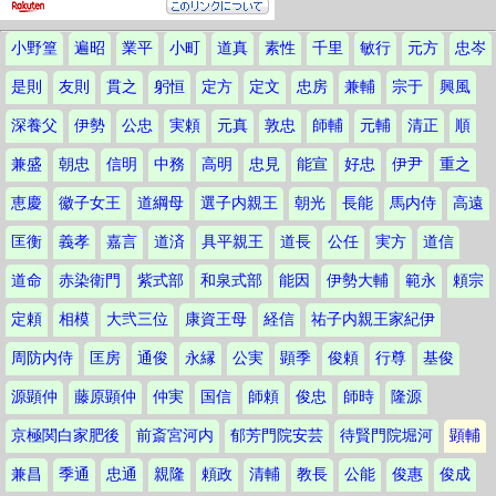
小野篁
遍昭
業平
小町
道真
素性
千里
敏行
元方
忠岑
是則
友則
貫之
躬恒
定方
定文
忠房
兼輔
宗于
興風
深養父
伊勢
公忠
実頼
元真
敦忠
師輔
元輔
清正
順
兼盛
朝忠
信明
中務
高明
忠見
能宣
好忠
伊尹
重之
恵慶
徽子女王
道綱母
選子内親王
朝光
長能
馬内侍
高遠
匡衡
義孝
嘉言
道済
具平親王
道長
公任
実方
道信
道命
赤染衛門
紫式部
和泉式部
能因
伊勢大輔
範永
頼宗
定頼
相模
大弐三位
康資王母
経信
祐子内親王家紀伊
周防内侍
匡房
通俊
永縁
公実
顕季
俊頼
行尊
基俊
源顕仲
藤原顕仲
仲実
国信
師頼
俊忠
師時
隆源
京極関白家肥後
前斎宮河内
郁芳門院安芸
待賢門院堀河
顕輔
兼昌
季通
忠通
親隆
頼政
清輔
教長
公能
俊惠
俊成