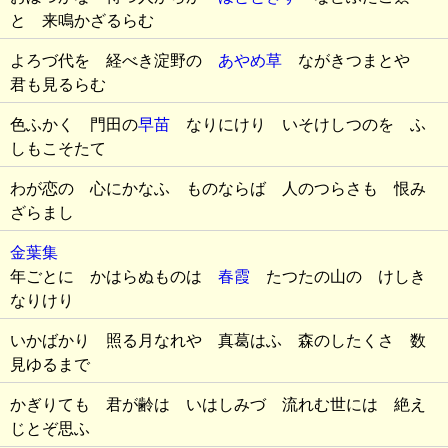
と 来鳴かざるらむ
よろづ代を 経べき淀野の
あやめ草
ながきつまとや
君も見るらむ
色ふかく 門田の
早苗
なりにけり いそけしつのを ふ
しもこそたて
わが恋の 心にかなふ ものならば 人のつらさも 恨み
ざらまし
金葉集
年ごとに かはらぬものは
春霞
たつたの山の けしき
なりけり
いかばかり 照る月なれや 真葛はふ 森のしたくさ 数
見ゆるまで
かぎりても 君が齢は いはしみづ 流れむ世には 絶え
じとぞ思ふ