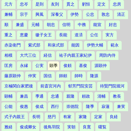
元方
忠岑
是則
友則
貫之
躬恒
定文
忠房
兼輔
宗于
興風
深養父
伊勢
公忠
敦忠
清正
順
兼盛
元輔
朝忠
信明
中務
能宣
好忠
重之
恵慶
徽子女王
長能
道済
公任
実方
赤染衛門
紫式部
和泉式部
能因
伊勢大輔
範永
相模
大弐三位
経信
祐子内親王家紀伊
周防内侍
匡房
永縁
公実
顕季
俊頼
基俊
源顕仲
藤原顕仲
仲実
国信
師頼
師時
隆源
京極関白家肥後
前斎宮河内
郁芳門院安芸
待賢門院堀河
顕輔
兼昌
季通
忠通
親隆
頼政
清輔
教長
公能
俊惠
俊成
西行
崇徳院
隆季
寂蓮
兼実
式子内親王
長明
慈円
有家
家隆
定家
良経
雅経
俊成卿女
後鳥羽院
実朝
良寛
曙覧