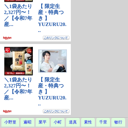
小野篁
遍昭
業平
小町
道真
素性
千里
敏行