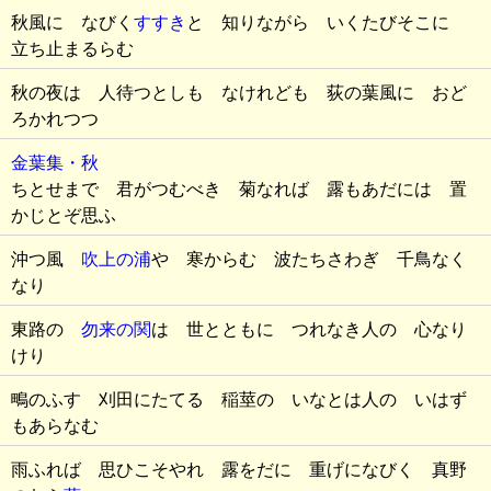
秋風に なびく
すすき
と 知りながら いくたびそこに
立ち止まるらむ
秋の夜は 人待つとしも なけれども 荻の葉風に おど
ろかれつつ
金葉集・秋
ちとせまで 君がつむべき 菊なれば 露もあだには 置
かじとぞ思ふ
沖つ風
吹上の浦
や 寒からむ 波たちさわぎ 千鳥なく
なり
東路の
勿来の関
は 世とともに つれなき人の 心なり
けり
鴫のふす 刈田にたてる 稲莖の いなとは人の いはず
もあらなむ
雨ふれば 思ひこそやれ 露をだに 重げになびく 真野