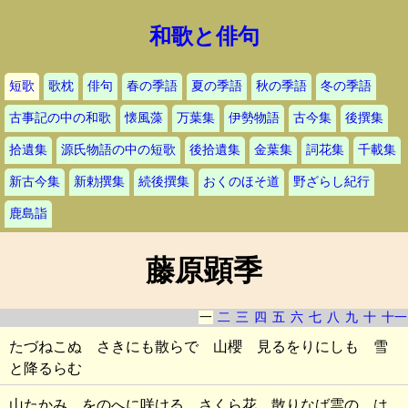
和歌と俳句
短歌
歌枕
俳句
春の季語
夏の季語
秋の季語
冬の季語
古事記の中の和歌
懐風藻
万葉集
伊勢物語
古今集
後撰集
拾遺集
源氏物語の中の短歌
後拾遺集
金葉集
詞花集
千載集
新古今集
新勅撰集
続後撰集
おくのほそ道
野ざらし紀行
鹿島詣
藤原顕季
一
二
三
四
五
六
七
八
九
十
十一
たづねこぬ さきにも散らで 山櫻 見るをりにしも 雪
と降るらむ
山たかみ をのへに咲ける さくら花 散りなば雲の は