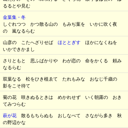
るるとや見む
金葉集・冬
しぐれつつ かつ散る山の もみぢ葉を いかに吹く夜
の 嵐なるらむ
山彦の こたへざりせば
ほととぎす
ほかになくねを
いかできかまし
さりともと 思ふばかりや わが恋の 命をかくる 頼み
なるらむ
双葉なる 松をひき植ゑて たれもみな おなじ千歳の
影をこそ待て
菊の花 咲きぬるときは めかれせず いく朝露の おき
てみつらむ
萩が花
散るもちらぬも おしなべて さながら多き 秋
の野辺かな