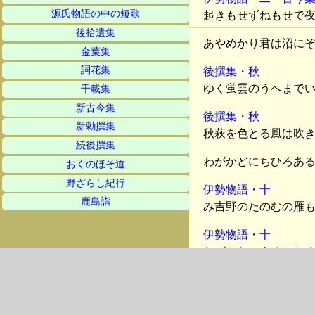
源氏物語の中の短歌
起きもせずねもせで
後拾遺集
あやめかり君は沼に
金葉集
詞花集
後撰集・秋
ゆく蛍雲のうへまで
千載集
新古今集
後撰集・秋
新勅撰集
秋萩を色とる風は吹
続後撰集
わがかどにちひろあ
おくのほそ道
野ざらし紀行
伊勢物語・十
鹿島詣
み吉野のたのむの雁
伊勢物語・十
わがかたによるとな
あふなあふな思ひは
かちひとの渡れどぬ