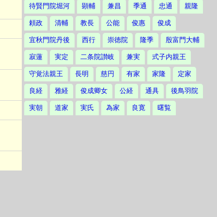
待賢門院堀河
顕輔
兼昌
季通
忠通
親隆
頼政
清輔
教長
公能
俊惠
俊成
宜秋門院丹後
西行
崇徳院
隆季
殷富門大輔
寂蓮
実定
二条院讃岐
兼実
式子内親王
守覚法親王
長明
慈円
有家
家隆
定家
良経
雅経
俊成卿女
公経
通具
後鳥羽院
実朝
道家
実氏
為家
良寛
曙覧