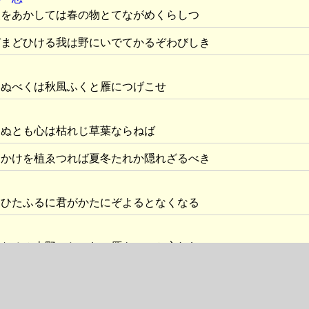
夜をあかしては春の物とてながめくらしつ
ぞまどひける我は野にいでてかるぞわびしき
いぬべくは秋風ふくと雁につげこせ
きぬとも心は枯れじ草葉ならねば
るかけを植ゑつれば夏冬たれか隠れざるべき
もひたふるに君がかたにぞよるとなくなる
くなるみ吉野のたのむの雁をいつか忘れむ
すべしなそへなくたかきいやしきくるしかりけり
れぬ縁あればまた逢坂の関はこえなむ