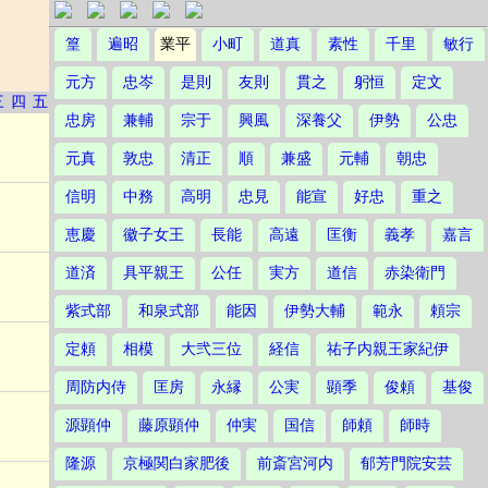
篁
遍昭
業平
小町
道真
素性
千里
敏行
元方
忠岑
是則
友則
貫之
躬恒
定文
三
四
五
忠房
兼輔
宗于
興風
深養父
伊勢
公忠
元真
敦忠
清正
順
兼盛
元輔
朝忠
信明
中務
高明
忠見
能宣
好忠
重之
恵慶
徽子女王
長能
高遠
匡衡
義孝
嘉言
道済
具平親王
公任
実方
道信
赤染衛門
紫式部
和泉式部
能因
伊勢大輔
範永
頼宗
定頼
相模
大弐三位
経信
祐子内親王家紀伊
周防内侍
匡房
永縁
公実
顕季
俊頼
基俊
源顕仲
藤原顕仲
仲実
国信
師頼
師時
隆源
京極関白家肥後
前斎宮河内
郁芳門院安芸