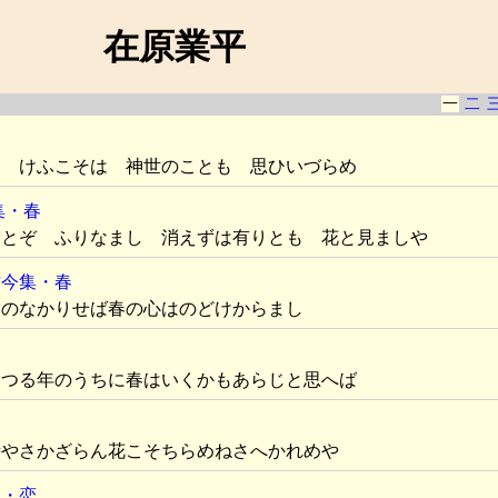
在原業平
一
二
も けふこそは 神世のことも 思ひいづらめ
集・春
雪とぞ ふりなまし 消えずは有りとも 花と見ましや
古今集・春
ら
のなかりせば春の心はのどけからまし
りつる年のうちに春はいくかもあらじと思へば
時やさかざらん花こそちらめねさへかれめや
集・恋