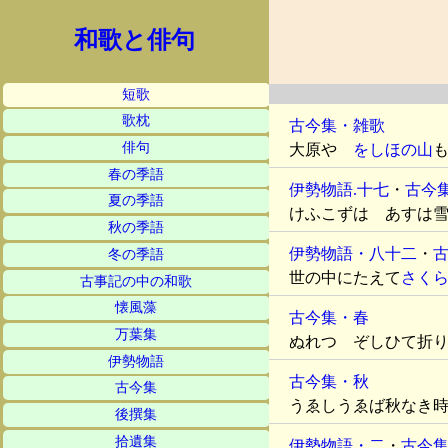
和歌と俳句
短歌
歌枕
古今集・雑歌
俳句
大原や
をしほの山
春の季語
伊勢物語.十七
・
古今
夏の季語
けふこずは あすは
秋の季語
伊勢物語・八十二
・
冬の季語
世の中にたえて
さく
古事記の中の和歌
懐風藻
古今集・春
万葉集
ぬれつゝぞしひて折
伊勢物語
古今集・秋
古今集
うゑしうゑば秋なき
後撰集
拾遺集
伊勢物語・二
・
古今