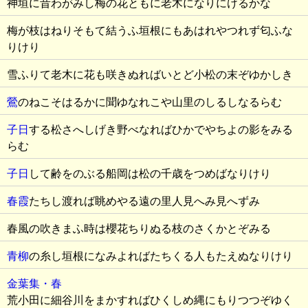
神垣に昔わがみし梅の花ともに老木になりにけるかな
梅が枝はねりそもて結うふ垣根にもあはれやつれず匂ふな
りけり
雪ふりて老木に花も咲きぬればいとど小松の末ぞゆかしき
鶯
のねこそはるかに聞ゆなれこや山里のしるしなるらむ
子日
する松さへしげき野べなればひかでやちよの影をみる
らむ
子日
して齢をのぶる船岡は松の千歳をつめばなりけり
春霞
たちし渡れば眺めやる遠の里人見へみ見へずみ
春風の吹きまふ時は櫻花ちりぬる枝のさくかとぞみる
青柳
の糸し垣根になみよればたちくる人もたえぬなりけり
金葉集・春
荒小田に細谷川をまかすればひくしめ縄にもりつつぞゆく