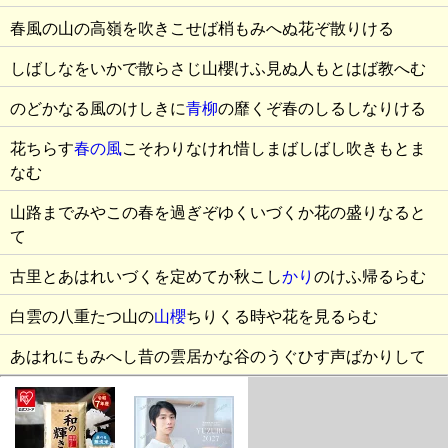
春風の山の高嶺を吹きこせば梢もみへぬ花ぞ散りける
しばしなをいかで散らさじ山櫻けふ見ぬ人もとはば教へむ
のどかなる風のけしきに
青柳
の靡くぞ春のしるしなりける
花ちらす
春の風
こそわりなけれ惜しまばしばし吹きもとま
なむ
山路までみやこの春を過ぎぞゆくいづくか花の盛りなると
て
古里とあはれいづくを定めてか秋こし
かり
のけふ帰るらむ
白雲の八重たつ山の
山櫻
ちりくる時や花を見るらむ
あはれにもみへし昔の雲居かな谷のうぐひす声ばかりして