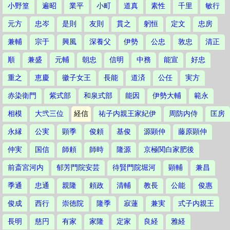
小野篁
遍昭
業平
小町
道真
素性
千里
敏行
元方
忠岑
是則
友則
貫之
躬恒
定文
忠房
兼輔
宗于
興風
深養父
伊勢
公忠
敦忠
清正
順
兼盛
元輔
朝忠
信明
中務
能宣
好忠
重之
恵慶
徽子女王
長能
道済
公任
実方
赤染衛門
紫式部
和泉式部
能因
伊勢大輔
範永
相模
大弐三位
経信
祐子内親王家紀伊
周防内侍
匡房
永縁
公実
顕季
俊頼
基俊
源顕仲
藤原顕仲
仲実
国信
師頼
師時
隆源
京極関白家肥後
前斎宮河内
郁芳門院安芸
待賢門院堀河
顕輔
兼昌
季通
忠通
親隆
頼政
清輔
教長
公能
俊惠
俊成
西行
崇徳院
隆季
寂蓮
兼実
式子内親王
長明
慈円
有家
家隆
定家
良経
雅経