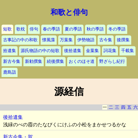
和歌と俳句
短歌
歌枕
俳句
春の季語
夏の季語
秋の季語
冬の季語
古事記の中の和歌
懐風藻
万葉集
伊勢物語
古今集
後撰集
拾遺集
源氏物語の中の短歌
後拾遺集
金葉集
詞花集
千載集
新古今集
新勅撰集
続後撰集
おくのほそ道
野ざらし紀行
鹿島詣
源経信
一
二
三
四
五
六
後拾遺集
浅緑のべの霞のたなびくにけふの小松をまかせつるかな
新古今集・賀