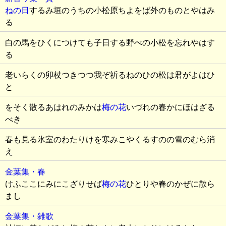
ねの日
するみ垣のうちの小松原ちよをば外のものとやはみ
る
白の馬をひくにつけても子日する野べの小松を忘れやはす
る
老いらくの卯杖つきつつ我ぞ祈るねのひの松は君がよはひ
と
をそく散るあはれのみかは
梅の花
いづれの春かにほはざる
べき
春も見る氷室のわたりけを寒みこやくるすのの雪のむら消
え
金葉集・春
けふここにみにこざりせば
梅の花
ひとりや春のかぜに散ら
まし
金葉集・雑歌