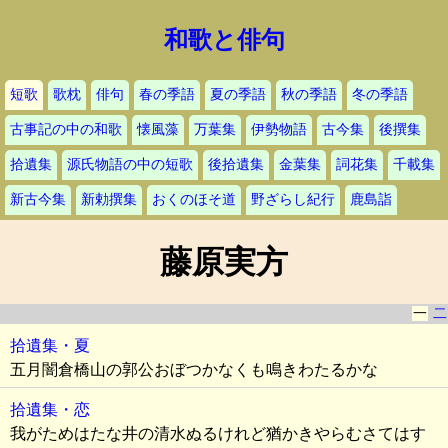
和歌と俳句
短歌
歌枕
俳句
春の季語
夏の季語
秋の季語
冬の季語
古事記の中の和歌
懐風藻
万葉集
伊勢物語
古今集
後撰集
拾遺集
源氏物語の中の短歌
後拾遺集
金葉集
詞花集
千載集
新古今集
新勅撰集
おくのほそ道
野ざらし紀行
鹿島詣
藤原実方
一
二
拾遺集・夏
五月闇倉橋山の郭公おぼつかなくも鳴きわたるかな
拾遺集・恋
我がためはたな井の清水ぬるけれど猶かきやらむさてはす