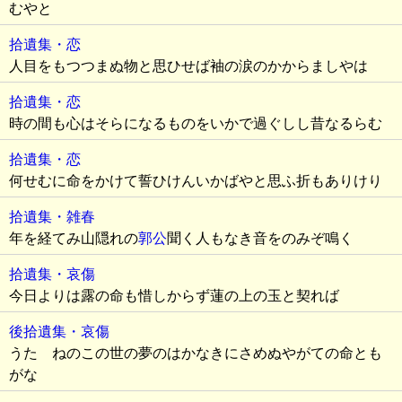
むやと
拾遺集・恋
人目をもつつまぬ物と思ひせば袖の涙のかからましやは
拾遺集・恋
時の間も心はそらになるものをいかで過ぐしし昔なるらむ
拾遺集・恋
何せむに命をかけて誓ひけんいかばやと思ふ折もありけり
拾遺集・雑春
年を経てみ山隠れの
郭公
聞く人もなき音をのみぞ鳴く
拾遺集・哀傷
今日よりは露の命も惜しからず蓮の上の玉と契れば
後拾遺集・哀傷
うたゝねのこの世の夢のはかなきにさめぬやがての命とも
がな