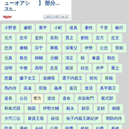
小野篁
遍昭
業平
小町
道真
素性
千里
敏行
元方
忠岑
是則
友則
貫之
躬恒
定方
定文
忠房
兼輔
宗于
興風
深養父
伊勢
公忠
実頼
元真
敦忠
師輔
元輔
清正
順
兼盛
朝忠
信明
中務
高明
忠見
能宣
好忠
伊尹
重之
恵慶
徽子女王
道綱母
選子内親王
朝光
長能
馬内侍
高遠
匡衡
義孝
嘉言
道済
具平親王
道長
公任
実方
道信
道命
赤染衛門
紫式部
和泉式部
能因
伊勢大輔
範永
頼宗
定頼
相模
大弐三位
康資王母
経信
祐子内親王家紀伊
周防内侍
匡房
通俊
永縁
公実
顕季
俊頼
行尊
基俊