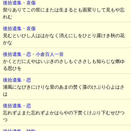
後拾遺集・哀傷
契りありてこの世にまたは生まるとも面変りして見もや忘
れむ
後拾遺集・哀傷
見むといひし人ははかなく消えにしをひとり露けき秋の花
かな
後拾遺集・恋
・
小倉百人一首
かくとだにえやはいぶきのさしもぐささしも知らじな燃ゆ
る思ひを
後拾遺集・恋
浦風になびきにけりな里のあまの焚く藻のけぶり心よはさ
は
後拾遺集・恋
忘れずよまた忘れずよかはらやの下焚くけぶり下むせびつ
つ