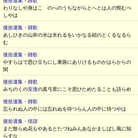
後拾遺集・雑歌
わりなしや身はこゝのへのうちながらとへとは人の恨むべ
しやは
後拾遺集・雑歌
あしひきの山井の水は氷れるをいかなる紐のとくるなるら
む
後拾遺集・雑歌
やすらはで思ひ立ちにし東路にありけるものかはらからの
関
後拾遺集・雑歌
みちのくの
安達
の真弓君にこそ思ひためたることも語らめ
後拾遺集・雑歌
忘られぬ人の中には忘れぬを待つらん人の中に待つやは
後拾遺集・俳諧
まだ散らぬ花もやあるとたづねみんあなかましばし風に知
らすな