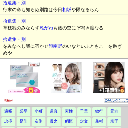
拾遺集・別
行末の命も知らぬ別路は今日
相坂
や限なるらん
拾遺集・別
草枕我のみならず
雁がね
も旅の空にぞ鳴き渡なる
拾遺集・別
をみなへし我に宿かせ
印南野
のいなといふともこゝを過ぎ
めや
遍昭
業平
小町
道真
素性
千里
敏行
元方
忠岑
是則
友則
貫之
躬恒
定文
兼輔
宗于