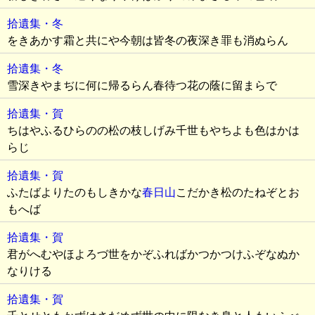
拾遺集・冬
をきあかす霜と共にや今朝は皆冬の夜深き罪も消ぬらん
拾遺集・冬
雪深きやまぢに何に帰るらん春待つ花の蔭に留まらで
拾遺集・賀
ちはやふるひらのの松の枝しげみ千世もやちよも色はかは
らじ
拾遺集・賀
ふたばよりたのもしきかな
春日山
こだかき松のたねぞとお
もへば
拾遺集・賀
君がへむやほよろづ世をかぞふればかつかつけふぞなぬか
なりける
拾遺集・賀