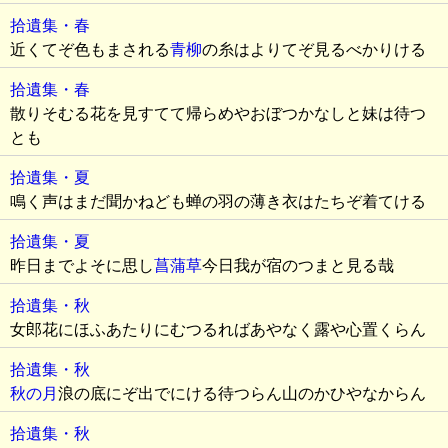
拾遺集・春
近くてぞ色もまされる
青柳
の糸はよりてぞ見るべかりける
拾遺集・春
散りそむる花を見すてて帰らめやおぼつかなしと妹は待つ
とも
拾遺集・夏
鳴く声はまだ聞かねども蝉の羽の薄き衣はたちぞ着てける
拾遺集・夏
昨日までよそに思し
菖蒲草
今日我が宿のつまと見る哉
拾遺集・秋
女郎花にほふあたりにむつるればあやなく露や心置くらん
拾遺集・秋
秋の月
浪の底にぞ出でにける待つらん山のかひやなからん
拾遺集・秋