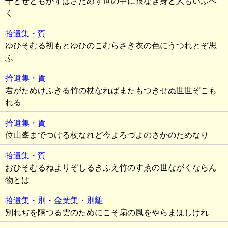
千とせともかずはさだめず世の中に限なき身と人もいふべ
く
拾遺集・賀
ゆひそむる初もとゆひのこむらさき衣の色にうつれとぞ思
ふ
拾遺集・賀
君がためけふきる竹の杖なればまたもつきせぬ世世ぞこも
れる
拾遺集・賀
位山峯までつける杖なれど今よろづよのさかのためなり
拾遺集・賀
おひそむるねよりぞしるきふえ竹のすゑの世ながくならん
物とは
拾遺集・別
・
金葉集・別離
別れぢを隔つる雲のためにこそ扇の風をやらまほしけれ