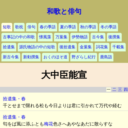
和歌と俳句
短歌
歌枕
俳句
春の季語
夏の季語
秋の季語
冬の季語
古事記の中の和歌
懐風藻
万葉集
伊勢物語
古今集
後撰集
拾遺集
源氏物語の中の短歌
後拾遺集
金葉集
詞花集
千載集
新古今集
新勅撰集
おくのほそ道
野ざらし紀行
鹿島詣
大中臣能宣
一
二
三
四
拾遺集・春
千とせまで限れる松も今日よりは君に引かれて万代や経む
拾遺集・春
匂をば風に添ふとも
梅花
色さへあやなあだに散らすな