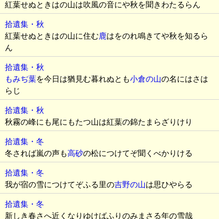
紅葉せぬときはの山は吹風の音にや秋を聞きわたるらん
拾遺集・秋
紅葉せぬときはの山に住む
鹿
はをのれ鳴きてや秋を知るら
ん
拾遺集・秋
もみぢ葉
を今日は猶見む暮れぬとも
小倉の山
の名にはさは
らじ
拾遺集・秋
秋霧の峰にも尾にもたつ山は紅葉の錦たまらざりけり
拾遺集・冬
冬されば嵐の声も
高砂
の松につけてぞ聞くべかりける
拾遺集・冬
我が宿の雪につけてぞふる里の
吉野の山
は思ひやらるゝ
拾遺集・冬
新しき春さへ近くなりゆけばふりのみまさる年の雪哉