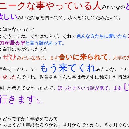
ニークな事やっている人
みたいなの
欲しい
みいたな事を言ってて、求人を出してたみたいで。
：
知らなかったと
：そうですね、それは知らず、それで
色んな方たちに聞いたら
のが居るぞ
と言う話があって。
：
白羽の矢が立ったんだ
ぜひ
会いに来られて
：
みたいな感じ、まず
。大学の
もう来てくれ
面白そうだと。で、
みたいな。こと
ト成った
んですね。僕自身もそんな事は考えずに独立した時は
事しか考えてなかったので。
ぽっとそういう話が来て、まあ
行きます
と。
：
どうですか１年教えてみて
：
ちょうど１年終わろうかと、４月からですから。８ヶ月ぐら