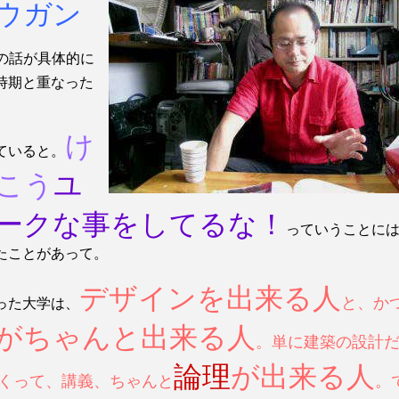
ウガン
の話が具体的に
時期と重なった
。
け
ていると。
こう
ユ
ークな事をしてるな！
っていうことに
たことがあって。
デザインを出来る人
と、か
った大学は、
がちゃんと出来る人
。単に建築の設計
論理
が出来る人
くって、講義、ちゃんと
。