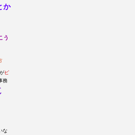
とか
こう
方
が
ピ
事務
じ
いな