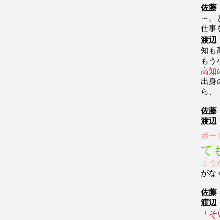
佐藤
～。
仕事
渡辺
知も
もう
高知
出身
ら、
佐藤
渡辺
ポー
て
ょう
がな
佐藤
渡辺
そ
「