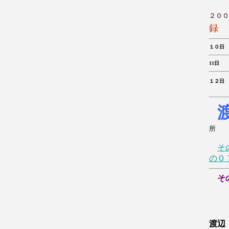
２００
録
１０
11日
１２日
松
所
そ
の０
そ
渡辺