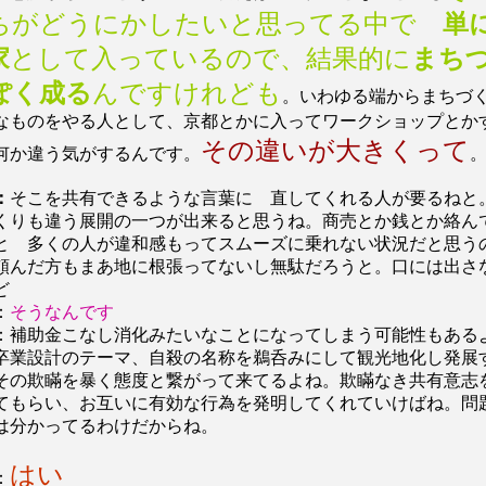
ちがどうにかしたいと思ってる中で
単
家
として入っているので、結果的に
まち
ぽく成る
んですけれども
。いわゆる端からまちづ
なものをやる人として、京都とかに入ってワークショップとか
その違いが大きくって
何か違う気がするんです。
：
そこを共有できるような言葉に 直してくれる人が要るねと
くりも違う展開の一つが出来ると思うね。商売とか銭とか絡ん
と 多くの人が違和感もってスムーズに乗れない状況だと思う
頼んだ方もまあ地に根張ってないし無駄だろうと。口には出さ
ど
：
そうなんです
：補助金こなし消化みたいなことになってしまう可能性もある
卒業設計のテーマ、自殺の名称を鵜呑みにして観光地化し発展
その欺瞞を暴く態度と繋がって来てるよね。欺瞞なき共有意志
てもらい、お互いに有効な行為を発明してくれていけばね。問
は分かってるわけだからね。
はい
：