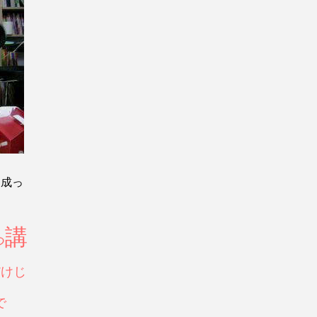
は成っ
講
つ
だけじ
で