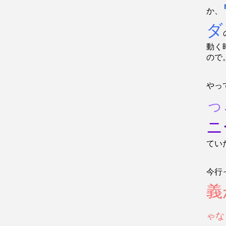
か、
ダ
動く
ので
やっ
っ
ニ
てい
今行
義
ゃな