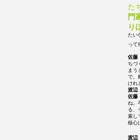
た
門
り
たい
って
佐藤
ちづ
まう
で。
けれ
渡辺
佐藤
ね。
る、
索し
核心
渡辺