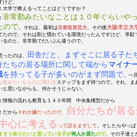
すけど。
：
大学で教えるってことはどうですか？
非常勤みたいなことは１０年ぐらいや
：
たので
大阪市立大
。それは、最初は
京都造形芸大
、その後
てたので。それは割と慣れている環境だったんですけど、常駐
いるのと、非常勤でだいぶん違うので。
田舎だと、まずそこに居る子た
思ったのは、
分たちの居る場所に関して端から
マイナ
識
を持ってる子が多いのがまず問題で
。一
な処みたいなものに憧れる
ステップをまず持つので。それ、ま
いと思いながらも、何かそうじゃない。
：
情報の流れも教育も１４０年間 中央集権型だから
自分たちが居る
：
だから
それが嫌だったので、
中心に考える
って話をまずして
。そしたらやっぱ
まそう在りたいと思っている子が
何人か居た
ので
。その子達と