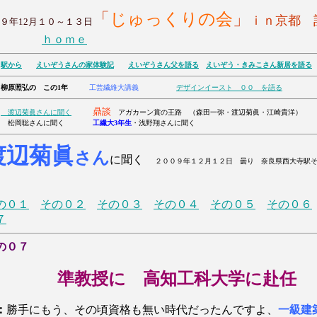
「
じゅっくりの会
」
ｉｎ京都 
９年12月１０～１３日
ｈｏｍｅ
日
駅から
えいぞうさんの家体験記
えいぞうさん父を語る
えいぞう・きみこ
さん
新居を語る
 柳原照弘の この1年
工芸繊維大講義
デザインイースト ００ を語る
鼎談
渡辺菊眞さんに聞く
アガカーン賞の王路 （森田一弥・渡辺菊眞・江崎貴洋）
岡聡さんに聞く
工繊大3年生
・浅野翔さんに聞く
渡辺菊眞
さん
に聞く
２００９年１２月１２日 曇り 奈良県西大寺駅
の０１
その０２
その０３
その０４
その０５
その０６
７
の０７
準教授に 高知工科大学に赴任
：
勝手にもう、その頃資格も無い時代だったんですよ、
一級建