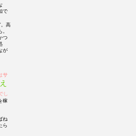
な
知で
ど。高
も。
かつ
う処
なが
は
サ
え
でし
を稼
ばね
たら