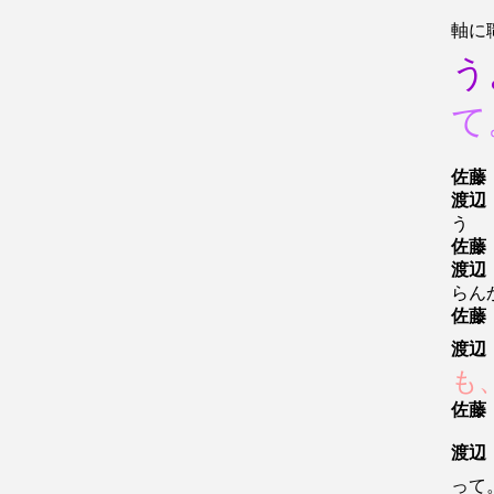
軸に
う
て
佐藤
渡辺
う
佐藤
渡辺
らん
佐藤
渡辺
も
佐藤
渡辺
って