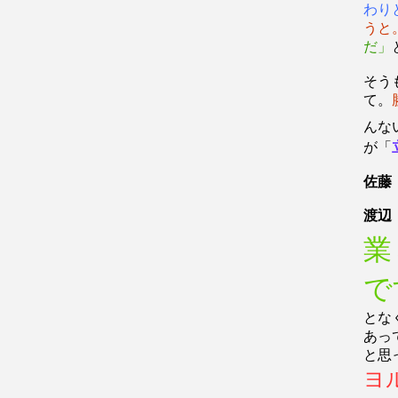
わり
うと
だ」
そう
て。
んな
が「
佐藤
渡辺
業
で
とな
あっ
と思
ヨ