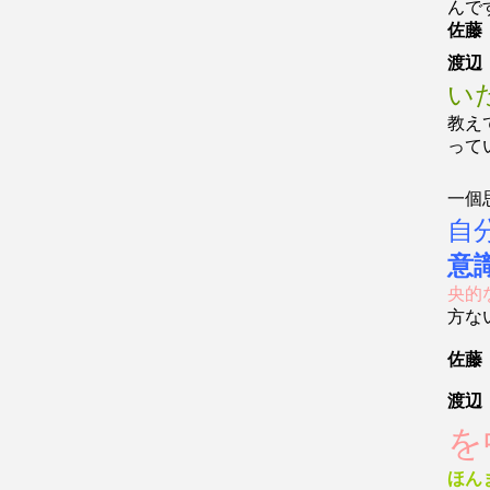
んで
佐藤
渡辺
い
教え
って
一個
自
意
央的
方な
佐藤
渡辺
を
ほん