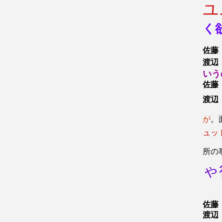
ユ
く
佐藤
渡辺
いう
佐藤
渡辺
が
。
ュッ
所の
ゃ
佐藤
渡辺