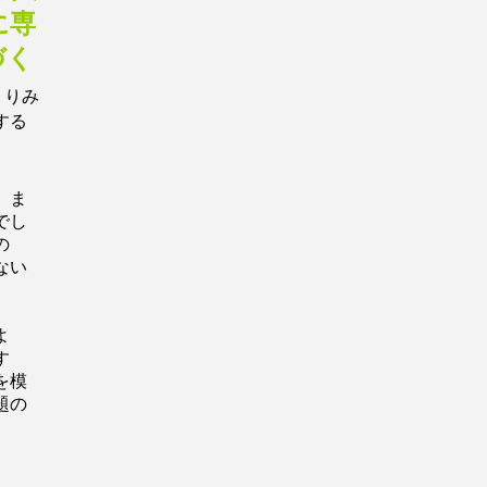
に専
づく
くりみ
する
。
。ま
でし
の
ない
よ
す
を模
題の