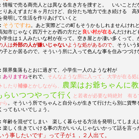
：情報で売る商売人とは異なる生き方を捜すと。 いいことだ
とりあえずまだ８ヶ月だけど、自分たち地力で生き続ける 高
を発明して生活を作りあげていくと
そうですね
：
。あと実際どこの町もそうかもしれませんけれ
高知市じゃなく四万十とか西の方だと
良い村が在る
んだけれど
小学生は１人みたいな村が在って。空き屋とか凄い多くって、
の人は
外部の人が嫌いじゃない
ような処があるので
、そうい
の子とか居るので。そういう所に入って色んな事を住みつづけ
：
限界集落もとおに過ぎて、小学生一人のような村が
：
ありますね
それで、
そんなような所に入って、大学が在る処
農業はお爺ちゃんに教
ト
したり
補修
とかしながら、
もらいつつやって行く
と若者が必要な時絶対 有る
から
。そういう所でちゃんと自分らが生きて行けたら別に貨幣
くってもいいでしょう。
：
年齢を混ぜてしまい 楽しく暮らせる方法を発明してしまえ
：
楽しく生きていける事の方がいいんじゃないかって話を言っ
いう事したいです」って子が１，２人出て。