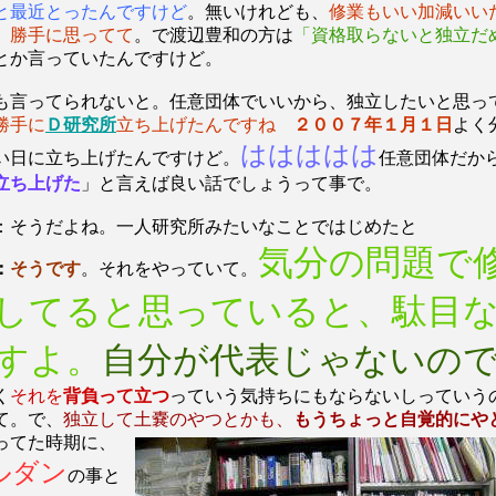
と最近とったんですけど
。無いけれども、
修業もいい加減いい
。勝手に思ってて
。で渡辺豊和の方は
「資格取らないと独立だ
とか言っていたんですけど。
も言ってられないと。任意団体でいいから、独立したいと思っ
勝手に
Ｄ研究所
立ち上げたんですね
２００７年１月１日
よく
ははははは
い日に立ち上げたんですけど。
任意団体だか
立ち上げた
」と言えば良い話でしょうって事で。
：そうだよね。一人研究所みたいなことではじめたと
気分の問題で
：
そうです
。それをやっていて。
してると思っていると、駄目
すよ。
自分が代表じゃないの
く
それを
背負って立つ
っていう気持ちにもならないしっていう
て。で、
独立して土嚢のやつとかも、
もうちょっと自覚
的にや
ってた時期に、
ルダン
の事と