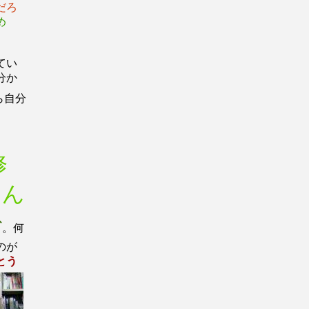
だろ
め
てい
分か
ら自分
修
なん
で
。何
のが
とう