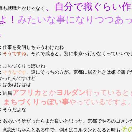
、自分で職ぐらい作
職も就職とかじゃなく
よ！
みたいな事になりつつあ
。
：
仕事を発明しちゃうわけだね
：
そうですね
。それで成ると。別に東京へ行かなくっていいで
：まちづくりっぽいね
：
そうなです
、逆にそっちの方が、京都に居るときは嫌で嫌で
かったんですけど
：はあはははは
アフリカ
とか
ヨルダン
行っていると
：
結局
、
まちづくりっぽい事
やっているですよ
：
そうだよな
：
ああいう所だったらまだ良いと思った。京都でやるのゴメン
そ
。意識がちゃんとある中で。例えばヨルダンとなると時も