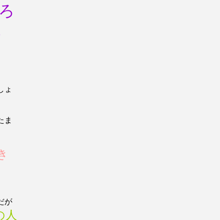
ろ
っ
しょ
たま
き
。
だが
の人