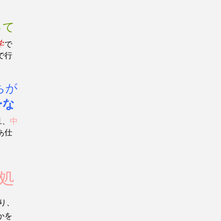
って
学
で
で行
ちが
ーな
旦、
中
あ仕
処
り、
かを