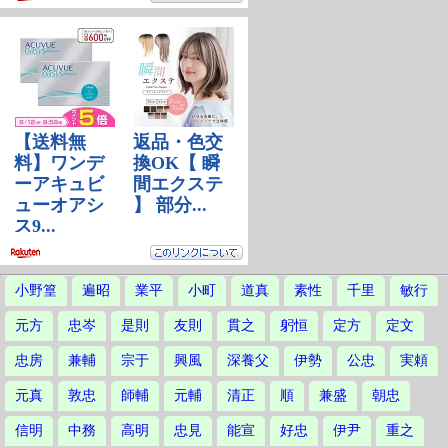
小野篁
遍昭
業平
小町
道真
素性
千里
敏行
元方
忠岑
是則
友則
貫之
躬恒
定方
定文
忠房
兼輔
宗于
興風
深養父
伊勢
公忠
実頼
元真
敦忠
師輔
元輔
清正
順
兼盛
朝忠
信明
中務
高明
忠見
能宣
好忠
伊尹
重之