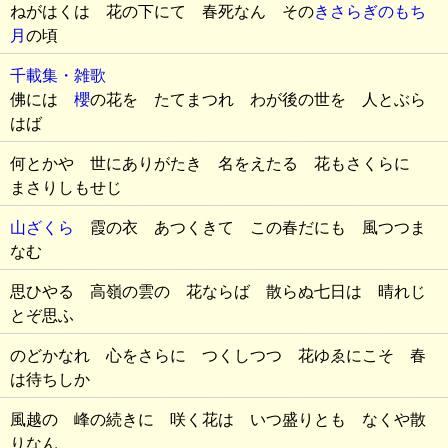
ねがはくは 花の下にて 春死なん その
きさらぎのもち
月
の頃
千載集・雑歌
佛には
櫻
の花を たてまつれ わが後の世を 人とぶら
はば
何とかや 世にありがたき 名をえたる 花もさくらに
まさりしもせじ
山ざくら
霞の衣 あつくきて この春だにも 風つつま
なむ
思ひやる 高嶺の雲の 花ならば 散らぬ七日は 晴れじ
とぞ思ふ
のどかなれ 心をさらに つくしつつ 花ゆゑにこそ 春
は待ちしか
風越の 峰の続きに 咲く花は いつ盛りとも なくや散
りなん