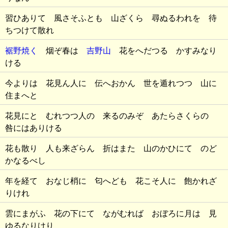
習ひありて 風さそふとも 山ざくら 尋ぬるわれを 待
ちつけて散れ
裾野焼く
烟ぞ春は
吉野山
花をへだつる かすみなり
ける
今よりは 花見ん人に 伝へおかん 世を遁れつつ 山に
住まへと
花見にと むれつつ人の 来るのみぞ あたらさくらの
咎にはありける
花も散り 人も来ざらん 折はまた 山のかひにて のど
かなるべし
年を経て おなじ梢に 匂へども 花こそ人に 飽かれざ
りけれ
雲にまがふ 花の下にて ながむれば おぼろに月は 見
ゆるなりけり