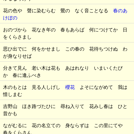
花の色や 聲に染むらむ 鶯の なく音ことなる
春のあ
けぼの
おのづから 花なき年の 春もあらば 何につけてか 日
をくらさまし
思ひ出でに 何をかせまし この春の 花待ちつけぬ わ
が身なりせば
分きて見ん 老い木は花も あはれなり いまいくたび
か 春に逢ふべき
木のもとは 見る人しげし
櫻花
よそにながめて 我は
惜しまむ
吉野山 ほき路づたひに 尋ね入りて 花みし春は ひと
昔かも
ながむるに 花の名立ての 身ならずは この里にてや
春をくらさん