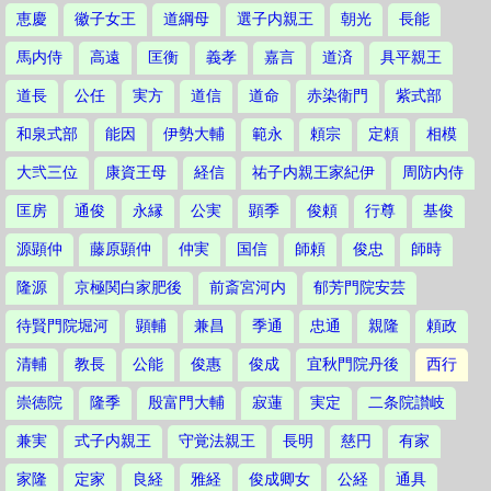
恵慶
徽子女王
道綱母
選子内親王
朝光
長能
馬内侍
高遠
匡衡
義孝
嘉言
道済
具平親王
道長
公任
実方
道信
道命
赤染衛門
紫式部
和泉式部
能因
伊勢大輔
範永
頼宗
定頼
相模
大弐三位
康資王母
経信
祐子内親王家紀伊
周防内侍
匡房
通俊
永縁
公実
顕季
俊頼
行尊
基俊
源顕仲
藤原顕仲
仲実
国信
師頼
俊忠
師時
隆源
京極関白家肥後
前斎宮河内
郁芳門院安芸
待賢門院堀河
顕輔
兼昌
季通
忠通
親隆
頼政
清輔
教長
公能
俊惠
俊成
宜秋門院丹後
西行
崇徳院
隆季
殷富門大輔
寂蓮
実定
二条院讃岐
兼実
式子内親王
守覚法親王
長明
慈円
有家
家隆
定家
良経
雅経
俊成卿女
公経
通具