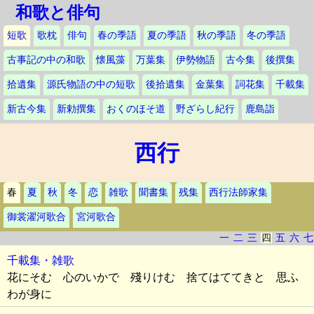
和歌と俳句
短歌
歌枕
俳句
春の季語
夏の季語
秋の季語
冬の季語
古事記の中の和歌
懐風藻
万葉集
伊勢物語
古今集
後撰集
拾遺集
源氏物語の中の短歌
後拾遺集
金葉集
詞花集
千載集
新古今集
新勅撰集
おくのほそ道
野ざらし紀行
鹿島詣
西行
春
夏
秋
冬
恋
雑歌
聞書集
残集
西行法師家集
御裳濯河歌合
宮河歌合
一
二
三
四
五
六
七
千載集・雑歌
花にそむ 心のいかで 殘りけむ 捨てはててきと 思ふ
わが身に