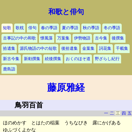
和歌と俳句
短歌
歌枕
俳句
春の季語
夏の季語
秋の季語
冬の季語
古事記の中の和歌
懐風藻
万葉集
伊勢物語
古今集
後撰集
拾遺集
源氏物語の中の短歌
後拾遺集
金葉集
詞花集
千載集
新古今集
新勅撰集
続後撰集
おくのほそ道
野ざらし紀行
鹿島詣
藤原雅経
鳥羽百首
一
二
三
四
五
ほのめかす とはたの稲葉 うちなびき 露にかげある
ゆふづくよかな