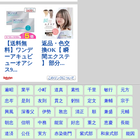
遍昭
業平
小町
道真
素性
千里
敏行
元方
忠岑
是則
友則
貫之
躬恒
定文
兼輔
宗于
興風
深養父
伊勢
敦忠
清正
順
兼盛
元輔
朝忠
信明
中務
能宣
好忠
重之
恵慶
長能
道済
公任
実方
赤染衛門
紫式部
和泉式部
能因