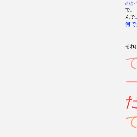
のか
で。
んで
何で
それ