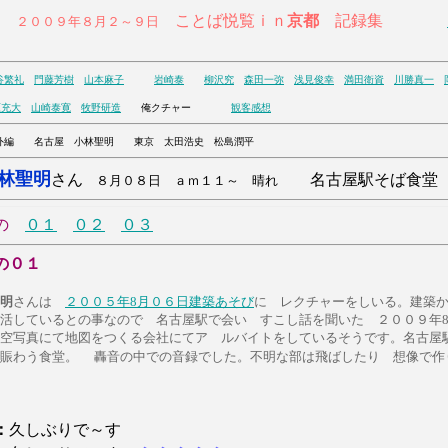
ことば悦覧ｉｎ
京都
記録集
００９年８月２～９日
谷繁礼
門藤芳樹
山本麻子
岩崎泰
柳沢究
森田一弥
浅見俊幸
満田衛資
川勝真一
原充大
山崎泰寛
牧野研造
俺クチャー
観客感想
 名古屋 小林聖明 東京 太田浩史 松島潤平
林聖明
さん
名古屋駅そば食堂
８月０８日 ａｍ１１～
晴れ
の
０１
０２
０３
の０１
明
さんは
２００５年8月０６日建築あそび
に レクチャーをしいる。建築
活しているとの事なので 名古屋駅で会い すこし話を聞いた ２００９年
空写真にて地図をつくる会社にてア ルバイトをしているそうです。名古屋
賑わう食堂。
轟音の中での音録でした。不明な部は飛ばしたり 想像で作
：
久しぶりで～す