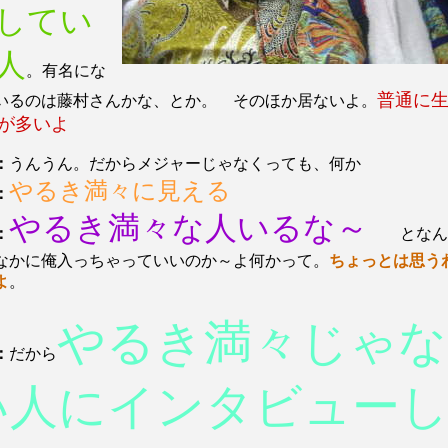
してい
人
。有名にな
普通に
いるのは藤村さんかな、とか。 そのほか居ないよ。
が多いよ
：
うんうん。だからメジャーじゃなくっても、何か
やるき満々に見える
：
やるき満々な人いるな～
：
となん
なかに俺入っちゃっていいのか～よ何かって。
ちょっとは思う
よ
。
やるき満々じゃな
：
だから
い人にインタビュー