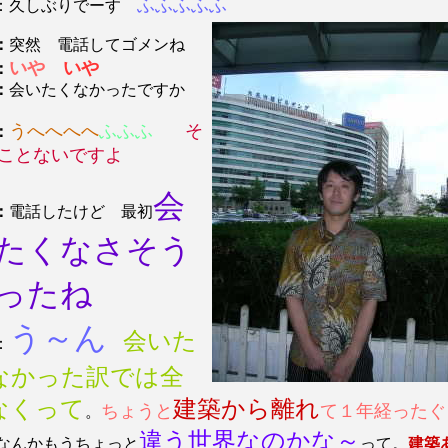
ふふふふふ
：久しぶりでーす
：
突然 電話してゴメンね
いや
いや
：
：
会いたくなかったですか
うへへへへ
ふふふ
そ
：
ことないですよ
会
：
電話したけど 最初
たくなさそう
ったね
う～ん
会いた
：
なかった訳では全
なくって
建築から離れ
ちょうと
て１年経ったぐ
。
違う世界なのかな～
なんかもうちょっと
って。
建築