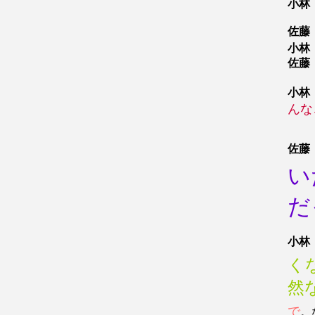
小林
佐藤
小林
佐藤
小林
んな
佐藤
い
だ
小林
く
然
で
。