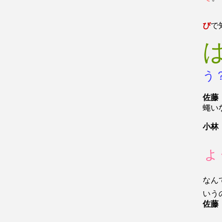
び
で
う
佐藤
蠅い
小林
ょ
なん
いう
佐藤