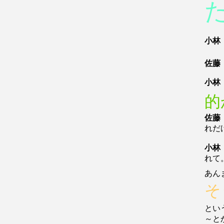
小林
佐藤
小林
的
佐藤
れだ
小林
れて
あん
そ
とい
～と