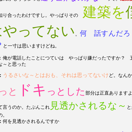
建築を
知り合ったわけですし。やっぱりその
はやってない
何 話すんだろ
。
？
と一寸は思いますけどね。
：俺が電話したことにつていは やっぱり嫌だったですか？ 
な～と思った
うるさいな～とはおも、それは思ってないけ
：
ど。なん
ドキ
っと
っとした
部分は正直あります
見透かされるな～
て言うのか。たぶんこれ
と
の。
：
何を見透かされるんですか