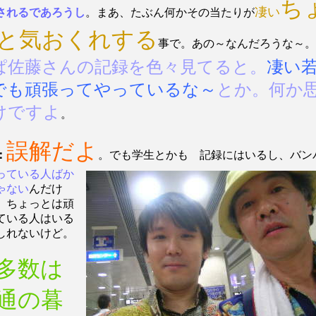
ち
凄い
されるであろうし
。まあ、たぶん何かその当たりが
と気おくれする
事で。あの～なんだろうな～。
ぱ佐藤さんの記録を色々見てると。
凄い
でも頑張ってやっているな～
とか。何か
けですよ
。
誤解だよ
：
。でも学生とかも 記
録にはいるし、バン
っている人ばか
ゃない
んだけ
 ちょっとは頑
ている人はいる
しれないけど。
多数は
通の暮