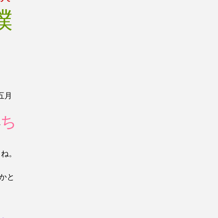
僕
五月
ち
か
よね。
かと