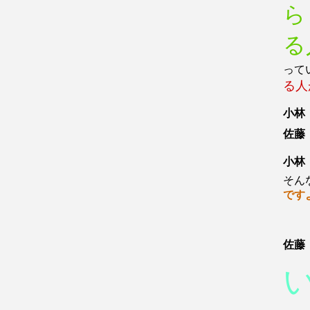
ら
る
って
る人
小林
佐藤
小林
そん
です
佐藤