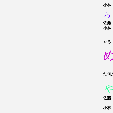
小林
ら
佐藤
小林
やる
だ何
佐藤
小林