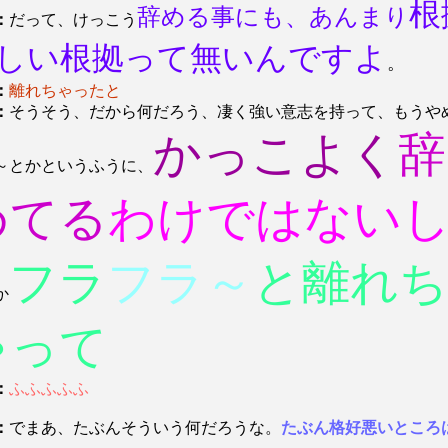
根
辞める事にも、あんまり
：
だって、けっこう
しい根拠って無いんですよ
。
：
離れちゃったと
：
そうそう、だから何だろう、凄く強い意志を持って、もうや
かっこよく
辞
～とかというふうに、
めてる
わけではない
フラ
フラ～
と離れち
か
ゃって
：
ふふふふふ
：
でまあ、たぶんそういう何だろうな。
たぶん格好悪いところ