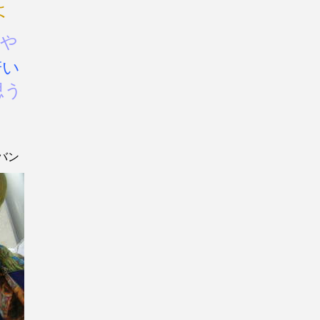
ょ
や
若い
思う
バン