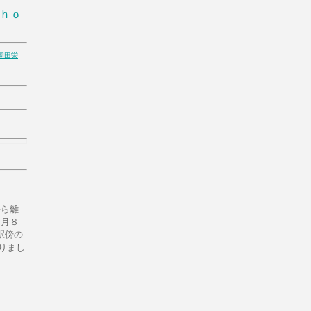
ｈｏ
岡田栄
から離
8月８
駅傍の
りまし