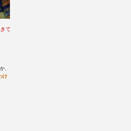
生きて
か、
わけ
し