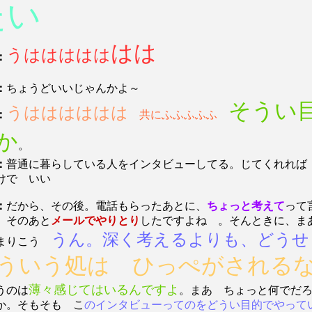
たい
はは
うははははは
：
：
ちょうどいいじゃんかよ～
そうい
うはははははは
：
共にふふふふふ
か
。
：
普通に暮らしている人をインタビューしてる。じてくれれば
けで いい
：
だから、その後。電話もらったあとに、
ちょっと考えて
って
。そのあと
メールでやりとり
したですよね 。そんときに、
うん。深く考えるよりも、どう
まりこう
ういう処は ひっぺがされる
薄々感じてはいるんですよ
うのは
。まあ ちょっと何でだ
か。そもそも こ
のインタビューってのをどうい目的でやって