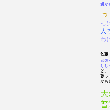
透か
っ
っ
人
わ
佐藤
頑張
りじ
ど。
張っ
かも
大
普