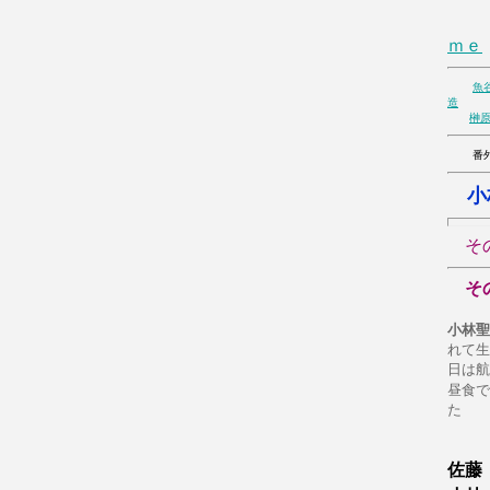
２
ｍｅ
魚
造
榊
番外編
小
そ
そ
小林聖
れて生
日は航
昼食で
た
佐藤