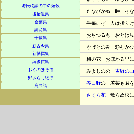
源氏物語の中の短歌
たなびかぬ 時こそ
後拾遺集
金葉集
手毎にぞ 人は折り
詞花集
おちつるも おとは
千載集
新古今集
かげとのみ 頼むか
新勅撰集
梅の花 おほかる里
続後撰集
おくのほそ道
みよしのの
吉野の
野ざらし紀行
春日野
の 若菜も君
鹿島詣
さくら花
散らぬ松に
わがやどに 春こそ
君がため わがをる
をりつみて はやこ