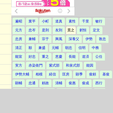
遍昭
業平
小町
道真
素性
千里
敏行
元方
忠岑
是則
友則
貫之
躬恒
定文
忠房
兼輔
宗于
興風
深養父
伊勢
敦忠
清正
順
兼盛
元輔
朝忠
信明
中務
能宣
好忠
重之
恵慶
長能
道済
公任
実方
赤染衛門
紫式部
和泉式部
能因
伊勢大輔
相模
経信
匡房
顕季
俊頼
基俊
顕輔
忠通
頼政
清輔
俊惠
俊成
西行
崇徳院
寂蓮
兼実
式子内親王
長明
慈円
有家
家隆
定家
良経
雅経
俊成卿女
後鳥羽院
実朝