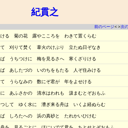
紀貫之
前のページ
< >
次
えける 菊の花 露やこころを わきて置くらむ
とて 刈りて焚く 葦火のけぶり 立たぬ日ぞなき
へば うちつけに 梅を見るさへ 寒くざりける
れば あしたづの いのちをもたる 人ぞ住みける
ひて うらなみの 数にぞ君が 年をよせける
春に あふさかの 清水はわれも 汲まむとぞおもふ
うつして ゆく水に 漕ぎ来る舟は いくよ経ぬらむ
をば しろたへの 浜の真砂と たれかいひけむ
ふ舟を 見るごとに ほにいでて君を ちとせとぞおもふ