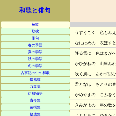
和歌と俳句
短歌
歌枕
うすくこく 色もみ
俳句
なにはめの 衣ほす
春の季語
夏の季語
降る雪に 色はまが
秋の季語
かひがねの 山里み
冬の季語
古事記の中の和歌
吹く風に あかず思
懐風藻
君となほ ちとせの
万葉集
伊勢物語
かめやまの こふを
古今集
きみがよの 年の數
後撰集
拾遺集
よとともに ゆきか