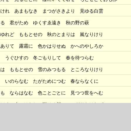
なけれ あまもなき まつがさきより 見ゆる白雲
ける 君がため ゆくすゑ遠き 秋の野の萩
見ゆれど ももとせの 秋のとまりは 嵐なりけり
ひありて 露霜に 色かはりせぬ かへのやしろか
に うぐひすの 冬ごもりして 春を待つらむ
山
は ももとせの 雪のみつもる ところなりけり
を いのらなむ たがためにつむ 春ならなくに
も ならはなむ 色ことごとに 見つつ世をへむ
おほく 来にけらし 咲ける桜の かぎりなければ
花は 春とほく ちとせ見たるを をりつつぞ咲く
きかへれ 藤の花 春は深くぞ 色は見えける