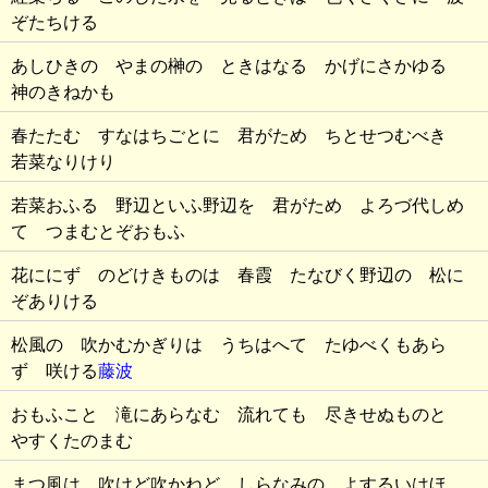
ぞたちける
あしひきの やまの榊の ときはなる かげにさかゆる
神のきねかも
春たたむ すなはちごとに 君がため ちとせつむべき
若菜なりけり
若菜おふる 野辺といふ野辺を 君がため よろづ代しめ
て つまむとぞおもふ
花ににず のどけきものは 春霞 たなびく野辺の 松に
ぞありける
松風の 吹かむかぎりは うちはへて たゆべくもあら
ず 咲ける
藤波
おもふこと 滝にあらなむ 流れても 尽きせぬものと
やすくたのまむ
まつ風は 吹けど吹かねど しらなみの よするいはほ