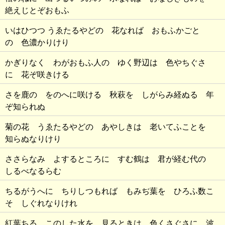
絶えじとぞおもふ
いはひつつ うゑたるやどの 花なれば おもふかごと
の 色濃かりけり
かぎりなく わがおもふ人の ゆく野辺は 色やちぐさ
に 花ぞ咲きける
さを鹿の をのへに咲ける 秋萩を しがらみ経ぬる 年
ぞ知られぬ
菊の花 うゑたるやどの あやしきは 老いてふことを
知らぬなりけり
ささらなみ よするところに すむ鶴は 君が経む代の
しるべなるらむ
ちるがうへに ちりしつもれば もみぢ葉を ひろふ数こ
そ しぐれなりけれ
紅葉ちる このした水を 見るときは 色くさぐさに 波