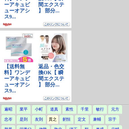
遍昭
業平
小町
道真
素性
千里
敏行
元方
忠岑
是則
友則
貫之
躬恒
定文
兼輔
宗于