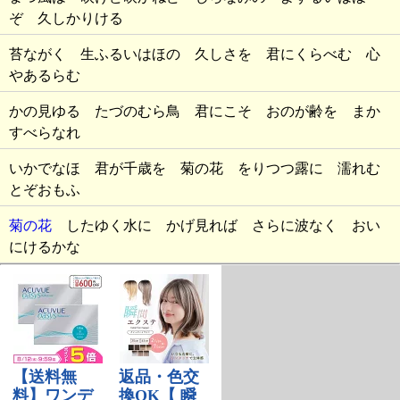
ぞ 久しかりける
苔ながく 生ふるいはほの 久しさを 君にくらべむ 心
やあるらむ
かの見ゆる たづのむら鳥 君にこそ おのが齢を まか
すべらなれ
いかでなほ 君が千歳を 菊の花 をりつつ露に 濡れむ
とぞおもふ
菊の花
したゆく水に かげ見れば さらに波なく おい
にけるかな