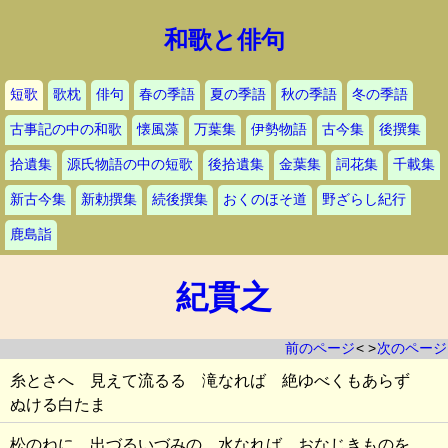
和歌と俳句
短歌
歌枕
俳句
春の季語
夏の季語
秋の季語
冬の季語
古事記の中の和歌
懐風藻
万葉集
伊勢物語
古今集
後撰集
拾遺集
源氏物語の中の短歌
後拾遺集
金葉集
詞花集
千載集
新古今集
新勅撰集
続後撰集
おくのほそ道
野ざらし紀行
鹿島詣
紀貫之
前のページ
< >
次のページ
糸とさへ 見えて流るる 滝なれば 絶ゆべくもあらず
ぬける白たま
松のねに 出づるいづみの 水なれば おなじきものを