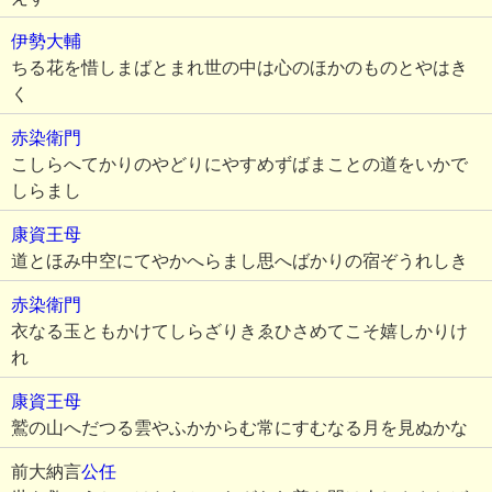
伊勢大輔
ちる花を惜しまばとまれ世の中は心のほかのものとやはき
く
赤染衛門
こしらへてかりのやどりにやすめずばまことの道をいかで
しらまし
康資王母
道とほみ中空にてやかへらまし思へばかりの宿ぞうれしき
赤染衛門
衣なる玉ともかけてしらざりきゑひさめてこそ嬉しかりけ
れ
康資王母
鷲の山へだつる雲やふかからむ常にすむなる月を見ぬかな
前大納言
公任