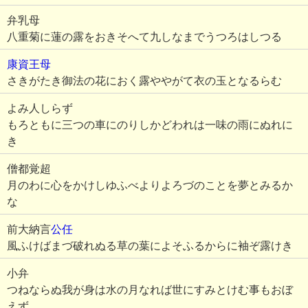
弁乳母
八重菊に蓮の露をおきそへて九しなまでうつろはしつる
康資王母
さきがたき御法の花におく露ややがて衣の玉となるらむ
よみ人しらず
もろともに三つの車にのりしかどわれは一味の雨にぬれに
き
僧都覚超
月のわに心をかけしゆふべよりよろづのことを夢とみるか
な
前大納言
公任
風ふけばまづ破れぬる草の葉によそふるからに袖ぞ露けき
小弁
つねならぬ我が身は水の月なれば世にすみとけむ事もおぼ
えず