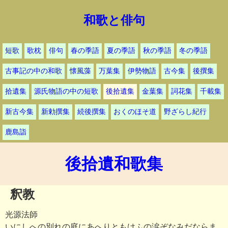
和歌と俳句
短歌
歌枕
俳句
春の季語
夏の季語
秋の季語
冬の季語
古事記の中の和歌
懐風藻
万葉集
伊勢物語
古今集
後撰集
拾遺集
源氏物語の中の短歌
後拾遺集
金葉集
詞花集
千載集
新古今集
新勅撰集
続後撰集
おくのほそ道
野ざらし紀行
鹿島詣
後拾遺和歌集
釈教
光源法師
いにしへの別れの庭にあへりともけふの涙ぞなみだならま