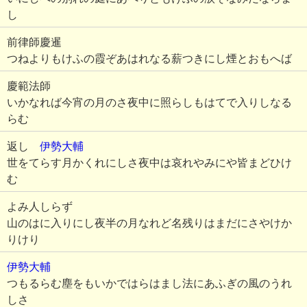
し
前律師慶暹
つねよりもけふの霞ぞあはれなる薪つきにし煙とおもへば
慶範法師
いかなれば今宵の月のさ夜中に照らしもはてで入りしなる
らむ
返し
伊勢大輔
世をてらす月かくれにしさ夜中は哀れやみにや皆まどひけ
む
よみ人しらず
山のはに入りにし夜半の月なれど名残りはまだにさやけか
りけり
伊勢大輔
つもるらむ塵をもいかではらはまし法にあふぎの風のうれ
しさ