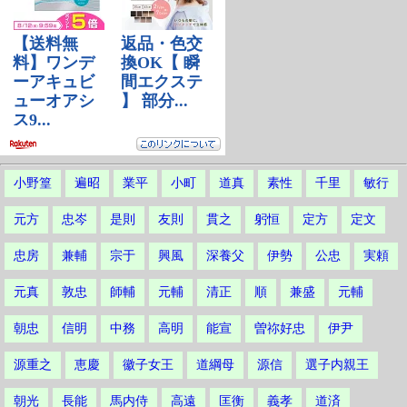
小野篁
遍昭
業平
小町
道真
素性
千里
敏行
元方
忠岑
是則
友則
貫之
躬恒
定方
定文
忠房
兼輔
宗于
興風
深養父
伊勢
公忠
実頼
元真
敦忠
師輔
元輔
清正
順
兼盛
元輔
朝忠
信明
中務
高明
能宣
曽祢好忠
伊尹
源重之
恵慶
徽子女王
道綱母
源信
選子内親王
朝光
長能
馬内侍
高遠
匡衡
義孝
道済