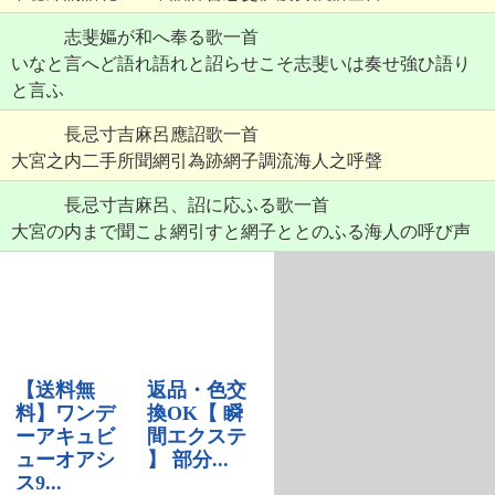
志斐嫗が和へ奉る歌一首
いなと言へど語れ語れと詔らせこそ志斐いは奏せ強ひ語り
と言ふ
長忌寸吉麻呂應詔歌一首
大宮之内二手所聞網引為跡網子調流海人之呼聲
長忌寸吉麻呂、詔に応ふる歌一首
大宮の内まで聞こよ網引すと網子ととのふる海人の呼び声