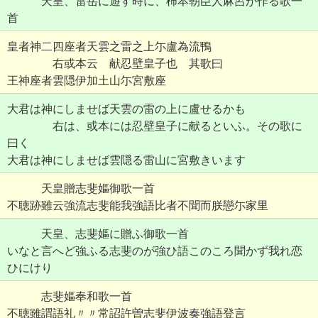
天皇、雷岳に遊す時に、柿本朝臣人麻呂が作る歌一
首
皇者神二四座者天雲之雷之上尓盧為流鴨
右或本云 献忍壁皇子也 其歌曰
王神座者雲隠伊加土山尓宮敷座
大君は神にしませば天雲の雷の上に盧せるかも
右は、或本には忍壁皇子に献るといふ。その歌に
曰く
大君は神にしませば雲隠る雷山に宮敷きいます
天皇贈志斐嫗御歌一首
不聴跡雖云強流志斐能我強語比者不聞而朕戀尓家里
天皇、志斐嫗に贈ふ御歌一首
いなと言へど強ふる志斐のが強ひ語このころ聞かず我れ恋
ひにけり
志斐嫗奉和歌一首
不聴雖謂語礼〃〃常詔許曽志斐伊波奏強語登言