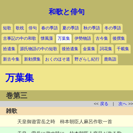
和歌と俳句
短歌
歌枕
俳句
春の季語
夏の季語
秋の季語
冬の季語
古事記の中の和歌
懐風藻
万葉集
伊勢物語
古今集
後撰集
拾遺集
源氏物語の中の短歌
後拾遺集
金葉集
詞花集
千載集
新古今集
新勅撰集
おくのほそ道
野ざらし紀行
鹿島詣
万葉集
巻第三
<<
戻る
|
次へ
>>
雑歌
天皇御遊雷岳之時 柿本朝臣人麻呂作歌一首