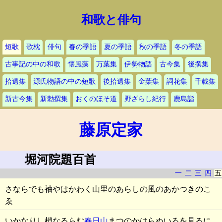
和歌と俳句
短歌
歌枕
俳句
春の季語
夏の季語
秋の季語
冬の季語
古事記の中の和歌
懐風藻
万葉集
伊勢物語
古今集
後撰集
拾遺集
源氏物語の中の短歌
後拾遺集
金葉集
詞花集
千載集
新古今集
新勅撰集
おくのほそ道
野ざらし紀行
鹿島詣
藤原定家
堀河院題百首
一
二
三
四
五
さならでも袖やはかわく山里のあらしの風のあかつきのこ
ゑ
いかなりし梢なるらむ
春日山
まつのかはらぬいろを見るに