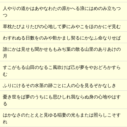
人やりの道かはあやなわたの原かへる浪にはめのみ立ちつ
つ
草枕たびよりたびの心地して夢にみやこをほのかにぞ見む
わすれぬる日數をのみや歎かまし契るにかなふ命なりせば
誰にかは見せも聞かせももみぢ葉の散る山里のありあけの
月
すこがもる山田のなるこ風吹けば己が夢をやおどろかすら
む
ふりにけるその水茎の跡ごとに人の心を見るぞかなしき
憂き世をば夢のうちにも思ひしれ我ならぬ身の心地やはす
る
はかなさのたとえと見ゆる稲妻の光もまたは照らしこそす
れ