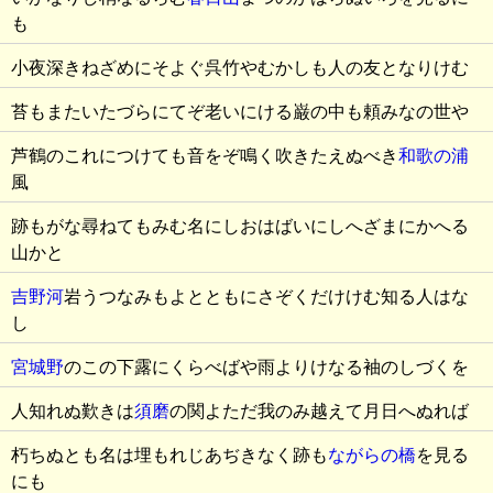
も
小夜深きねざめにそよぐ呉竹やむかしも人の友となりけむ
苔もまたいたづらにてぞ老いにける巌の中も頼みなの世や
芦鶴のこれにつけても音をぞ鳴く吹きたえぬべき
和歌の浦
風
跡もがな尋ねてもみむ名にしおはばいにしへざまにかへる
山かと
吉野河
岩うつなみもよとともにさぞくだけけむ知る人はな
し
宮城野
のこの下露にくらべばや雨よりけなる袖のしづくを
人知れぬ歎きは
須磨
の関よただ我のみ越えて月日へぬれば
朽ちぬとも名は埋もれじあぢきなく跡も
ながらの橋
を見る
にも