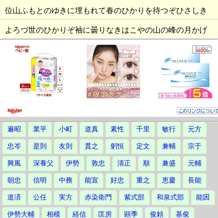
位山ふもとのゆきに埋もれて春のひかりを待つぞひさしき
よろづ世のひかりぞ袖に曇りなきはこやの山の峰の月かげ
遍昭
業平
小町
道真
素性
千里
敏行
元方
忠岑
是則
友則
貫之
躬恒
定文
兼輔
宗于
興風
深養父
伊勢
敦忠
清正
順
兼盛
元輔
朝忠
信明
中務
能宣
好忠
重之
恵慶
長能
道済
公任
実方
赤染衛門
紫式部
和泉式部
能因
伊勢大輔
相模
経信
匡房
顕季
俊頼
基俊