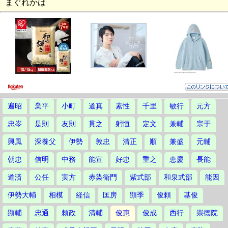
まぐれかは
遍昭
業平
小町
道真
素性
千里
敏行
元方
忠岑
是則
友則
貫之
躬恒
定文
兼輔
宗于
興風
深養父
伊勢
敦忠
清正
順
兼盛
元輔
朝忠
信明
中務
能宣
好忠
重之
恵慶
長能
道済
公任
実方
赤染衛門
紫式部
和泉式部
能因
伊勢大輔
相模
経信
匡房
顕季
俊頼
基俊
顕輔
忠通
頼政
清輔
俊惠
俊成
西行
崇徳院