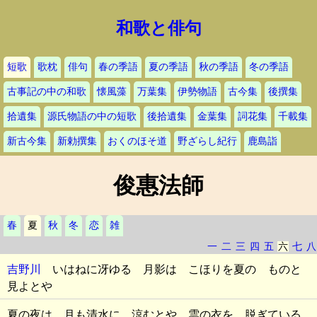
和歌と俳句
短歌
歌枕
俳句
春の季語
夏の季語
秋の季語
冬の季語
古事記の中の和歌
懐風藻
万葉集
伊勢物語
古今集
後撰集
拾遺集
源氏物語の中の短歌
後拾遺集
金葉集
詞花集
千載集
新古今集
新勅撰集
おくのほそ道
野ざらし紀行
鹿島詣
俊惠法師
春
夏
秋
冬
恋
雑
一
二
三
四
五
六
七
八
吉野川
いはねに冴ゆる 月影は こほりを夏の ものと
見よとや
夏の夜は 月も清水に 涼むとや 雲の衣を 脱ぎている