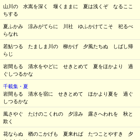
山川の 水嵩を深く 堰くままに 夏は浅くぞ なるここ
ちする
夏ふかみ 涼みがてらに 川社 ゆふかけてこそ 祀るべ
らなれ
若鮎つる たましま川の 柳かげ 夕風たちぬ しばし帰
らじ
岩間もる 清水をやどに せきとめて 夏をほかより 過
ぐしつるかな
千載集・夏
岩間もる 清水を宿に せきとめて ほかより夏を 過ぐ
しつるかな
風さやぐ たけのこくれの 夕涼み 露さへわれを 秋と
欺く
花ならぬ 楢のこかげも 夏来れば たつことやすき 夕