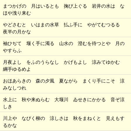
まつかげの 月はいるとも 掬び上ぐる 岩井の水は な
ほや洩り来む
やどさむと いはまの水草 払ふ手に やがてむつるる
夜半の月かな
袖ひぢて 堰く手に濁る 山水の 澄むを待つとや 月の
やすらふ
月夜よし をふのうらなし かげもよし 涼みてゆかむ
綱手ゆるめよ
おほあらきの 森の夕風 夏ながら まくり手にこそ 涼
みなしつれ
水上に 秋や来ぬらむ 大堰川 ゐせきにかかる 音ぞ涼
しき
川上や なびく柳の 涼しさは 秋をまねくと 見えもす
るかな