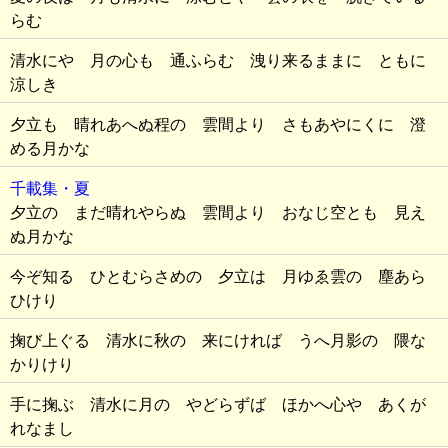
らむ
清水にや 月の心も 通ふらむ 洩り来るままに ともに
涼しき
夕立も 晴れあへぬ程の 雲間より さもあやにくに 澄
める月かな
千載集・夏
夕立の まだ晴れやらぬ 雲間より おなじ空とも 見え
ぬ月かな
今ぞ知る ひとむらさめの 夕立は 月ゆゑ雲の 塵あら
ひけり
掬び上ぐる 清水に秋の 来にければ うへ月影の 隈な
かりけり
手に掬ぶ 清水に月の やどらずば ほかへ心や あくが
れなまし