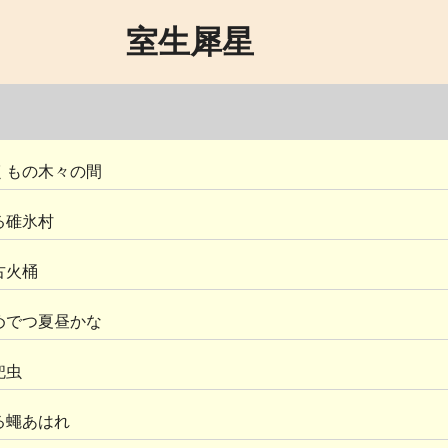
室生犀星
くもの木々の間
る碓氷村
古火桶
めでつ夏昼かな
兜虫
る蠅あはれ