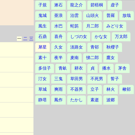
子規
漱石
龍之介
碧梧桐
虚子
鬼城
亜浪
泊雲
山頭火
普羅
放哉
風生
水巴
蛇笏
月二郎
みどり女
石鼎
喜舟
しづの女
かな女
万太郎
一
二
三
犀星
久女
淡路女
青邨
秋櫻子
素十
夜半
麦南
悌二郎
鷹女
多佳子
青畝
耕衣
貞
播水
茅舎
汀女
三鬼
草田男
不死男
誓子
草城
爽雨
不器男
立子
林火
楸邨
静塔
鳳作
たかし
素逝
波郷