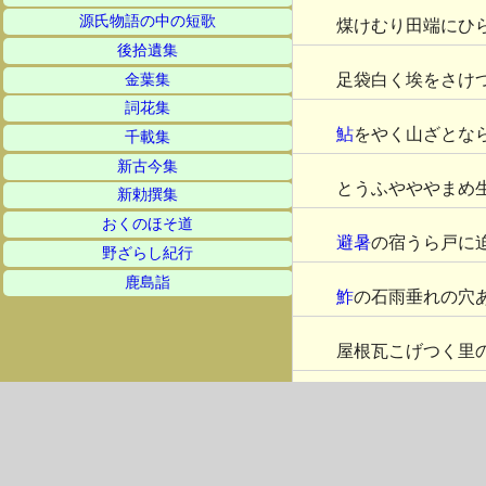
源氏物語の中の短歌
煤けむり田端にひ
後拾遺集
足袋白く埃をさけ
金葉集
詞花集
鮎
をやく山ざとな
千載集
新古今集
とうふやややまめ
新勅撰集
おくのほそ道
避暑
の宿うら戸に
野ざらし紀行
鹿島詣
鮓
の石雨垂れの穴
屋根瓦こげつく里
かくれ藻や曇りて
白南風や背戸を出