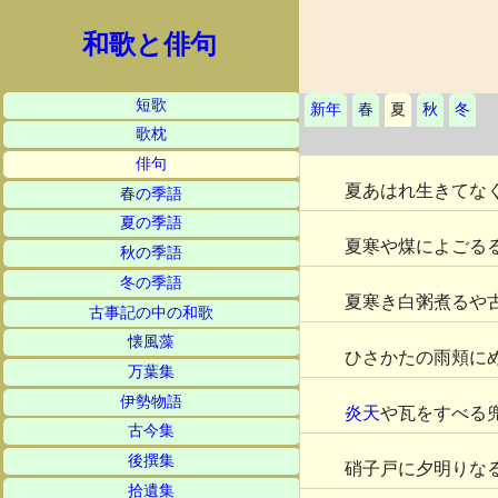
和歌と俳句
短歌
新年
春
夏
秋
冬
歌枕
俳句
夏あはれ生きてな
春の季語
夏の季語
夏寒や煤によごる
秋の季語
冬の季語
夏寒き白粥煮るや
古事記の中の和歌
懐風藻
ひさかたの雨頬に
万葉集
伊勢物語
炎天
や瓦をすべる
古今集
後撰集
硝子戸に夕明りな
拾遺集