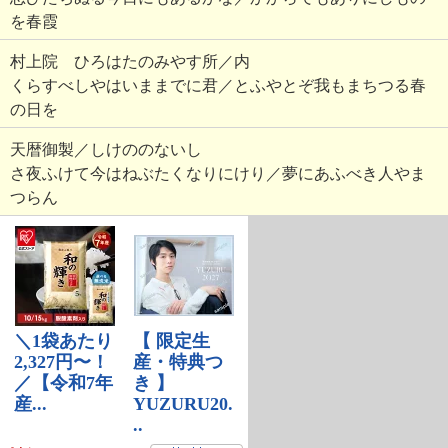
を春霞
村上院 ひろはたのみやす所／内
くらすべしやはいままでに君／とふやとぞ我もまちつる春
の日を
天暦御製／しけののないし
さ夜ふけて今はねぶたくなりにけり／夢にあふべき人やま
つらん