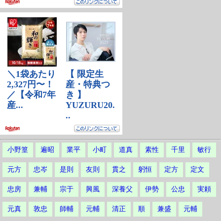
小野篁
遍昭
業平
小町
道真
素性
千里
敏行
元方
忠岑
是則
友則
貫之
躬恒
定方
定文
忠房
兼輔
宗于
興風
深養父
伊勢
公忠
実頼
元真
敦忠
師輔
元輔
清正
順
兼盛
元輔