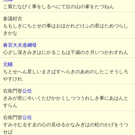
こ紫たなびく事をしるべにて位の山の峯をたづねん
参議好古
ももしきにちとせの事はおほかれどけふの君はためづらし
きかな
春宮大夫道綱母
心ざし深きみぎはにかるこもは千歳のさ月いつかわすれん
元輔
ちとせへん君しいまさばすへらきのあめのしたこそうしろ
やすけれ
右衛門督
公任
きみが世に今いくたびかかくしつつうれしき事にあはんと
すらん
右衛門督
公任
すみそむるすゑの心の見ゆるかなみぎはの松のかげをうつ
せば