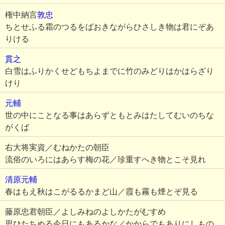
権中納言
敦忠
ちとせふる霜のつるをばおきながらひさしき物は君にぞあ
りける
貫之
白雪はふりかくせどもちよまでに竹のみどりはかはらざり
けり
元輔
世の中にことなる事はあらずともとみはたしてむいのちな
がくば
右大将実資／むねかたの朝臣
流俗のいろにはあらす梅の花／珍重すへき物とこそ見れ
清原元輔
春はもえ秋はこがるるかまど山／霞も霧も煙とぞ見る
藤原忠君朝臣／よしみねのよしかたがむすめ
思ひたちぬる今日にもあるかな／かからでもありにしもの