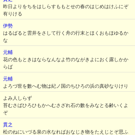
昨日よりをちをはしらすももとせの春のはじめはけふにぞ
有りける
伊勢
はるばると雲井をさして行く舟の行末とほくおもほゆるか
な
元輔
花の色もときはならなんなよ竹のながきよにおく露しかか
らば
元輔
よろづ世を數へむ物は紀ノ国のちひろの浜の真砂なりけり
よみ人しらず
苔むさばひろひもかへむさざれ石の數をみなとる齢いくよ
ぞ
貫之
松のねにいづる泉の水なればおなじき物をたえじとぞ思ふ