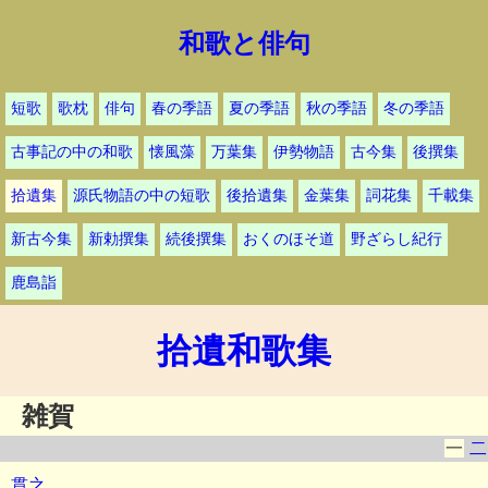
和歌と俳句
短歌
歌枕
俳句
春の季語
夏の季語
秋の季語
冬の季語
古事記の中の和歌
懐風藻
万葉集
伊勢物語
古今集
後撰集
拾遺集
源氏物語の中の短歌
後拾遺集
金葉集
詞花集
千載集
新古今集
新勅撰集
続後撰集
おくのほそ道
野ざらし紀行
鹿島詣
拾遺和歌集
雑賀
一
二
貫之