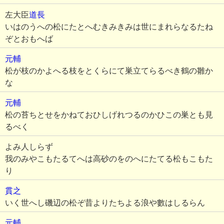
左大臣
道長
いはのうへの松にたとへむきみきみは世にまれらなるたね
ぞとおもへば
元輔
松が枝のかよへる枝をとくらにて巣立てらるべき鶴の雛か
な
元輔
松の苔ちとせをかねておひしげれつるのかひこの巣とも見
るべく
よみ人しらず
我のみやこもたるてへは高砂のをのへにたてる松もこもた
り
貫之
いく世へし磯辺の松ぞ昔よりたちよる浪や數はしるらん
元輔