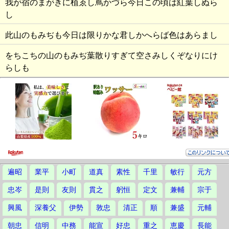
我が宿のまがきに植ゑし蔦かづら今日この頃は紅葉しぬら
し
此山のもみぢも今日は限りかな君しかへらば色はあらまし
をちこちの山のもみぢ葉散りすぎて空さみしくぞなりにけ
らしも
遍昭
業平
小町
道真
素性
千里
敏行
元方
忠岑
是則
友則
貫之
躬恒
定文
兼輔
宗于
興風
深養父
伊勢
敦忠
清正
順
兼盛
元輔
朝忠
信明
中務
能宣
好忠
重之
恵慶
長能