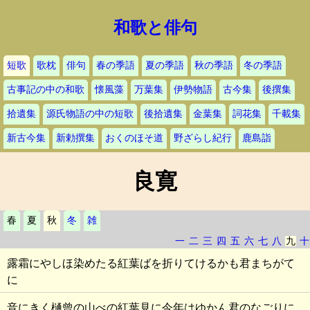
和歌と俳句
短歌
歌枕
俳句
春の季語
夏の季語
秋の季語
冬の季語
古事記の中の和歌
懐風藻
万葉集
伊勢物語
古今集
後撰集
拾遺集
源氏物語の中の短歌
後拾遺集
金葉集
詞花集
千載集
新古今集
新勅撰集
おくのほそ道
野ざらし紀行
鹿島詣
良寛
春
夏
秋
冬
雑
一
二
三
四
五
六
七
八
九
十
露霜にやしほ染めたる紅葉ばを折りてけるかも君まちがて
に
音にきく樋曾の山べの紅葉見に今年はゆかん君のなごりに