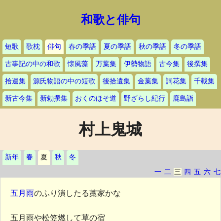
和歌と俳句
短歌
歌枕
俳句
春の季語
夏の季語
秋の季語
冬の季語
古事記の中の和歌
懐風藻
万葉集
伊勢物語
古今集
後撰集
拾遺集
源氏物語の中の短歌
後拾遺集
金葉集
詞花集
千載集
新古今集
新勅撰集
おくのほそ道
野ざらし紀行
鹿島詣
村上鬼城
新年
春
夏
秋
冬
一
二
三
四
五
六
七
五月雨
のふり潰したる藁家かな
五月雨や松笠燃して草の宿