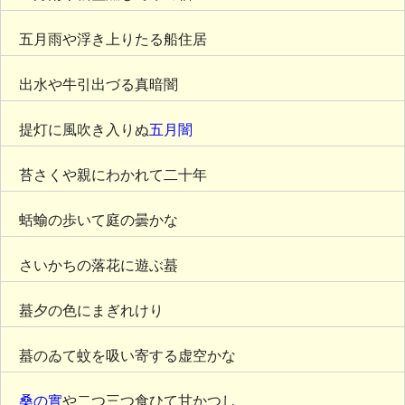
五月雨や浮き上りたる船住居
出水や牛引出づる真暗闇
提灯に風吹き入りぬ
五月闇
苔さくや親にわかれて二十年
蛞蝓の歩いて庭の曇かな
さいかちの落花に遊ぶ蟇
蟇夕の色にまぎれけり
蟇のゐて蚊を吸い寄する虚空かな
桑の實
や二つ三つ食ひて甘かつし