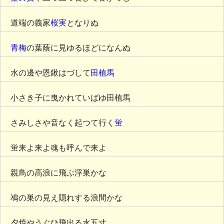
道端の義家
桜実
となりぬ
青梅
の葉蔭に見ゆるほどになんぬ
水の邊や恩鍬はづして
田植馬
小さき子に曳かれていばゆ田植馬
さみしさや音なく起つて行く
蛍
蛍来よ来よ魂も呼んで来よ
親鳥の高浪に飛ぶ浮巣かな
鳰の巣の見え隠れする浪間かな
夕焼やうぐひ飛出る水五寸