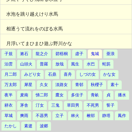
水泡を跳り越えけり水馬
相逐うて流れをのぼる水馬
月浮いてまひまひ遊ぶ野川かな
子規
漱石
龍之介
碧梧桐
虚子
鬼城
亜浪
泊雲
山頭火
普羅
放哉
風生
水巴
蛇笏
月二郎
みどり女
石鼎
喜舟
しづの女
かな女
万太郎
犀星
久女
淡路女
青邨
秋櫻子
素十
夜半
麦南
悌二郎
鷹女
多佳子
青畝
貞
播水
耕衣
茅舎
汀女
三鬼
草田男
不死男
誓子
草城
爽雨
不器男
立子
林火
楸邨
静塔
鳳作
たかし
素逝
波郷