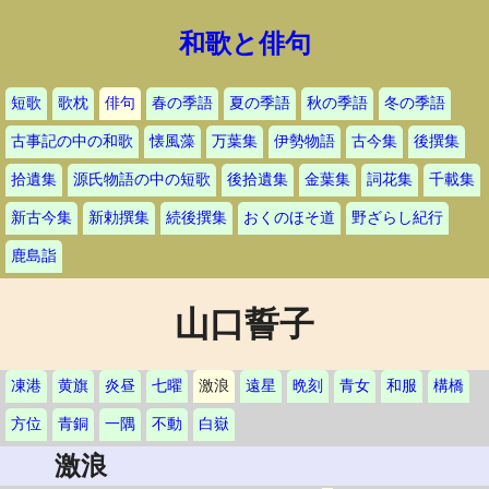
和歌と俳句
短歌
歌枕
俳句
春の季語
夏の季語
秋の季語
冬の季語
古事記の中の和歌
懐風藻
万葉集
伊勢物語
古今集
後撰集
拾遺集
源氏物語の中の短歌
後拾遺集
金葉集
詞花集
千載集
新古今集
新勅撰集
続後撰集
おくのほそ道
野ざらし紀行
鹿島詣
山口誓子
凍港
黄旗
炎昼
七曜
激浪
遠星
晩刻
青女
和服
構橋
方位
青銅
一隅
不動
白嶽
激浪