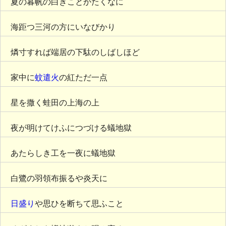
夏の暮帆の白きことかたくなに
海距つ三河の方にいなびかり
燐寸すれば端居の下駄のしばしほど
家中に
蚊遣火
の紅ただ一点
星を撒く蛙田の上海の上
夜が明けてけふにつづける蟻地獄
あたらしき工を一夜に蟻地獄
白鷺の羽領布振るや炎天に
日盛り
や思ひを断ちて思ふこと