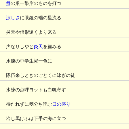
蟹
の爪一撃岸のものを打つ
涼しさ
に眼鏡の端の星流る
炎天や僧形遠くより来る
声なりしやと
炎天
を顧みる
水練の中学生褐一色に
隊伍来しときのごとくに泳ぎの徒
水練の点呼ヨットも白帆寄す
待たれずに箋分ち読む
日の盛り
冷し馬けふは下手の海に立つ