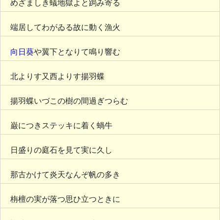
めざましき蟻地獄よと跼み寄る
端居してわがゐる故に動く漁火
向日葵
や翼下となりて鳴り響む
北よりす又西よりす揚羽蝶
揚羽蝶いづこの樹の間過ぎつらむ
巌につきステッキに着く蝸牛
日盛りの庭石を見て実に久し
那古かけて炎天なんぞ帆の多き
栴檀の実が落つ思ひ立つときに