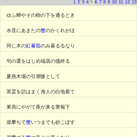
1
2
3
4
5
6
7
8
9
10
11
12
13
ゆふ蝉やその樹の下を通るとき
水厓にあまたの
蟹
のかくれがほ
同じ木の
紅蕃茄
のみ暮るるなり
句の選をはじめ端居の儘終る
夏燕木場の引潮惨として
英霊を訪はまく海人の白地着て
巣燕にやがて夜が来る警報下
崖攀ぢて
蟹
いつまでも砂こぼす