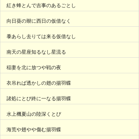
紅き蜂とんで吉事のあるごとし
向日葵の辮に西日の仮借なく
黍あらし去りては来る仮借なし
南天の星座知るなし星流る
稲妻を北に放つや戦の夜
衣吊れば透かしの翅の揚羽蝶
諸処にとび終に一なる揚羽蝶
水上機夏山の陸深くとび
海荒や翅やや傷む揚羽蝶