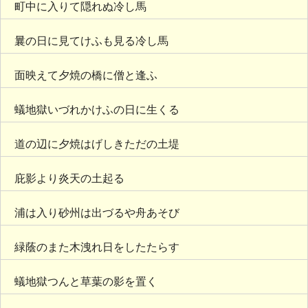
町中に入りて隠れぬ冷し馬
曩の日に見てけふも見る冷し馬
面映えて夕焼の橋に僧と逢ふ
蟻地獄いづれかけふの日に生くる
道の辺に夕焼はげしきただの土堤
庇影より炎天の土起る
浦は入り砂州は出づるや舟あそび
緑蔭のまた木洩れ日をしたたらす
蟻地獄つんと草葉の影を置く