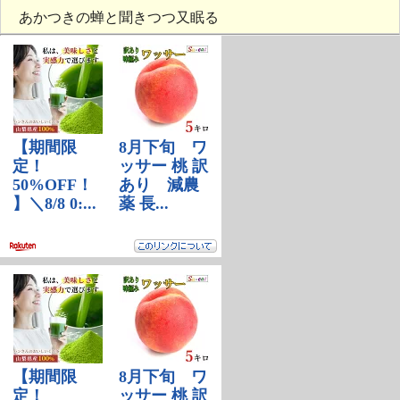
あかつきの蝉と聞きつつ又眠る