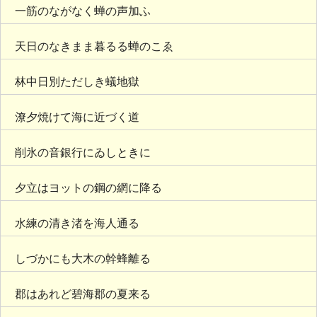
一筋のながなく蝉の声加ふ
天日のなきまま暮るる蝉のこゑ
林中日別ただしき蟻地獄
潦夕焼けて海に近づく道
削氷の音銀行にゐしときに
夕立はヨットの鋼の網に降る
水練の清き渚を海人通る
しづかにも大木の幹蜂離る
郡はあれど碧海郡の夏来る