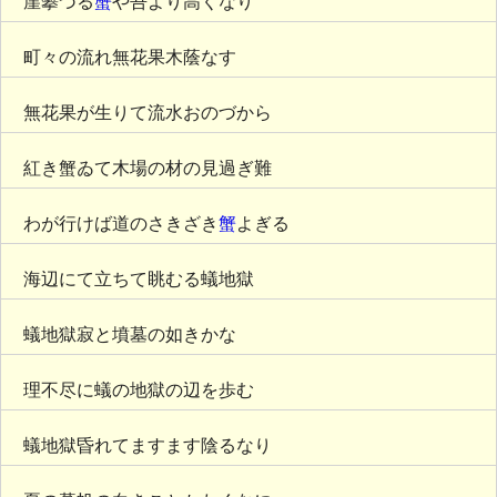
崖攀づる
蟹
や吾より高くなり
町々の流れ無花果木蔭なす
無花果が生りて流水おのづから
紅き蟹ゐて木場の材の見過ぎ難
わが行けば道のさきざき
蟹
よぎる
海辺にて立ちて眺むる蟻地獄
蟻地獄寂と墳墓の如きかな
理不尽に蟻の地獄の辺を歩む
蟻地獄昏れてますます陰るなり