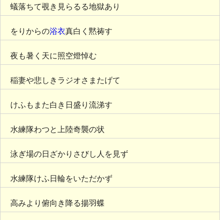
蟻落ちて覗き見らるる地獄あり
をりからの
浴衣
真白く黙祷す
夜も暑く天に照空燈悼む
稲妻や悲しきラジオさまたげて
けふもまた白き日盛り流涕す
水練隊わつと上陸奇襲の状
泳ぎ場の日ざかりさびし人を見ず
水練隊けふ日輪をいただかず
高みより俯向き降る揚羽蝶