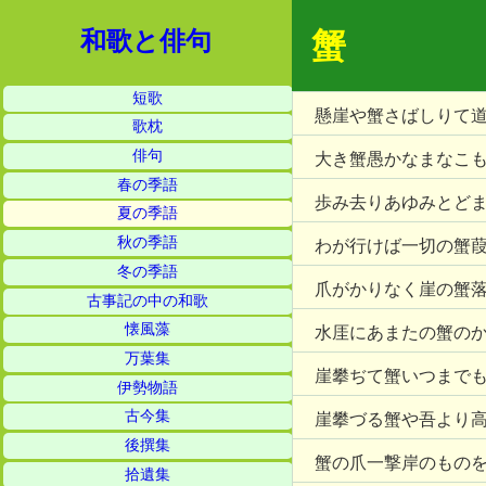
蟹
和歌と俳句
短歌
懸崖や蟹さばしりて
歌枕
俳句
大き蟹愚かなまなこ
春の季語
歩み去りあゆみとど
夏の季語
秋の季語
わが行けば一切の蟹
冬の季語
爪がかりなく崖の蟹
古事記の中の和歌
懐風藻
水厓にあまたの蟹の
万葉集
崖攀ぢて蟹いつまで
伊勢物語
古今集
崖攀づる蟹や吾より
後撰集
蟹の爪一撃岸のもの
拾遺集