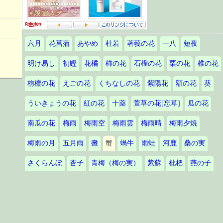
六月
花菖蒲
あやめ
杜若
著莪の花
一八
短夜
明け易し
初鰹
花橘
柿の花
石榴の花
栗の花
椎の花
栴檀の花
えごの花
くちなしの花
紫陽花
額の花
葵
ういきょうの花
紅の花
十薬
萱草の花[忘草]
瓜の花
南瓜の花
梅雨
梅雨空
梅雨雲
梅雨晴
梅雨夕焼
梅雨の月
五月雨
黴
蟹
蝸牛
雨蛙
河鹿
桑の実
さくらんぼ
杏子
青梅（梅の実）
紫蘇
枇杷
燕の子
早苗
田植え
早乙女
誘蛾灯
火取虫
アマリリス
蛍
蛍籠
めだか
蓮の浮葉
浮き草
河骨
藻の花
夏の川
鮎
鵜飼
鰹
青すすき
真菰
葭切
翡翠
蠅
蜘蛛
蟻