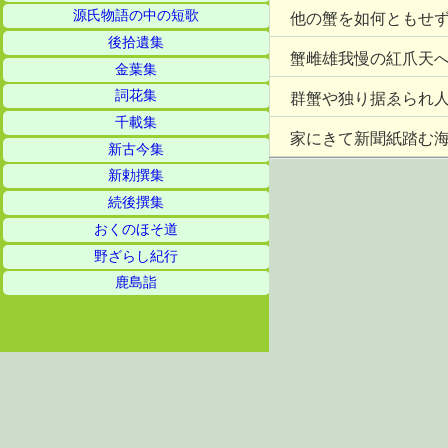
源氏物語の中の短歌
他の蟹を如何ともせ
後拾遺集
蟹雌雄我慢の紅爪天
金葉集
詞花集
群蟹や独り据ゑられ
千載集
家にきて新聞紙踏む
新古今集
新勅撰集
続後撰集
おくのほそ道
野ざらし紀行
鹿島詣