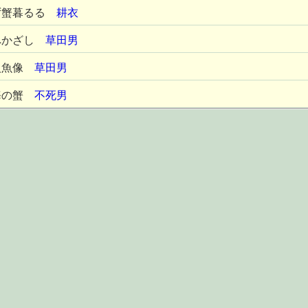
ず蟹暮るる
耕衣
へかざし
草田男
人魚像
草田男
海の蟹
不死男