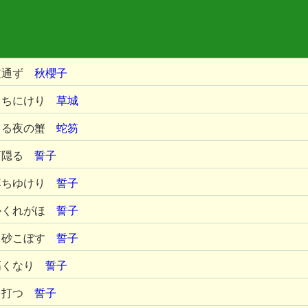
道通ず
秋櫻子
もちにけり
草城
まる夜の蟹
蛇笏
葭隠る
誓子
落ちゆけり
誓子
かくれがほ
誓子
も砂こぼす
誓子
高くなり
誓子
を打つ
誓子