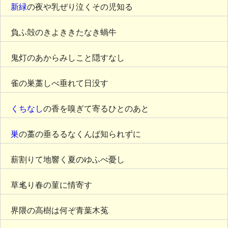
新緑
の夜や乳ぜり泣くその児知る
負ふ殻のきよききたなき蝸牛
鬼灯のあからみしこと隠すなし
雀の巣藁しべ垂れて日没す
くちなし
の香を嗅ぎて寄るひとのあと
巣
の藁の垂るるなくんば知られずに
薪割りて地響く夏のゆふべ憂し
草毟り春の菫に情寄す
界隈の高樹は何ぞ青葉木菟