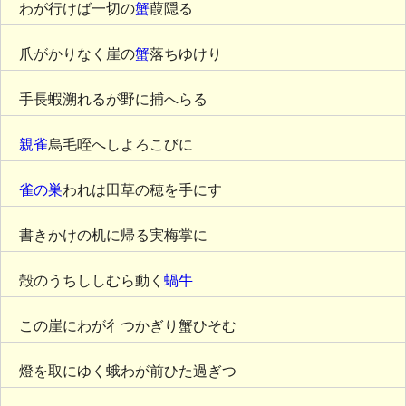
わが行けば一切の
蟹
葭隠る
爪がかりなく崖の
蟹
落ちゆけり
手長蝦溯れるが野に捕へらる
親雀
烏毛咥へしよろこびに
雀の巣
われは田草の穂を手にす
書きかけの机に帰る実梅掌に
殻のうちししむら動く
蝸牛
この崖にわが彳つかぎり蟹ひそむ
燈を取にゆく蛾わが前ひた過ぎつ