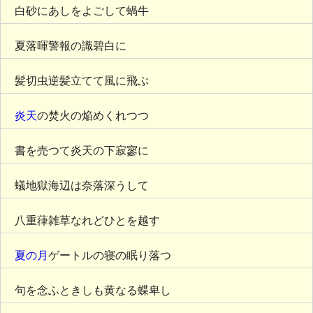
白砂にあしをよごして蝸牛
夏落暉警報の識碧白に
髪切虫逆髪立てて風に飛ぶ
炎天
の焚火の焔めくれつつ
書を売つて炎天の下寂寥に
蟻地獄海辺は奈落深うして
八重葎雑草なれどひとを越す
夏の月
ゲートルの寝の眠り落つ
句を念ふときしも黄なる蝶卑し