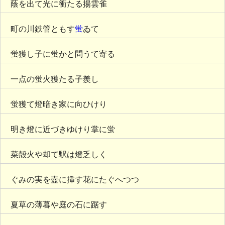
蔭を出て光に衝たる揚雲雀
町の川鉄管ともす
蛍
ゐて
蛍獲し子に蛍かと問うて寄る
一点の蛍火獲たる子羨し
蛍獲て燈暗き家に向ひけり
明き燈に近づきゆけり掌に蛍
菜殻火や却て駅は燈乏しく
ぐみの実を壺に挿す花にたぐへつつ
夏草の薄暮や庭の石に踞す