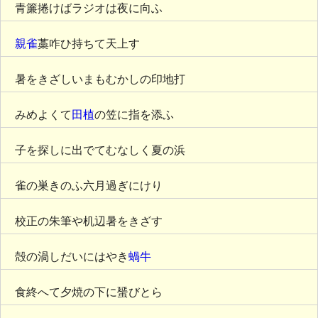
青簾捲けばラジオは夜に向ふ
親雀
藁咋ひ持ちて天上す
暑をきざしいまもむかしの印地打
みめよくて
田植
の笠に指を添ふ
子を探しに出でてむなしく夏の浜
雀の巣きのふ六月過ぎにけり
校正の朱筆や机辺暑をきざす
殻の渦しだいにはやき
蝸牛
食終へて夕焼の下に蜑びとら