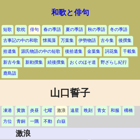
和歌と俳句
短歌
歌枕
俳句
春の季語
夏の季語
秋の季語
冬の季語
古事記の中の和歌
懐風藻
万葉集
伊勢物語
古今集
後撰集
拾遺集
源氏物語の中の短歌
後拾遺集
金葉集
詞花集
千載集
新古今集
新勅撰集
続後撰集
おくのほそ道
野ざらし紀行
鹿島詣
山口誓子
凍港
黄旗
炎昼
七曜
激浪
遠星
晩刻
青女
和服
構橋
方位
青銅
一隅
不動
白嶽
激浪