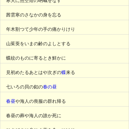
寒天に照空燈の吶喊をなす
茜雲寒のさなかの身を忘る
年木割つて少年の手の痛かりけり
山茱萸をいまの齢のよしとする
蝶紋のものに寄るとき鮮かに
見初めたるあとはや次ぎの
蝶
来る
七いろの貝の釦の
春の昼
春昼
や海人の喪服の群れ帰る
春昼の葬や海人の誰か死に