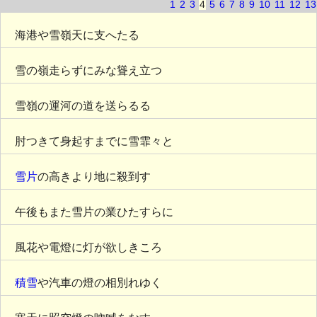
1
2
3
4
5
6
7
8
9
10
11
12
13
海港や雪嶺天に支へたる
雪の嶺走らずにみな聳え立つ
雪嶺の運河の道を送らるる
肘つきて身起すまでに雪霏々と
雪片
の高きより地に殺到す
午後もまた雪片の業ひたすらに
風花や電燈に灯が欲しきころ
積雪
や汽車の燈の相別れゆく