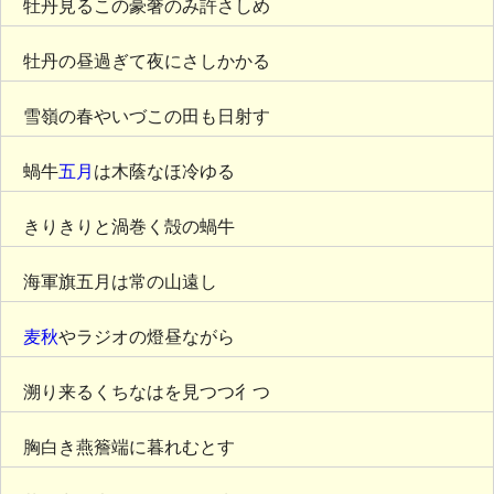
牡丹見るこの豪奢のみ許さしめ
牡丹の昼過ぎて夜にさしかかる
雪嶺の春やいづこの田も日射す
蝸牛
五月
は木蔭なほ冷ゆる
きりきりと渦巻く殻の蝸牛
海軍旗五月は常の山遠し
麦秋
やラジオの燈昼ながら
溯り来るくちなはを見つつ彳つ
胸白き燕簷端に暮れむとす