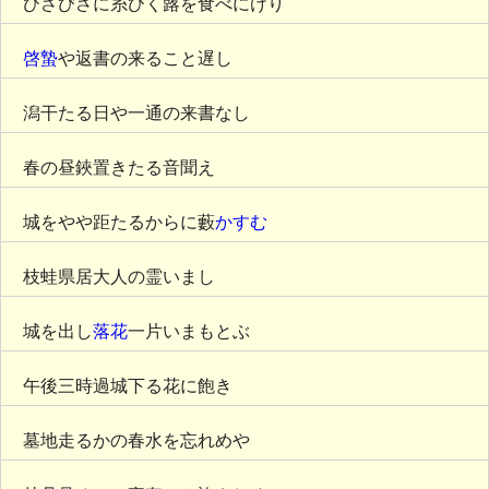
ひさびさに糸ひく蕗を食べにけり
啓蟄
や返書の来ること遅し
潟干たる日や一通の来書なし
春の昼鋏置きたる音聞え
城をやや距たるからに藪
かすむ
枝蛙県居大人の霊いまし
城を出し
落花
一片いまもとぶ
午後三時過城下る花に飽き
墓地走るかの春水を忘れめや