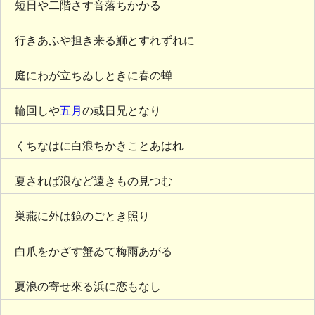
短日や二階さす音落ちかかる
行きあふや担き来る鰤とすれずれに
庭にわが立ちゐしときに春の蝉
輪回しや
五月
の或日兄となり
くちなはに白浪ちかきことあはれ
夏されば浪など遠きもの見つむ
巣燕に外は鏡のごとき照り
白爪をかざす蟹ゐて梅雨あがる
夏浪の寄せ來る浜に恋もなし