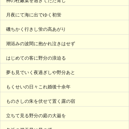
神の杜嫩葉を過ぎてただ青し
月夜にて海に出でゆく初蛍
磯ちかく行きし蛍の高あがり
潮浴みの波間に抱かれ泣きはせず
はじめての客に野分の浪迫る
夢も見でいく夜過ぎしや野分あと
もくせいの日々これ婚後十余年
ものさしの朱を伏せて置く露の宿
立ちて見る野分の庭の大巌を