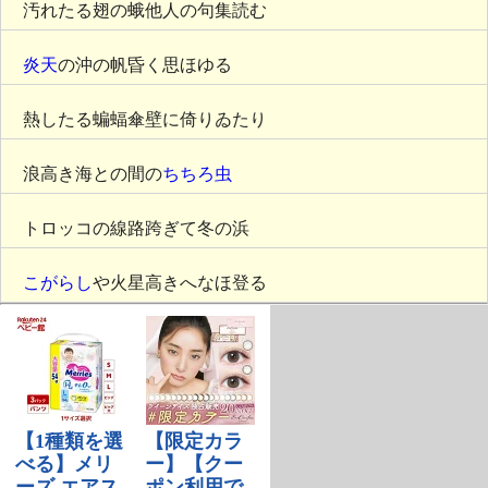
汚れたる翅の蛾他人の句集読む
炎天
の沖の帆昏く思ほゆる
熱したる蝙蝠傘壁に倚りゐたり
浪高き海との間の
ちちろ虫
トロッコの線路跨ぎて冬の浜
こがらし
や火星高きへなほ登る