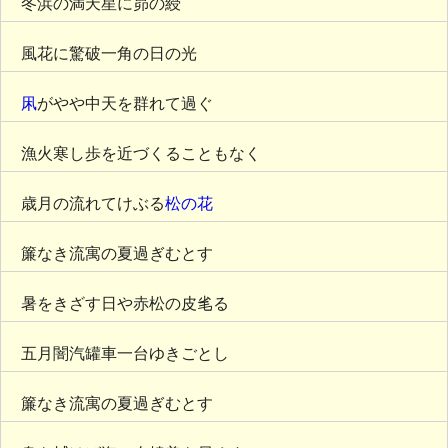
冬浜の満天星に昴の綬
風花に驚破一角の日の光
凩
がやや中天を群れて過ぐ
漁火寒し歩を近づくることもなく
歳月の流れてけぶる
松の花
簾なき流寓の夏過ぎむとす
暑をきざす日や赤松の皮毟る
五月闇汽罐車一台ゆきごとし
簾なき流寓の夏過ぎむとす