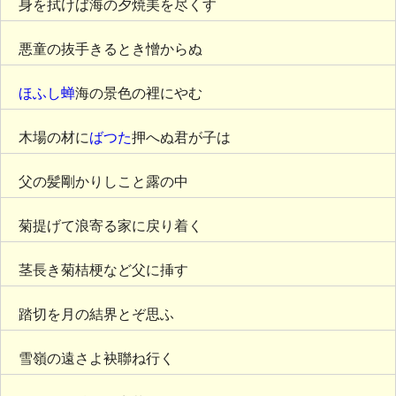
身を拭けば海の夕焼美を尽くす
悪童の抜手きるとき憎からぬ
ほふし蝉
海の景色の裡にやむ
木場の材に
ばつた
押へぬ君が子は
父の髪剛かりしこと露の中
菊提げて浪寄る家に戻り着く
茎長き菊桔梗など父に挿す
踏切を月の結界とぞ思ふ
雪嶺の遠さよ袂聯ね行く