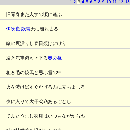
1
2
3
4
5
6
7
8
9
10
11
12
13
旧青春また入学の頃に逢ふ
伊吹嶽
残雪
天に離れ去る
嶽の裏没りし春日焼けにけり
遠き汽車俯向き下る
春の昼
粗き毛の輓馬と思ふ雪の中
火を焚けばすぐかげろふに立ちまじる
夜に入りて大干潟猶あるごとし
てんたうむし羽翔はいつもながからぬ