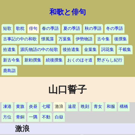
和歌と俳句
短歌
歌枕
俳句
春の季語
夏の季語
秋の季語
冬の季語
古事記の中の和歌
懐風藻
万葉集
伊勢物語
古今集
後撰集
拾遺集
源氏物語の中の短歌
後拾遺集
金葉集
詞花集
千載集
新古今集
新勅撰集
続後撰集
おくのほそ道
野ざらし紀行
鹿島詣
山口誓子
凍港
黄旗
炎昼
七曜
激浪
遠星
晩刻
青女
和服
構橋
方位
青銅
一隅
不動
白嶽
激浪