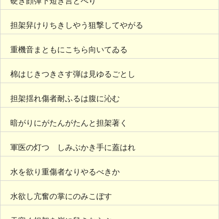
硬き顔弾下短き言とべり
担架舁けりちきしやう狙撃してやがる
重機音まともにこちら向いてゐる
棉はじきつきさす弾は見ゆるごとし
担架揺れ傷者耐ふるは腹に沁む
暗がりにがたんがたんと担架著く
軍医の灯つゝしみぶかき手に蓋はれ
水を欲り重傷者なりやるべきか
水欲し亢奮の掌にのみこぼす