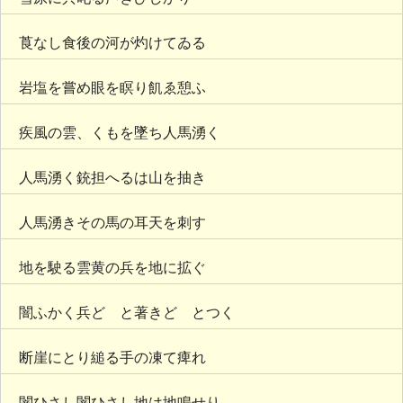
莨なし食後の河が灼けてゐる
岩塩を嘗め眼を瞑り飢ゑ憩ふ
疾風の雲、くもを墜ち人馬湧く
人馬湧く銃担へるは山を抽き
人馬湧きその馬の耳天を刺す
地を駛る雲黄の兵を地に拡ぐ
闇ふかく兵どゞと著きどゞとつく
断崖にとり縋る手の凍て痺れ
闇ひさし闇ひさし地は地鳴せり