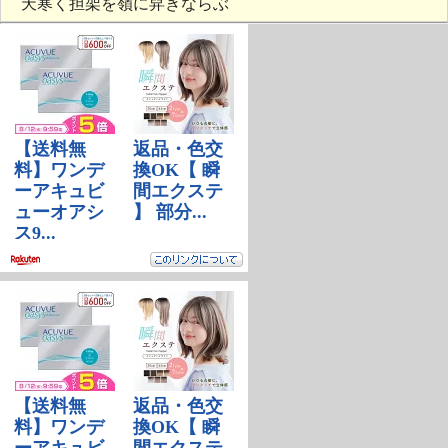
天寒く担架を嶺に舁きならぶ