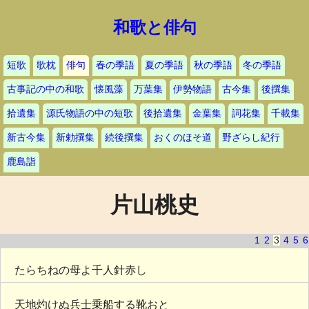
和歌と俳句
短歌
歌枕
俳句
春の季語
夏の季語
秋の季語
冬の季語
古事記の中の和歌
懐風藻
万葉集
伊勢物語
古今集
後撰集
拾遺集
源氏物語の中の短歌
後拾遺集
金葉集
詞花集
千載集
新古今集
新勅撰集
続後撰集
おくのほそ道
野ざらし紀行
鹿島詣
片山桃史
1
2
3
4
5
6
たらちねの母よ千人針赤し
天地灼けぬ兵士乗船する靴おと