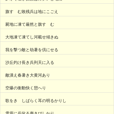
旗すゝむ敗残兵は地にこごえ
屍地に凍て厳然と旗すゝむ
大地凍て凍てし河載せ傾きぬ
我を撃つ敵と劫暑を倶にせる
沙丘灼け長き兵列天に入る
敵潰え春暑き大黄河あり
空爆の衝動快く憩へり
歌をきゝしばらく耳の明るかりし
雪原に兵叱る声きびしかり