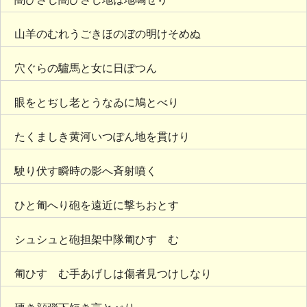
山羊のむれうごきほのぼの明けそめぬ
穴ぐらの驢馬と女に日ぽつん
眼をとぢし老とうなゐに鳩とべり
たくましき黄河いつぽん地を貫けり
駛り伏す瞬時の影へ斉射噴く
ひと匍へり砲を遠近に撃ちおとす
シュシュと砲担架中隊匍ひすゝむ
匍ひすゝむ手あげしは傷者見つけしなり