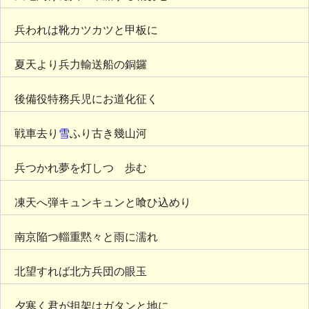
兵われは靴カツカツと甲板に
夏天より兵力輸送船の銅鑼
後備役特務兵児にお道化征く
戦車去り
雪
ふり古き幾山河
兵つかれ夢を灯しつゝ歩む
凍天へ弾キュンキュンと喰ひ込めり
南京陥つ輜重黙々と雨に濡れ
北望すれば北方兵団の眼玉
夕寒く君が担架はガタンと地に