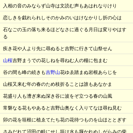
入相の音のみならず山寺は文読む声もあはれなりけり
恋しきを戯れられしそのかみのいはけなかりし折の心は
石なごの玉の落ち来るほどなさに過ぐる月日は変りやはす
る
疾き花や人より先に尋ぬると吉野に行きて山祭せん
山桜
吉野まうでの花しねを尋ねむ人の糧に包まむ
谷の間も峰の続きも
吉野山
花ゆゑ踏まぬ岩根あらじを
山桜又来む年の春のため枝折ることは誰もあなかま
花盛り人も漕ぎ来ぬ深き谷に波をぞ立つる春の山風
常磐なる花もやあると吉野山奥なく入りてなほ尋ね見む
卯の花を垣根に植ゑてたち花の花待つものを山ほととぎす
さみだれて沼田の畦にせし垣は水も堰かれぬしがらみの柴