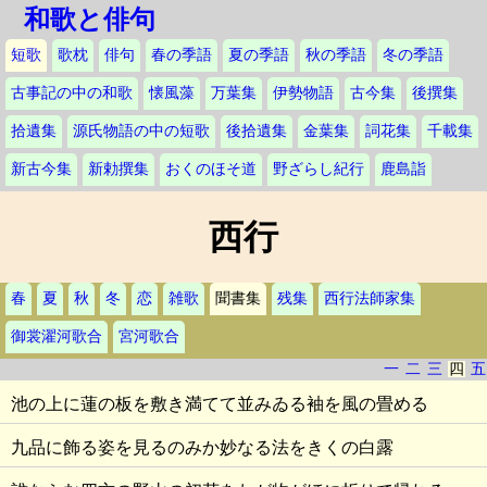
和歌と俳句
短歌
歌枕
俳句
春の季語
夏の季語
秋の季語
冬の季語
古事記の中の和歌
懐風藻
万葉集
伊勢物語
古今集
後撰集
拾遺集
源氏物語の中の短歌
後拾遺集
金葉集
詞花集
千載集
新古今集
新勅撰集
おくのほそ道
野ざらし紀行
鹿島詣
西行
春
夏
秋
冬
恋
雑歌
聞書集
残集
西行法師家集
御裳濯河歌合
宮河歌合
一
二
三
四
五
池の上に蓮の板を敷き満てて並みゐる袖を風の畳める
九品に飾る姿を見るのみか妙なる法をきくの白露