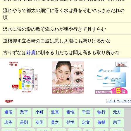
流れやらで都太の細江に巻く水は舟をぞむやふさみだれの
頃
沢水に蛍の影の数ぞ添ふわが魂や行きて具すらむ
逆櫓押す立石崎の白波は悪しき潮にも懸りけるかな
古りずなほ
鈴鹿
に馴るる山だちは聞え高きも取り所かな
遍昭
業平
小町
道真
素性
千里
敏行
元方
忠岑
是則
友則
貫之
躬恒
定文
兼輔
宗于