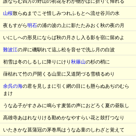
誰ならむ四方の野山の初花をわが物がほに折りて帰れる
山桜
散らぬまでこそ惜しみつれふもとへ流せ谷川の水
夜もすがら
明石
の浦の波の上に影たたみおく秋の夜の月
いにしへの形見にならば秋の月さし入る影を宿に留めよ
難波江
の岸に磯馴れて這ふ松を音せで洗ふ月の白波
初雪は冬のしるしに降りにけり
秋篠山
の杉の梢に
葎枯れて竹の戸開くる山里に又道閉づる雪積るめり
余呉の海
の君を見しまに引く網の目にも懸らぬあぢのむら
まけ
うなゐ子がすさみに鳴らす麦笛の声におどろく夏の昼臥し
高雄寺あはれなりける勤めかなやすらい花と鼓打つなり
いたきかな菖蒲冠の茅巻馬はうなゐ童のしわざと覚えて