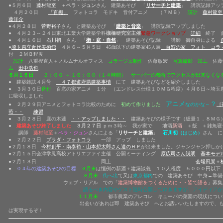
●５月６日
藤村龍至 ＋ベラ・ジュン
さん 建築あそび 「
リサーチと建築
」 講演記録アッ
４月２０日
「百棚」
フォトコラ モドキ 音付アニメ （７ＭＢ）
設計
藤村龍至
藤洋介
●４月２８日
菅野裕子
さん と建築あそび 「
建築と音楽
」 講演記録アップしました
● ４月２３～２４日東北工業大学建築学科
槻橋研究室主催
緊急ワークショップ
詳細
終了 面
● ４月１６日
石川初
さん 「
街・庭・自然
」 建築あそび記録 講師 御自身による
●
埼玉県立近代美術館
４月６～５月５日 45歳以下の建築家45人展
百窓の家 フォト コラ
付 ２ＭＢ程度
設計
八重樫直人＋ノルムナルオフィス
コラージュ制作
佐藤敏宏
写真撮影 加工
佐藤
ム
田中浩也
６月１６日
２：００ ～ １６：００（１４時間） サーバーの都合でアクセスが出来なくな
● 建築雑誌４月号
４７都道府県建築事情
にて 建築あそびなどを紹介しました
● ３月３０日
音付
百窓の家アニメ １分 （エンドレス仕様１０ＭＧ程度）４月６日～埼玉県
に吸収しました
アニメ
？
● ２月２９日アニメとフォトコラ比較のために
初めて作りました
なのかな～
［
苺
・・
練習
● ３月２８日 庭の木蓮
・・アップしました・・
建築あそびの様子です（総量１．８Ｍ
●
建築あそび終了しました
３月２７日
ｐｍ３時～ 我が家で 地酒
新酒
＋飯 ＋雑魚寝つ
講師
藤村龍至
＋
ベラ・ジュン
さんによる「
リサーチと建築
」
石川初
（はじめ）
さん に
● ２月２２日
プラダ・フォトコラ
一部 アップ しました
●２月１８日
今村創平・南泰裕・山本想太郎さん達のＨＰ
が出来ました。ジャンジャン押しか
●２月１５日会津学鳳高校アトリエファイ主催 公開ミーティング
原広司さん説明
基本モデ
●２月１３日 同上
会場風景＋
●
０４年の建築あそびの目標
３月末
は恒例の新酒＋建築談義 １０人程度 ５０００円以
８月末
街へ出
て又は
東京都内
での 建築あそび 中身→準
ウェブ・リアル での「
建築博物館をつくるために・・皆で語る
」募集
語るべき内容やゲスト随時公開してゆきますが、アイディアが
１１月末
都市農業のアレコレ キューバの菜園の現状につ
出会いがあれば即 建築あそび へとお誘いいたしますので、もちろん ド
は実現するぞ！