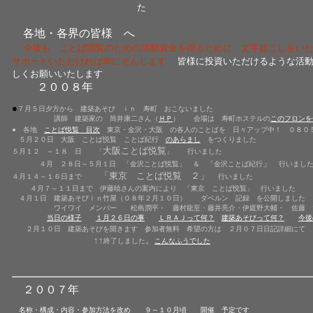
た
各地・各界の皆様 へ
今後も ことば閲覧のための活動資金を得るために 文字起こしをい
サポートいただければ幸にぞんじます
皆様に投資いただけるような活
しくお願いいたします
２００８年
●
７月５日夕方から 建築あそび ｉｎ 寿町 おこないました
講師 建築家の 筒井康二さん（
ＨＰ
） 会場は 寿町ホステルの
このフロンを
● 各地
ことば悦覧 目次
東京・金沢・大阪 の各人のことばを 日々アップ中！ ０８０
５月２０日 大阪 ことば悦覧 ことば紀行
のあらまし
をつくりました
大阪ことば悦覧
５月１２ ～１８ 日 「
」 行いました
」
４月 ２８日～５月１日 「金沢ことば悦覧」 ＆ 「金沢ことば紀行
行いまし
「東京 ことば悦覧 ２」
４月１４～１６日まで
行いました
４月７～１１日まで 伊藤暁さんの案内により 「東京 ことば悦覧」 行いました
４月１日 建築あそびｉｎ竹屋（０８年２月１０日） ダベルン 記録 を公開しました
ワイワイ メンバー 松島潤平・ 藤村龍至・藤井亮介・伊庭野大輔・ 佐藤 
当日の様子
１月２６日の事
ＬＲＡＪって何？
建築あそびって何？
今後
２月１０日 建築あそびを開きます 参加者無料 希望の方は ２月０７日日記詳細にて
↑↑
。
終了しました
こんなふうでした
２００７年
名称・構成・内容・参加方法を改め ９～１０月頃 開催 予定です