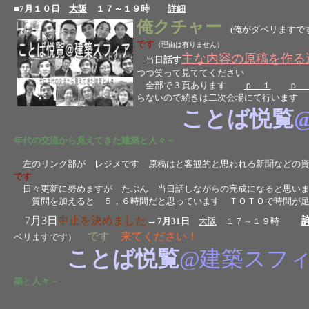
■
7月１０日
大阪
１７～１９時
詳細
俺クチャー
(俺がダベリますで
です
（理由は有りません）
主な内容の原稿を作る
当日
話す
つつ笑って見ててください
全部で３頁あります
ｐ １
ｐ 
らないので続きは二次会場にて行います
ことば悦覧
年代の交流から見えてきた建築と人々～
左のリンク部が レジメです 原稿はと客観的と思われる新聞などの
です
日々更新に努めますが たぶん 当日話しながらの完成になると思い
質問を加えると ５，６時間だと思っています ＴＯＴＯで時間が足
7月3日
中止を決めました
→
7月31日
大阪
１７～１９時
です
来てください！
ベリますです）
ことば悦覧
@建築スフ
築
と
人々
～