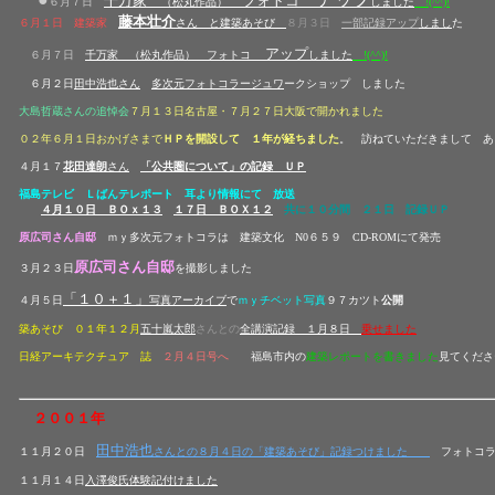
千万家
フォトコ
６月７日
（松丸作品）
しました
!(^^)!
藤本壮介
６月１日 建築家
さん と建築あそび
８月３日
一部記録アップ
しまし
た
アップ
６月７日
千万家
（松丸作品）
フォトコ
しました
!(^^)!
６月２日
田中浩也さん
多次元フォトコラージュ
ワ
ークショップ しました
大島哲蔵さんの追悼会
７月１３日名古屋・７月２７日大阪で開かれました
０２年６月１日おかげさまで
ＨＰを開設して １年が経ちました
。 訪ねていただきまして あ
４月１７
花田達朗
さん
「公共圏について」
の記録 ＵＰ
福島テレビ Ｌばんテレポート 耳より情報にて 放送
４月１０日
ＢＯｘ１３
１７日 ＢＯＸ１２
共に１０分間 ２１日 記録ＵＰ
原広司さん自邸
ｍｙ多次元フォトコラは
建築文化 N0６５９ CD-ROMにて発売
原広司さん自邸
３月２３日
を撮影しました
「１０＋１」
４月５日
写真アーカイブ
で
ｍｙチベット写真
９７カツト
公開
築あそび ０１年１２月
五十嵐太郎
さんとの
全
講演記録
１月８日
乗せました
日経アーキテクチュア 誌
２月４日号へ
福島市内の
建築レポートを書きました
見てくださ
２００１年
田中浩也
１１月２０日
さんとの８月４日の「建築あそび」記録つけました
フォトコラ
１１月１４日
入澤俊氏体験記付けました