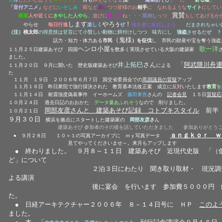
「音付アニメ」
などに
いそしみ
暇など
潰し
つつ皆様のお
相手
に なれるような
サイト
にしてい
賞賛
暇菜
人や近くに
きやした人やら
、遊びに
酔って
ね・・・
罵倒
しっつ
もしてあげるか
します
やろ
！
やらせ
デモ
毎日行進
楽しく
う
ぜ
強き者に反抗しよう
だまされちゃい
（注）
桃太郎
の得意技は甘言にて小賢しい動物に餌付けしつつ 味方にし
強盗
させるだぜ ？
（鬼様
話力・知力・体力ある
市民
）を征伐
し
市民の財産や宝を奪う強盗
ヘンロ小屋
歌一洋
１１月２５日
建築あそび 四国
を数多く実現させている大阪の建築家
ました。
井上拓巳
さん
「
阿武隈川舟
１１月２０日
９月に開いた 歴史版建築あそび
による
た
１１月 １９日 ２００６年６月７日 国交省委員会での
馬淵議員の質疑
アップ
１１月１６日 昨日衆院で強行採決された 教育基本法改正案 成立に
反対
いたします
教育
を
１１月１４日 耐震強度偽装事件 イーホームズ
藤田東吾
さんの
記者会見
１５日
質疑応
１０月２４日
過去日記のおおかた
データ量あふれそう
なので 削りました。
岡部友彦さんと 建築あそび記録 コトブキスタイル
前半 
１０月２１日
９月３０日
横浜を拠点にスタートした建築家の
岡部友彦
さ
ん
建築あそび 参加者のその後を話していただきました 参加ありがとう
ａｎｇｋｏｒ ｗ
● ９月２８日 １０＋１の写真アーカイブに ｍｙ写真データ
見てやってくださいませ～。来月もアップします
● 終わりました。 ９月８～１１日 建築あそび 近現代史版 「（
ど」について
２泊３日にわたり 聞き取り取材・ 現況調査 ８日
よる講演
後に宴会 を行います 参加費５０００円 飯＋酒
た。
● 日経アーキテクチャー２００６年 ８－１４日号に ＨＰ
このよ
ました。