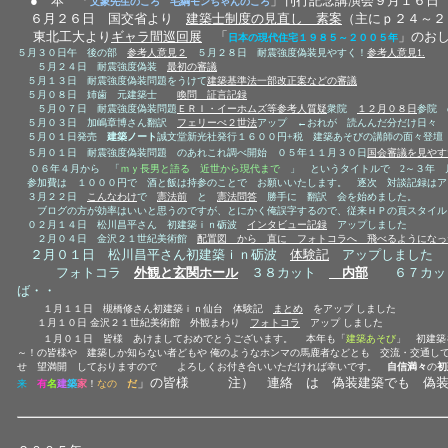
● 本 「
」刊行記念講演会９月１６日
文象先生のころ 毛綱モンちゃんのころ
６月２６日 国交省より
建築士制度の見直し 素案
（主にｐ２４～２
東北工大より
ギャラ間巡回展
「
」のお
日本の現代住宅１９８５～２００５年
５
月３０日午 後の部
参考人意見２
５月２８日 耐震強度偽装見やすく！
参考人意見1
.
５月２４日 耐震強度偽装
最初の審議
５月１３日 耐震強度偽装問題をうけて
建築基準法一部改正案などの審議
５月０８日 姉歯 元建築士
喚問 証言記録
５月０７日 耐震強度偽装問題
ＥＲＩ・イーホムズ等参考人質疑
衆院
１２月０８日
参院
５月０３日 加嶋章博さん翻訳
フェリーぺ２世法
アップ ←おれが 読んんだ分だけ日々 
５月０１日発売
建築ノート
誠文堂新光社発行１６００円+税 建築あそびの講師の面々登壇
５月０１日 耐震強度偽装問題 のあれこれ調べ開始 ０５年１１月３０日
国会審議を見やす
０６年４月から 「
ｍｙ長男と語る 近世から現代まで
」 というタイトルで 2～３年 
参加費は １０００円で 酒と飯は持参のことで お願いいたします。 逐次 対談記録はア
３月２２日
こんなわけ
で
憲法前
と
憲法問答
勝手に 翻訳 会を始めました。
ブログの方が効率はいいと思うのですが、とにかく俺誤字するので、従来ＨＰの頁スタイル
０２月１４日 松川昌平さん 初建築ｉｎ砺波
インタビュー記録
アップしました
２月０４日 金沢２１世紀美術館
配置図 から 直に フォトコラへ 飛べるようになっ
２月０１日 松川昌平さん初建築ｉｎ砺波
体験記
アップしました
フォトコラ
外観と玄関ホール
３８カット
内部
６７カット
ば・・
１月１１日 槻橋修さん初建築ｉｎ仙台 体験記
まとめ
をアップ しました
１月１０日 金沢２１世紀美術館 外観まわり
フォトコラ
アップ しました
１月０１日 皆様 あけましておめでとうございます。
本年も「
建築あそび
」 初建築
～！の皆様や 建築しか知らない者どもや 俺のようなホンマの馬鹿者などとも 交流・交通し
せ 望満開 しておりますので よろしくお付き合いいただければ幸いです。
自信満々
の
初
」の皆様 注） 連絡 は 偽装建築でも 偽装
来
有
名
建
築
家
！
なの
だ