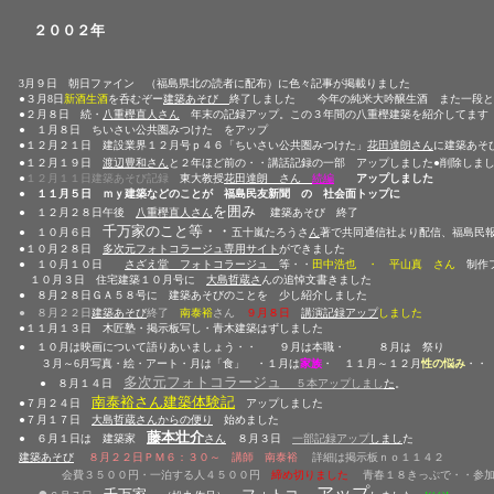
２００２年
3月９日 朝日ファイン
（福島県北の読者に配布）
に色々記事が掲載りました
●３月8日
新酒生酒
を呑むぞー
建築あそび
終了しました 今年の純米大吟醸生酒 また一段と
●２月８日 続・
八重樫直人さん
年末の記録アップ
。この３年間の八重樫建築を紹介してます
● １月８日 ちいさい公共圏みつけた をアップ
●
１２月２１日
建設業界１２月号ｐ４６
「ちいさい公共圏みつけた」
花田達朗さん
に建築あそ
●１２月１９日
渡辺豊和さん
と２年ほど前の
・・講話記録
の一部 アップしました
●削除しま
●
１２月１１日建築あそび記録
東大教授
花田達朗
さん
続編
アップしました
● １１月５日 ｍｙ建築などのことが 福島民友新聞 の 社会面トップに
を囲み
● １２月２８日午後
八重樫直人さん
建築あそび 終了
千万家のこと等・・
● １０月６日
五十嵐たろうさ
ん
著で共同通信社より配信、
福島民
●１０月２８日
多次元フォトコラージュ専用サイト
ができました
●
１０月１０日
さざえ堂 フォトコラージュ
等・・
田中浩也 ・ 平山真 さん
制作
１０月３日 住宅建築１０月号に
大島哲蔵さ
んの追悼文書きました
● ８月２８日ＧＡ５８号に 建築あそびのことを 少し紹介しました
● ８月２２日
建築あそび
終了
南泰裕
さん
９月８日
講演記録アップ
しました
●１１月１３日 木匠塾・掲示板写し・青木建築はずしました
● １０月は映画について語りあいましょう・・ ９月は本職・ ８月は 
３月～6月写真・絵・アート・月は「食」 ・１月は
家族
・ １１月～１２月
性の悩み
・・
多次元フォトコラージュ
● ８月１４日
５本アップしまし
た
。
南泰裕さん建築体験記
●７月２４日
アップしました
●７月１７日
大島哲蔵さんからの便り
始めました
藤本壮介
● ６月１日は 建築家
さん
８月３日
一部記録アップ
しまし
た
建築あそび
８月２２日ＰＭ６：３０～ 講師 南泰裕
詳細は掲示板ｎｏ１１４２
会費３５００円・一泊する人４５００円
締め切りました
青春１８きっぷで・・参
●
アップ