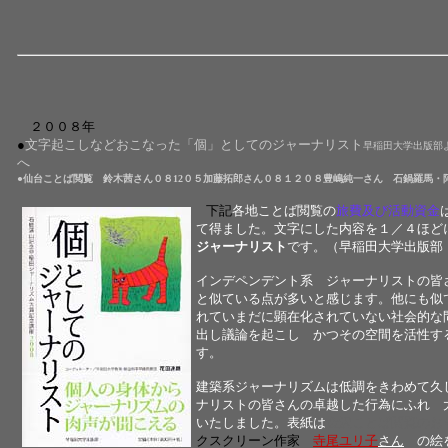
２００８年
●
文字起こしなどおこなった「個」としてのジャーナリスト
早稲田大学出版部
へ
●仙台ことば閲覧
鈴木茜さん０８12０５
加藤拓郎
さん０８１２０８
豊嶋純一さん 石鍋羅馬
下記
各地ことば閲覧の
旅費及び活動資金
て得ました。文字にした内容を１／４ほ
ジャーナリスト
です。（早稲田大学出版
インデペンデント系 ジャーナリストの皆
と似ている点が多いと感じます。他にも似
れていまだに顕在化されていない社会的な
出し議論を起こし かつその空間を活性す
す。
建築系ジャーナリズムは低調をきわめて久
ナリストの皆さんの卓越した行為にふれ 
いたしました。表紙は
金沢ことば閲覧のお
クスクリーン作家
寺尾ユリ子
さん
の絵