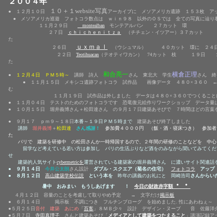
２００４年
１０＋１website写真
● １２月１０日
アーカイブに メソアメリカ遺跡 １５３枚 
● メソアメリカ巡遊 フォトコラ数点は
ｗｉｎ９８ 以外のＯＳ
では 全ての写真に辿り
１１月２９日
montealban
モンテアルバン ２７カット 環
２７日
ｃｈｉｃｈｅｎｉｔｚａ
（チチェン・イツアー）３７カッ
た
ｕｘｍａｌ
２６日
（ウシュマル） ４０カット 環に
２４
２２日
Teotihuacan
（テオティワカン） 74カット 枝 １９日
た
和合亮一
横倉正理
●
１２月４日 ＰＭ５時～
講師 詩人
さん 東北大 学生
さん 
● １１月１５日 メキシコ遺跡フォトコラ 試作品 画像データ
４８０×３６０ 
む
１１月１９日 試作品は外しました データは４８０×３６０でつくることにしま
● １１月０４日 テストのためのフォトコラです 恐竜復元絵作りワークショップ データ
● １０月１５日 堀井義博さん＋松田達さん の９月１７日建築あそびで ７時間ほどの言
● ９月１７ ｐｍ９～１８日
本番～１９日ＰＭ５時まで
建築あそび終了しました
講師
堀井義博
＋
松田達
さん感謝！
参加費４０００円 （飯・酒・寝床つき） 参加
た
パリで 建築を研修中 の松田さんか一時帰国するので、２年間の研修のことなどを 中
留学など考えている若い方は参加し パリの生活ぶりなど酒をのみながら聞いてみてく
せ
建築的人気サイト
cybermetric
を
運営されている建築家の堀井義博さん に濃いサイト関連話
● ９月１４日
今井公太朗
さん設計
ダブル・スクエア（菊名の住宅）
フォトコラ
アップ 
● ８月１２日
高山建築学校伝説
という本を
昨年の講義のお礼にと 岡崎浩司
さんからい
・・
暑中 おみまい もうしあげます ！
今日の財政赤字額
４月１２日 容量のことを考慮して取りやめ予定 → 文字だけ
掲示板
● ６月１４日 掲示板 不調につき フルチンブローグ を始めました. 性にあわねぇ～
●５月２５日
音付 建築 あにめ
「
百客
」８ＭＢ少々 設計 デザイン・ヌーブ 音 佐藤洋
●５月７日
寺田真理子
さんと建築あそび「
メディアとして建築をつたえること
」
講演記録ア