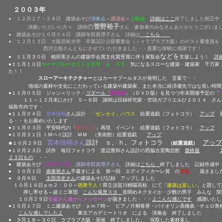
２００３年
● １２月２７～２８日 建築あそび
演奏会
＋
講演会
＋
上映会
詳細はここ
終了しました校正中
の
菅野裕子
演奏いただいた方々 講師
さん 参加者のみなさんありがとうございま
● 建築あそび１０月０４日 講師寺田真理子さん 詳細は
こちら
● １２月１３日 大阪芸術大学 卒業設計公開審査会（ｉｎラブラブ大阪）のゲスト審査員を
西沢立衛さんともにさせていただきました・・貴重な体験に感謝です！
などを
●
１１月３０日
植田実さんの
建築学会賞
文化賞受賞
に伴う
展覧会
支援しよう！
詳
●
１１月１０日
カーサブルータス１２月号 ｐ ５５
気になるスローな建築・建築家 千万家 
た！！
スローアーキテクチャー
とはカーサブールタスが発明した 言葉で・・
地域の素材や文化にこだわっている建築や建築家、また本当に経済優先ではな長い時間を
●１１月０５日 ジャン＝リック・
ゴダール
「
映画史
」（ＤＶＤ版）を見つつ年末開催予定の「
１１～１２月末にかけ ５～６回 講師は目録研究家・空頭ガブリエルひ２０１４ さん
福島市内です・
●１１月０４日
宮本佳明
さん設計
「ゼンカイ」ハウス
絵重遊戯（フォトコラ）
アップ
透
る・・をお薦めいたします
●１１月０３日 平安時代の「
鉄づくり
」再現 イベント 絵重遊戯（フォトコラ）
アップ
●１０月３１日 ＩＭペイ設計 ＭＭ （美術館）絵重遊戯
アップ
●
宮本佳明さん
設計 ｓ。ｈ。フォトコラ
アップ
１０月２９日
（絵重遊戯）
●１０月２３日 試作 毎日フォトコラ 渡辺豊和さん設計の西脇古窯陶芸館
最終版
２３日
もの
・・
● 建築あそび
１０月０４日
講師寺田真理子さん
詳細は
こちら
終了しました 記録作成中
● １０月１日
南泰裕さん
手書きによる 第一回 エディフィカーレ賞 の
賞状
届きまし
● ９月９日
太田浩史さん
の建築あそび記録 アップしました
１０月１６日ｐｍ２：００～
聴衆千人！
県立須賀川桐陽高校 にて「
建築は楽しい
」と題して
押し寄せる～超ミニ軍団
こんな風景スヨ
首閉めネクタイか・少数の男子 みんな 聞
１０月２９日
生徒さん達からメッセージ
が届きました・・・
よこんな感じです
感謝いたし
●１０月１７日 ミニ建築あそび ｐｍ７時～ ピアノ片桐春香・バイオリン高橋眞・チェロ青
こんな感しでしたよ
東京アカデミートリオ による 演奏会 終了しました
● ９月１８～３０日 ラブラブ大阪・居候 終了しました。 採取した素材多し