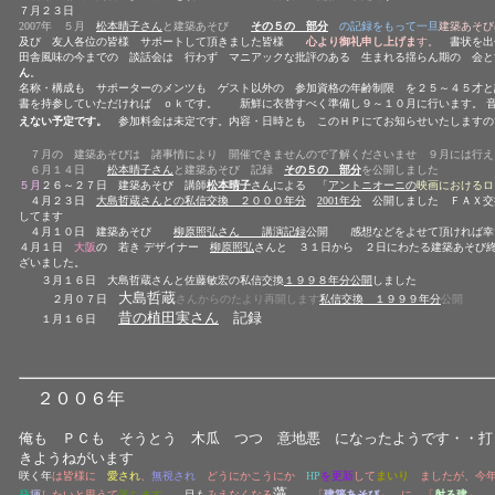
７月２３日
2007年 ５月
松本晴子さん
と建築あそび
その５の 部分
の記録をもって一旦
建築あそび
及び 友人各位の皆様 サポートして頂きました皆様
心より御礼申し上げま
す。
書状を出
田舎風味の今までの 談話会は 行わず マニアックな批評のある 生まれる揺らん期の 会と
ん
。
名称・構成も サポーターのメンツも ゲスト以外の 参加資格の年齢制限 を２５～４５才と
書を持参していただければ ｏｋです。 新鮮に衣替すべく準備し
９～１０月に行います。
えない予定です。
参加料金は未定です。内容・日時とも このＨＰにてお知らせいたします
７月の 建築あそびは 諸事情により 開催できませんので了解くださいませ ９月には行え
６月１４日
松本晴子さん
と建築あそび 記録
その５の 部分
を公開しました
５月
２６～２７日 建築あそび 講師
松本晴子
さん
による 「
アントニオーニ
の
映画におけるロ
４月２３日
大島哲蔵さんとの私信交換 ２０００年分
2001年分
公開しました ＦＡＸ交
してます
４月１０日
建築あそび
柳原照弘さん 講演記録
公開 感想などをよせて頂ければ幸
４月１日
大阪
の
若き デザイナー
柳原照弘
さんと ３１日から ２日にわたる建築あそび
ざいました。
３月１６日 大島哲蔵さんと佐藤敏宏の私信交換
１９９８年分公開
しました
大島哲蔵
２月０７日
さんからのたより再開します
私信交換 １９９９年分
公開
昔の植田実さん
記録
１月１６日
２００６年
俺も ＰＣも そうとう 木瓜 つつ 意地悪 になったようです・・打
きようねがいます
咲く年
は皆様に
愛され
、
無視され
どうにかこうにか
HP
を更新
して
まいり
ましたが、今
藻
発
揮
したいと思うて
落ちます
。
目も
みえなくなる
「
建築あそび
」 に 「
射る建
」 