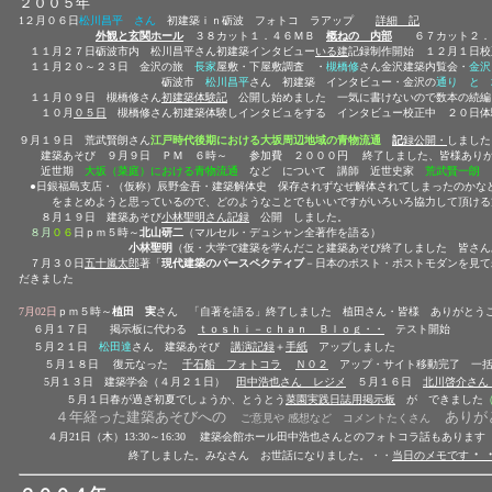
２００５年
1２月０６日
松川昌平 さん
初建築ｉｎ砺波 フォトコ ラアップ
詳細 記
外観と玄関ホール
３８カット１．４６ＭＢ
概ねの 内部
６７カット２．
１１月２７日砺波市内 松川昌平さん初建築インタビュー
いる建
記録制作開始 １２月１日
１１月２０～２３日 金沢の旅
長家
屋敷・下屋敷調査 ・
槻橋修
さん金沢建築内覧会・
金沢
砺波市
松川昌平
さん 初建築 インタビュー・金沢の
通り と 
１１月０９日 槻橋修さん
初建築体験記
公開し始めました 一気に書けないので数本の続編
１０月
０５日
槻橋修さん初建築体験しインタビュをする インタビュー校正中 ２０日体
９
月１９日
荒武賢朗
さん
江戸時代後期における大坂周辺地域の青物流通
記
録公開
・
しました
建築あそび ９月９日 ＰＭ ６時～ 参加費 ２０００円 終了しました、皆様あり
近世期
大坂（菜庭）における青物流通
など について 講師 近世史家
荒武賢一朗
●日銀福島支店・（仮称）辰野金吾・建築解体史 保存されずなぜ解体されてしまったのかな
をまとめようと思っているので、どのようなことでもいいですがいろいろ協力して頂け
８月１９日 建築あそび
小林聖明さん記録
公開 しました。
８月
０６
日ｐｍ５時～
北山研二
（マルセル・デュシャン全著作を語る）
小林聖明
（仮・大学で建築を学んだこと建築あそび終了しました 皆さん
７月３０日
五十嵐太郎
著「
現代建築のパースペクティブ
－
日本のポスト・ポストモダンを見て
だきました
7月02日
ｐｍ５時～
植田 実
さん 「自著を語る」終了しました 植田さん・皆様 ありがとう
６月１７日 掲示板に代わる
ｔｏｓｈｉ－ｃｈａｎ Ｂｌｏｇ
・・
テスト開始
５月２１日
松田達
さん 建築あそび
講演記録
＋
手紙
アップしました
５月１８日
復元なった
千石船 フォトコラ
Ｎ０２
アップ・サイト移動完了 一括
5月１３日 建築学会（４月２１日）
田中浩也さん レジメ
５月１６日
北川啓介さん
５月１日春が過ぎ初夏でしょうか、とうとう
菜園実践日誌用掲示板
が できました
４年経った建築あそびへの
ありが
ご意見や 感想など コメントたくさん
４
月21日（木）13:30～16:30 建築会館ホール
田中浩也さんとのフォトコラ話もありま
・
終了しました。みなさん お世話になりました。・・
当日のメモです