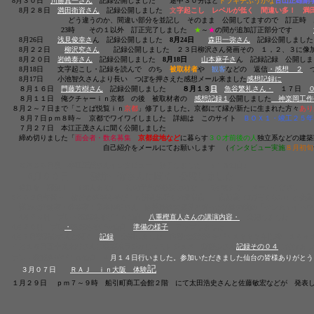
8月３０日
川勝真一さん
記録公開しました 途中３０分ほど
トラキチふうかな
古山正雄副
8月２８日
満田衛資さん
記録公開しました
文
字起こし レベルが低く 間違い多！ 満
どう違うのか、間違い部分を並記し そのまま 公開してますので 訂正時 お
23時 その１以外 訂正完了しました
★
～
★
の間が追加訂正部分です
8月26日
浅見俊幸さ
ん 記録公開しました
8月24日
森田一弥さん
記録公開しました
8月２２日
柳沢究さん
記録公開しました ２３日柳沢さん発画その １，２、３に像
8月２０日
岩崎泰さん
記録公開しました
8月18日
山本麻子さ
ん 記録記録 公開しま
8月18日 文字起こし・記録を読んで のち
被取材者
や
観客
などの 返信
・感想 ２
つ
8月17日 小池智久さんより長い つぼを押さえた感想メール来ました
感想記録に
８月１６日
門藤芳樹さん
記録公開しました
８月１３
日
魚谷繁礼さん・
１７日
８月１１日 俺クチャーｉｎ京都 の後 被取材者の
感想記録１
公開しました
神楽岡工作
８月２～７日まで「ことば悦覧ｉｎ
京都
」修了しました。京都にて縁が新たに生まれた方々
あり
８月７日ｐｍ８時～ 京都でワイワイしました 詳細は このサイト
ＢＯＸ１・竣工２５年
７月２７日 本江正茂さんに聞く公開しました
締め切りました「
面会者・数名募集
京都盆地など
に暮らす
３０才前後の人
独立系などの建
自己紹介をメールにてお願いします （
インタビュー実施
８月初旬
６月３０日夜
本江正茂
さんインタビュー 修了しました （ｉｎ仙台）
6月０３日
櫻井一弥さんに聞く
公開しました
参加者 募集！ （20人まで） 宿の予約が必要なので 5月末まで メールください 
8月０２日
午後～ 桃付き建築あそびｉｎ福島駅近くの温泉宿 宿泊費（1万円ぐらい）と会
講師は活動家・建築家：宮本佳明さん 阪神淡路大震災と闘った活動の軌跡「ゼンカ」イハウ
4月２９日 プレ・建築あそびｉｎ仙台
八重樫直人さんの講演内容
・
公開しました
4月２０日 プレ
・
建築あそびin仙台
準備の様子
アップしました
4月７日
齋藤歩
さんに聞く
記録
公開しました 内容は建築あそび・１９９５年以降 １０＋
４月１６日五十嵐太郎さんに建築系ラジオにつてレジュメ 齋藤歩さん
記録その０４
に付けまし
プレ・建築あそびｉｎ仙台 ４
月１４日行いました。参加いただきました仙台の皆様ありがとう
記
３月０７日
ＲＡＪ ｉｎ大阪 体験
１月２９日
ｐｍ７～９時 船引町商工会館２階 にて太田浩史さんと佐藤敏宏などが 発表