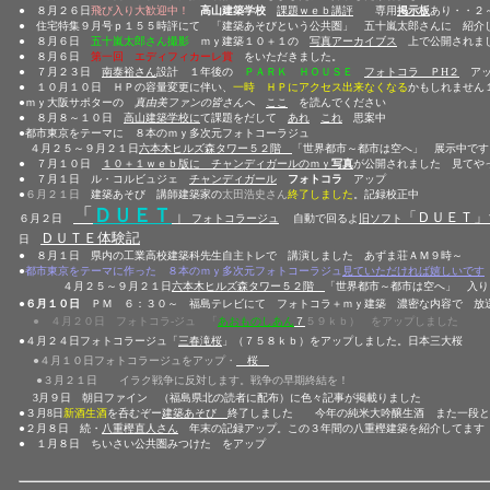
● ８月２６日
飛び入り大歓迎中！
高山建築学校
課題ｗｅｂ講評
専用
掲示板
あり・・２
● 住宅特集９月号ｐ１５５時評にて 「建築あそびという公共圏」 五十嵐太郎さんに 紹介
● ８月６日
五十嵐太郎さん撮影
ｍｙ建築１０＋１の
写真アーカイブス
上で公開されま
● ８月６日
第一回 エディフィカーレ賞
をいただきました。
● ７月２３日
南泰裕さん
設計 １年後の
ＰＡＲＫ ＨＯＵＳＥ
フォトコラ ＰH２
アッ
● １０月１０日 ＨＰの容量変更に伴い、
一時 ＨＰにアクセス出来なくなる
かもしれません
●ｍｙ大阪サポターの
真由美ファンの皆さんへ
ここ
を
読
んでください
● ８月８～１０日
高山建築学校
に
て課題
をだして
あれ
これ
思案中
●都市東京をテーマに ８本のｍｙ多次元フォトコーラジュ
４月２５～９月２１日
六本木ヒルズ森タワー５２階
「世界都市～都市は空へ」 展示中です
●
７月１０日
１０＋１ｗｅｂ版に チャンディガールのｍｙ
写真
が公開されました 見てや
● ７月１日 ル・コルビュジェ
チャンディガール
フォトコラ
アップ
●
６月２１日
建築あそび 講師建築家の
太田浩史さん
終了しました
。記録校正中
「
ＤＵＥＴ
」
「ＤＵＥＴ」
６月２日
フォトコラージュ
自動で回るよ
旧ソフト
ＤＵＴＥ体験記
日
● ８月１日 県内の工業高校建築科先生自主トレで 講演しました あずま荘ＡＭ９時～
●
都市東京をテーマに作った ８本のｍｙ多次元フォトコーラジュ
見ていただければ嬉しいです
４月２５～９月２１日
六本木ヒルズ森タワー５２階
「
世界都市～都市は空へ」 入り
●
６月１０日
ＰＭ ６：３０～
福島テレビ
にて
フォトコラ＋ｍｙ建築
濃密な内容で 放
● ４月２０日 フォトコラ-ジュ 「
あおものしあん
７
５９ｋｂ） をアップしました
●
４月２４日フォトコラージ
ュ「
三春滝桜
」
（７５８ｋｂ）をアップしました。
日本三大桜
●
４月１０日
フォトコラージュ
をアップ・
桜
●３月２１日 イラク戦争に反対します。戦争の早期終結を！
3月９日 朝日ファイン
（福島県北の読者に配布）
に色々記事が掲載りました
●３月8日
新酒生酒
を呑むぞー
建築あそび
終了しました 今年の純米大吟醸生酒 また一段と
●２月８日 続・
八重樫直人さん
年末の記録アップ
。この３年間の八重樫建築を紹介してます
● １月８日 ちいさい公共圏みつけた をアップ