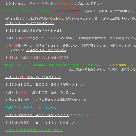
１０月いっぱい、
テーマ付き開示板は
建築家青木淳
さんについてでした
1０月１３日午後１時～５時まで
ＢＯＸ１４の見学会
無事終了・参加頂いた方に感謝いたし
9月１６日
１０ＫＢ以下の写真が投稿出来る掲示板
が出来ました。田中浩也さん感謝。皆さん投
９月１６日までの掲示板書き込みへ
８月１６日福島の
地酒紹介ページ
付きまし
８月１０日
掲示板
できました。１０日日記経緯あり。 田中浩也先生作です。ドンド書き込んで
８月４日
田中浩也先生講演終了しました
建築あそび・空間認識やデジタル 空間などのお話
。
記録作成中
急ぎ感想は４・８日の日記へ
８月３日 福島の桃は８月の１月が食べ時です
!(^^)! 出ました・・住宅建築７月号に特集されてます。こうて見てね
ｂｏｘ１１表紙でした
住んで頂いてる方やその地・写真家・編集者の方々
７月９日
桃
大きくなってきましたよ
６月２０日ＢＯＸ１・ＢＯＸ３・ＢＯＸ４
記事付きました
７月７日
槻橋修氏
建築あそび
記録
つけました
６月２１日８４年ごろの
信夫野ＢＯＸ１掲載
記事つけました
６月１６日千万家リポートつけました
６月１４日勅使河原三郎さんのｐ
ｍｙｂｏｏｋ
のｐ付けました
６月９日佐藤敏宏
ｉｎ ｍｅｄｉａ
付きました
６月８日山中新太郎さんの記録付けました