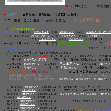
■
松岡聡さん 浅野翔さん
■
１６時～
ｉｎ川勝家・参加自由・要連絡岡田先生へ
じゅっくりの会
１２日主催：
ことば悦覧ｉｎ京都・忘年会＝
(
ことば悦覧ｉｎ神奈川）
社会人編
１１月１９日
松野由夏さん
１６日
本間義章さん
１４日
丸山美紀・新田有平さ
学生編
１１月０８日
坂本友里恵さん
０７日
長谷川明さん
０６日
村上敬祐さん
０５日
小金丸信光さん
０４日
杉山聖昇さん
記録公開しました
●
まで
神奈川大学
（講義室７４４）
で
レク
１０月
２９日
ＡＭ
１０：４５～１２時
「
地域で建築やその周辺のことを考えるということはどういうことなのか
」１０月２９～１１月
した。
インタビュー応じていだだきありがとうござました
ことば悦覧ｉｎ京都
2巡目・雑談編
すべて公開しおえました 読者のみなさま 関係者の
１０月２４日
山崎泰寛さん後半部
２時間３０分 記録後半公開しました 前半記録と合
岡田栄造さん
１０月２０日
満田衛資さん
１０月１６
１０月１１日
森田一弥さ
10月０３日
岩崎泰さ
ん
１０月０１日
門藤芳樹さん
9月28日
魚谷繁礼さ
１８～２０
デザイン・イースト
参加 してね！
（サイトへ
）
9月
日
入場料 １０００
大阪市北区中之島5丁目（堂島川左岸）
２０日 １３～１５時 司会で
実行委員は 大阪ことば悦覧の面々です
柳原照弘さん
家成俊勝さん
原田祐馬さ
9月１６日
松島潤平さん
記録公開しました 2時間ほどの 長い内容です が
９月１２日
太田浩史さん
記録公開しました 都市化著しい 池袋西口広場 で３０分ぶ
9月１０日
小林聖明さん
記録公開しました
２００５年の小林聖明さん記録を 合わせ見
9月０8日
牧野研造さん
記録公開しました
9月０６日
山崎泰寛さん
記録公開しました
（注）
〆忘れ 1時間４５分 長いです
9月０３日
榊原充大さん
記録公開しました
9月０１日
岡田栄造さん
記
録公開しました