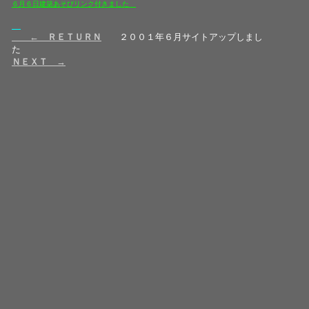
６月６日建築あそびリンク付きました
← ＲＥＴＵＲＮ
２００１年６月サイトアップしまし
ＮＥＸＴ →