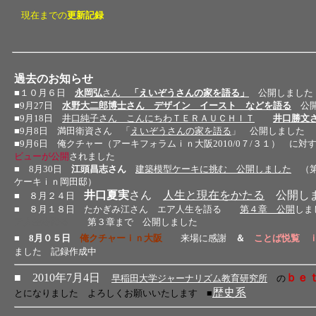
現在までの
更新記録
過去のお知らせ
■
１０月６日
永岡弘
さん
「えいぞうさんの家を語る」
公開しました
■
9月27日
水野大二郎博士さん デザイン イースト などを語る
公
■
9月18日
井口純
子さん こんにちわＴＥＲＡＵＣＨＩＴ
井口勝
文
■
9月8日 満田衛資さん 「
えいぞうさんの家を語る
」 公開しました
■
9月6日 俺クチャー（アーキフォラムｉｎ大阪2010/0７/３１） に
ビューが公開
されました
■
8月30日
江頭昌志さん
建築模型ケーキに挑む 公開しました
（第
ケーキｉｎ岡田邸）
井口夏実
さん
人生と現在をかたる
公開し
■
８月２４日
■ ８月１８日 たかぎみ江さん エア人生を語る
第４章 公開
しま
ア人生を語る
第３章まで 公開しました
■ 8月０５日
俺クチャーｉｎ大阪
来場に感謝
＆
ことば悦覧 
ました
記録作成中
■ 2010年7月4日
ｂｅ
早稲田大学ジャーナリズム教育研究所
の
歴史系
とになりました よろしくお願いいたします ■