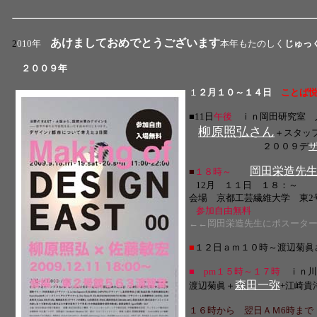
あけましておめでとうございます
2
010年
本年もたのしく
じゅっ
２００９年
１
２
月１０～１４日
ことば
■11日
午後
ｉｎ岡田研究室 
柳原照弘さん
＋スタッ
２００９デ
岡田栄造先
■
１８時～
12月 １１日 １８：～
会場 京都工芸繊維大学 東2
参加自由無料
←←岡田栄造先生にポスータ
■
１２日
ａｍ１０時～渡辺菊眞
■ pm１５時～１７時
ｉｎ川
森田一弥
渡辺菊眞＋
+江崎
１６時から 翌日ＡＭ6時まで