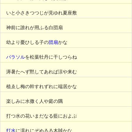
いと小さきつつじが見ゆれ夏座敷
神前に誰れが用ふる白団扇
幼より憂ひしる子の
団扇
かな
パラソル
を松葉牡丹に干しつらね
溽暑たへず黙してあれば涼や来む
植ゑし梅の幹すれずれに端居かな
楽しみに水撒く人や庭の隅
打つ水の花いまだなる藍におよぶ
打水
に濡れにぞぬるる木賊かな