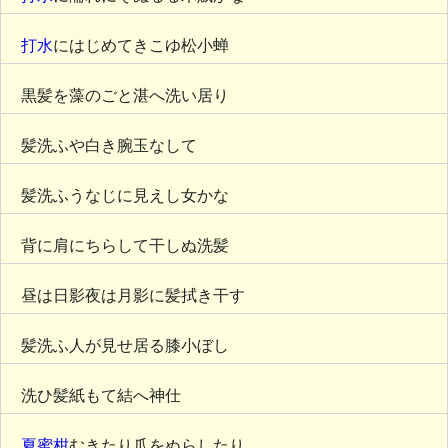
打水
にはじめてきこゆ松小蝉
黒髪を藻のごと湛へ洗い居り
髪洗ふや白き腕玉なして
髪洗ふうなじに見えし女かな
背に肩にちらして干しぬ洗髪
昼は日影夜は月影に髪拭き干す
髪洗ふ人が見せ居る膝小ぼし
洗ひ髪紙もて結へ神仕
夏蜜柑
むきたり爪をぬらしたり