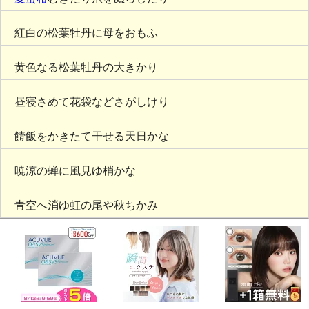
紅白の松葉牡丹に母をおもふ
黄色なる松葉牡丹の大きかり
昼寝さめて花袋などさがしけり
饐飯をかきたて干せる天日かな
暁涼の蝉に風見ゆ梢かな
青空へ消ゆ虹の尾や秋ちかみ