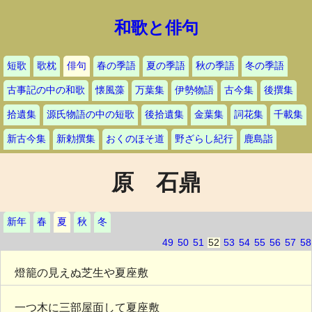
和歌と俳句
短歌
歌枕
俳句
春の季語
夏の季語
秋の季語
冬の季語
古事記の中の和歌
懐風藻
万葉集
伊勢物語
古今集
後撰集
拾遺集
源氏物語の中の短歌
後拾遺集
金葉集
詞花集
千載集
新古今集
新勅撰集
おくのほそ道
野ざらし紀行
鹿島詣
原 石鼎
新年
春
夏
秋
冬
49
50
51
52
53
54
55
56
57
58
燈籠の見えぬ芝生や夏座敷
一つ木に三部屋面して夏座敷