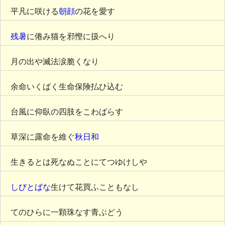
平凡に咲ける
朝顔
の花を愛す
残暑
に倦み猫を邪慳に扱へり
月の出や滅法涙脆くなり
余命いくばく生命保険払ひ込む
台風に仰臥の四肢をこわばらす
草深に露命を維ぐ
秋日和
生きるとは死なぬことにてつゆけしや
しびとばな
生けて花買ふこともなし
てのひらに一顆珠なす青ぶどう