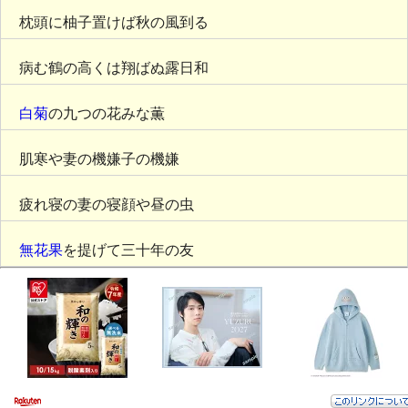
枕頭に柚子置けば秋の風到る
病む鶴の高くは翔ばぬ露日和
白菊
の九つの花みな薫
肌寒や妻の機嫌子の機嫌
疲れ寝の妻の寝顔や昼の虫
無花果
を提げて三十年の友