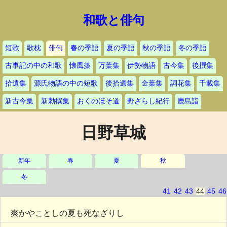
和歌と俳句
短歌
歌枕
俳句
春の季語
夏の季語
秋の季語
冬の季語
古事記の中の和歌
懐風藻
万葉集
伊勢物語
古今集
後撰集
拾遺集
源氏物語の中の短歌
後拾遺集
金葉集
詞花集
千載集
新古今集
新勅撰集
おくのほそ道
野ざらし紀行
鹿島詣
日野草城
新年
春
夏
秋
冬
41
42
43
44
45
46
爽かやことしの夏も死なざりし