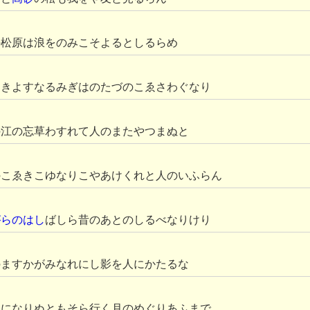
の松原は浪をのみこそよるとしるらめ
にきよすなるみぎはのたづのこゑさわぐなり
の江の忘草わすれて人のまたやつまぬと
のこゑきこゆなりこやあけくれと人のいふらん
がらのはし
ばしら昔のあとのしるべなりけり
のますかがみなれにし影を人にかたるな
ゐになりぬともそら行く月のめぐりあふまで