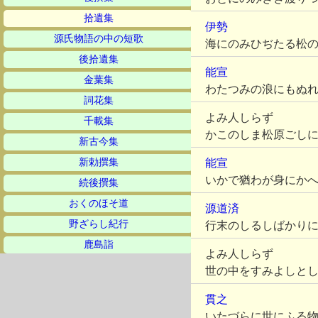
拾遺集
伊勢
源氏物語の中の短歌
海にのみひぢたる松
後拾遺集
能宣
金葉集
わたつみの浪にもぬ
詞花集
よみ人しらず
千載集
かこのしま松原ごし
新古今集
新勅撰集
能宣
いかで猶わが身にか
続後撰集
おくのほそ道
源道済
野ざらし紀行
行末のしるしばかり
鹿島詣
よみ人しらず
世の中をすみよしと
貫之
いたづらに世にふる