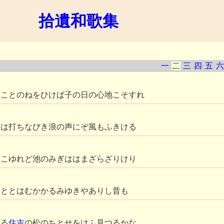
拾遺和歌集
一
二
三
四
五
六
ることのねをひけば子の日の心地こそすれ
ゑは打ちなびき浪の声にぞ風もふきける
きこゆれど池のみぎははまざらざりけり
こととはむかかるみゆきやありし昔も
つる
住吉
の松のちとせをけふ見つるかな