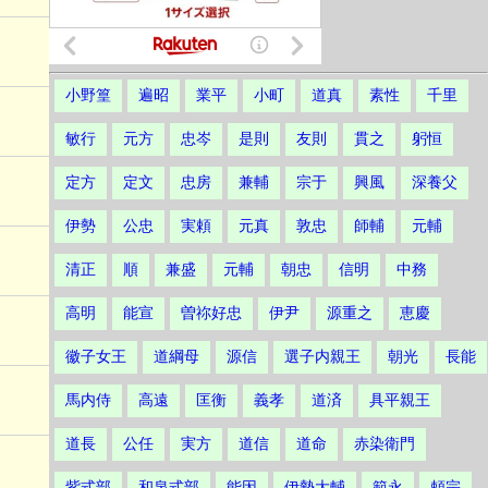
小野篁
遍昭
業平
小町
道真
素性
千里
敏行
元方
忠岑
是則
友則
貫之
躬恒
定方
定文
忠房
兼輔
宗于
興風
深養父
伊勢
公忠
実頼
元真
敦忠
師輔
元輔
清正
順
兼盛
元輔
朝忠
信明
中務
高明
能宣
曽祢好忠
伊尹
源重之
恵慶
徽子女王
道綱母
源信
選子内親王
朝光
長能
馬内侍
高遠
匡衡
義孝
道済
具平親王
道長
公任
実方
道信
道命
赤染衛門
紫式部
和泉式部
能因
伊勢大輔
範永
頼宗