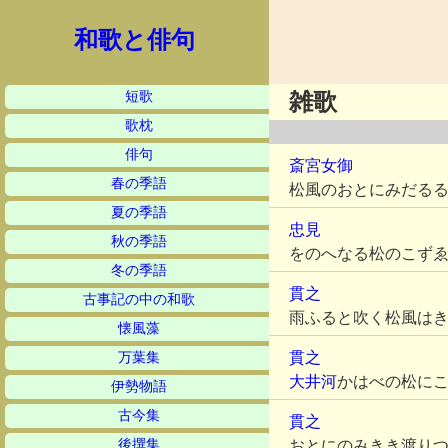
和歌と俳句
短歌
雑歌
歌枕
俳句
斎宮女御
春の季語
松風のおとにみだる
夏の季語
忠見
秋の季語
をのへなる松のこず
冬の季語
貫之
古事記の中の和歌
雨ふると吹く松風は
懐風藻
貫之
万葉集
大井河
かはべの松に
伊勢物語
古今集
貫之
後撰集
おとにのみきき渡り