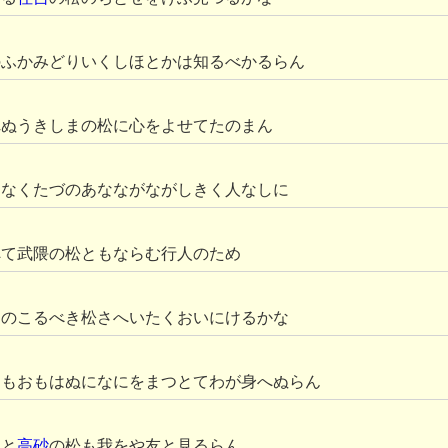
のふかみどりいくしほとかは知るべかるらん
れぬうきしまの松に心をよせてたのまん
になくたづのあなながながしきく人なしに
へて武隈の松ともならむ行人のため
にのこるべき松さへいたくおいにけるかな
しもおもはぬになにをまつとてわが身へぬらん
物と
高砂
の松も我をや友と見るらん