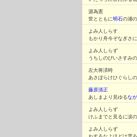
源為憲
世とともに
明石
の浦
よみ人しらす
もかり舟今ぞなぎさ
よみ人しらず
うちしのびいさすみ
左大将済時
あさぼらけひぐらし
藤原清正
あしまより見ゆる
な
よみ人しらず
けふまでと見るに涙
よみ人しらず
わするなよほどは雲