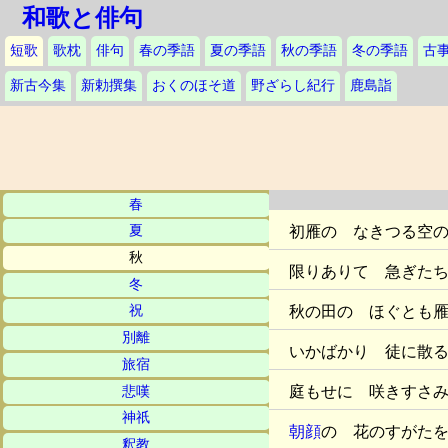
和歌と俳句
短歌
歌枕
俳句
春の季語
夏の季語
秋の季語
冬の季語
古
新古今集
新勅撰集
おくのほそ道
野ざらし紀行
鹿島詣
春
初雁の なきつる空
夏
秋
限りありて 急ぎた
冬
秋の田の ほぐとも
祝
別離
いかばかり 徒に散
旅宿
庭もせに 咲きすさ
悲嘆
神祇
朝顔
の 花のすがた
釈教