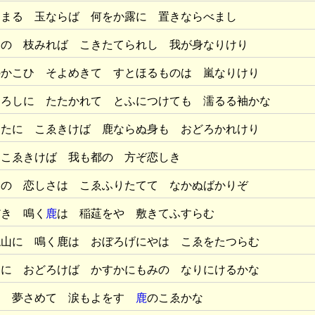
とまる 玉ならば 何をか露に 置きならべまし
桑の 枝みれば こきたてられし 我が身なりけり
のかこひ そよめきて すとほるものは 嵐なりけり
おろしに たたかれて とふにつけても 濡るる袖かな
ひたに こゑきけば 鹿ならぬ身も おどろかれけり
 こゑきけば 我も都の 方ぞ恋しき
たの 恋しさは こゑふりたてて なかぬばかりぞ
だき 鳴く
鹿
は 稲莚をや 敷きてふすらむ
ね山に 鳴く鹿は おぼろげにやは こゑをたつらむ
ゑに おどろけば かすかにもみの なりにけるかな
に 夢さめて 涙もよをす
鹿
のこゑかな