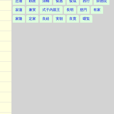
忠通
頼政
清輔
俊惠
俊成
西行
崇徳院
寂蓮
兼実
式子内親王
長明
慈円
有家
家隆
定家
良経
実朝
良寛
曙覧