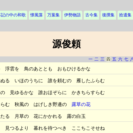
事記の中の和歌
懐風藻
万葉集
伊勢物語
古今集
後撰集
拾遺集
源俊頼
一
二
三
四
五
六
七
の 浮雲を 鳥のあととも おもひけるかな
ちぬる いほのうちに 誰を頼むの 雁したふらむ
雁の 見ゆるかな 誰おほぞらに かきちらすらむ
るらむ 秋風の はげしき野邊の
露草の花
みたる 月草の 花にかかれる 露の白玉
を 見つるより 暮れを待つべき ここちこそせね