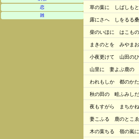
草の葉に しばしも
恋
雑
露にさへ しをるる
柴のいほに はこも
まきのとを みやま
小夜更けて 山田の
山里に 妻よぶ鹿の
われもしか 都のか
秋の田の 畦ふみし
夜もすがら まちか
妻こふる 鹿のとこ
木の葉ちる 嶺の嵐