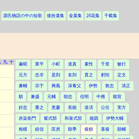
源氏物語の中の短歌
後拾遺集
金葉集
詞花集
千載集
八
九
十
遍昭
業平
小町
道真
素性
千里
敏行
元方
忠岑
是則
友則
貫之
躬恒
定文
兼輔
宗于
興風
深養父
伊勢
敦忠
清正
順
兼盛
元輔
朝忠
信明
中務
能宣
好忠
重之
恵慶
長能
道済
公任
実方
赤染衛門
紫式部
和泉式部
能因
伊勢大輔
相模
経信
匡房
顕季
俊頼
基俊
顕輔