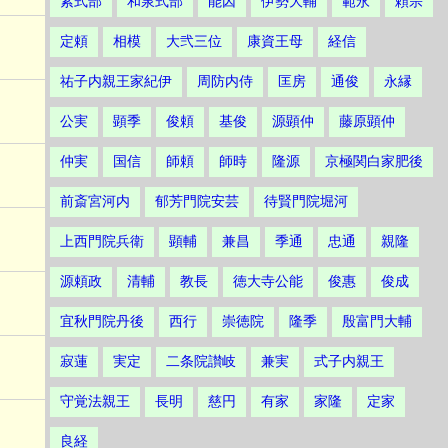
紫式部
和泉式部
能因
伊勢大輔
範永
頼宗
定頼
相模
大弐三位
康資王母
経信
祐子内親王家紀伊
周防内侍
匡房
通俊
永縁
公実
顕季
俊頼
基俊
源顕仲
藤原顕仲
仲実
国信
師頼
師時
隆源
京極関白家肥後
前斎宮河内
郁芳門院安芸
待賢門院堀河
上西門院兵衛
顕輔
兼昌
季通
忠通
親隆
源頼政
清輔
教長
徳大寺公能
俊惠
俊成
宜秋門院丹後
西行
崇徳院
隆季
殷富門大輔
寂蓮
実定
二条院讃岐
兼実
式子内親王
守覚法親王
長明
慈円
有家
家隆
定家
良経