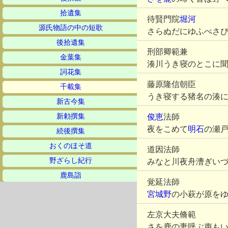
拾遺集
待賢門院
堀河
源氏物語の中の短歌
さらぬだにゆふべさ
後拾遺集
刑部卿範兼
金葉集
湊川うき寝のとこに
詞花集
藤原隆信朝臣
千載集
うき寝する猪名の湊
新古今集
新勅撰集
俊恵
法師
夜をこめて
明石
の瀬
続後撰集
おくのほそ道
道因法師
野ざらし紀行
みなと川夜舟漕ぎい
鹿島詣
覚延法師
宮城野
の小萩が原を
左京大夫脩範
さを鹿の妻呼ぶ声も