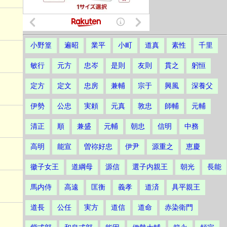
小野篁
遍昭
業平
小町
道真
素性
千里
敏行
元方
忠岑
是則
友則
貫之
躬恒
定方
定文
忠房
兼輔
宗于
興風
深養父
伊勢
公忠
実頼
元真
敦忠
師輔
元輔
清正
順
兼盛
元輔
朝忠
信明
中務
高明
能宣
曽祢好忠
伊尹
源重之
恵慶
徽子女王
道綱母
源信
選子内親王
朝光
長能
馬内侍
高遠
匡衡
義孝
道済
具平親王
道長
公任
実方
道信
道命
赤染衛門