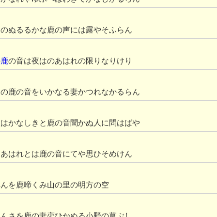
袖のぬるるかな鹿の声には露やそふらん
の
鹿
の音は夜はのあはれの限りなりけり
暮の鹿の音をいかなる妻かつれなかるらん
秋はかなしきと鹿の音聞かぬ人に問はばや
をあはれとは鹿の音にてや思ひそめけん
へんを鹿啼くみ山の里の明方の空
らんさを鹿の妻恋ひかぬる小野の草ぶし