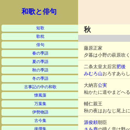
和歌と俳句
短歌
秋
歌枕
俳句
藤原正家
春の季語
夕暮は小野の萩原吹
夏の季語
二条太皇太后宮
肥後
秋の季語
みむろ山
おろすあら
冬の季語
大納言
公実
古事記の中の和歌
杣かたに道やまどへ
懐風藻
輔仁親王
万葉集
秋の夜はおなじ尾上
伊勢物語
古今集
源俊頼
朝臣
後撰集
さを鹿
の啼く音は野