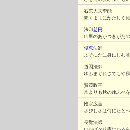
右京大夫季能
聞くままにかたしく
法印
慈円
山里のあかつきがた
俊恵
法師
よそにだに身にしむ
道因法師
ゆふまぐれさてもや
賀茂政平
常よりも秋のゆふべ
惟宗広言
さびしさは何にたと
長覚法師
いかばかり露けかる