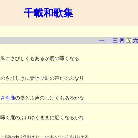
千載和歌集
一
二
三
四
五
六
く風にさびしくもあるか鹿の啼くなる
しのさびしきに妻呼ぶ鹿の声たぐふなり
る
さを鹿
の妻どふ声のしげくもあるかな
に啼く鹿のふけゆくままに近くなるかな
べに聞ゆれど涙はとこのものにぞありける