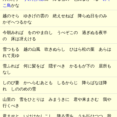
こ鳥
かな
越のそら ゆきげの雲の 絶えせねば 降らぬ日をのみ
かぞへつるかな
今朝みれば をのやま白し うべぞこの 過ぎぬる夜半
の 床は冴えける
雪つもる 越の山風 吹きぬらし ひはら松の葉 あらは
れて見ゆ
雪ふれば 何に髪をば 隠すべき かるもが下の 居所も
なし
しのび妻 かへらむあとも しるからじ 降らばなほ降
れ しののめの雪
山里の 雪をひとりは みまうきに 君や来まさむ 我や
行くべき
君ませと いははかしこし 降る雪を うち払ひつつ 我