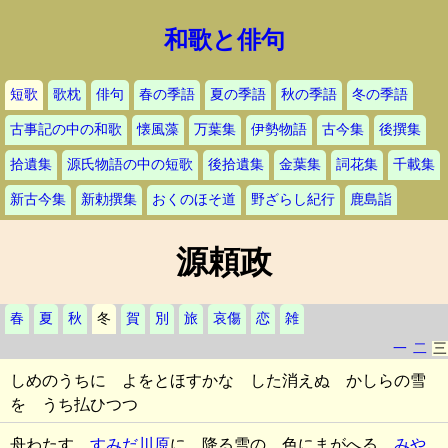
和歌と俳句
短歌
歌枕
俳句
春の季語
夏の季語
秋の季語
冬の季語
古事記の中の和歌
懐風藻
万葉集
伊勢物語
古今集
後撰集
拾遺集
源氏物語の中の短歌
後拾遺集
金葉集
詞花集
千載集
新古今集
新勅撰集
おくのほそ道
野ざらし紀行
鹿島詣
源頼政
春
夏
秋
冬
賀
別
旅
哀傷
恋
雑
一
二
三
しめのうちに よをとほすかな した消えぬ かしらの雪
を うち払ひつつ
舟わたす
すみだ川原
に 降る雪の 色にまがへる
みや