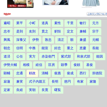
遍昭
業平
小町
道真
素性
千里
敏行
元方
忠岑
是則
友則
貫之
躬恒
定文
兼輔
宗于
興風
深養父
伊勢
敦忠
清正
順
兼盛
元輔
朝忠
信明
中務
能宣
好忠
重之
恵慶
長能
道済
公任
実方
赤染衛門
紫式部
和泉式部
能因
伊勢大輔
相模
経信
匡房
顕季
俊頼
基俊
顕輔
忠通
頼政
清輔
俊惠
俊成
西行
崇徳院
寂蓮
兼実
式子内親王
長明
慈円
有家
家隆
定家
良経
実朝
良寛
曙覧