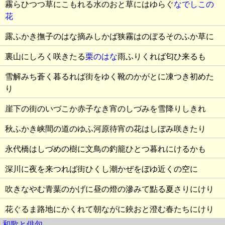
霧らひつつ草にこもれる水のおと草にはゆらぐ
なでしこの
花
露ふかき撫子のはな摘みしかば狭霧はのぼるそのふか草に
裏山にしろく咲きたる
栗のはな
雨ふりくれば匂ひ来るも
雪解みち蒼く暮るれば街をゆく靴のかがとに凍つき初めた
り
崖下の街のいづこか赤子なき宵のしづみを雪降りしきれ
秋ふかき峡間の道のゆふ河原待宵の花はしぼみ咲きたり
永代橋はしづめの樹に文鳥の釣籠ひとつ暮れにけるかも
深川に夜を来つれば街ひくし潮かぜをぼゆ近くの空に
吹きなやむ青葉のかげに昼の燈の滲みて點る夏さりにけり
花ぐるま路地にかくれて朝ながに鋏おと澄む春たちにけり
和歌と俳句