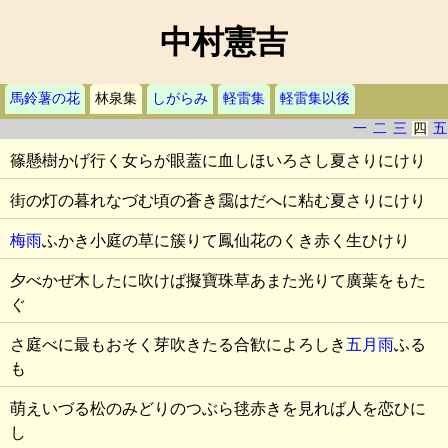
中村憲吉
馬鈴薯の花
林泉集
しがらみ
軽雷集
軽雷集以後
一
二
三
四
五
篠懸樹かげ行く女らが眼蓋に血しほいろさし夏さりにけり
街の灯の暮れなづむ頃の蒼き靄はだへに粘む夏さりにけり
梅雨
ふかき小庭の草に簇りて鳳仙花のくき赤く生ひけり
夕べかぜ木したに吹けば擬寶珠草あまた光りて廣葉をもた
ぐ
さ庭べに最もおそく芽吹きたる合歓によろしき
五月雨
ふる
も
萌えいづる松のみどりのつぶら毬赤きを見れば人を恋ひに
し