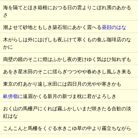
海を隔てとほき箱根におつる日の雲よりこぼれ濱のあかる
さ
潮よせて砂地ともしき築石垣にあかく震へる
昼顔のはな
木がらしは外にはげしも夜ふけて寒くもの食ふ珈琲店のな
かに
両壁の鏡のそこに燈はふかし夜の更けゆく気はひ知れずも
あをき星水田のそこに揺らぎつつやや春めきし風ふき来る
東京の灯あかり遠し水田には四日月の光やや寒きかも
畝傍嶺
に遠眉かくる新月の新づま枕に君がよろしき
おく山の馬柵戸にくれば霧ふかしいまだ咲きたる合歓の淡
紅はな
こんこんと馬柵をくぐる水きこゆ草の中より霧立ちながら