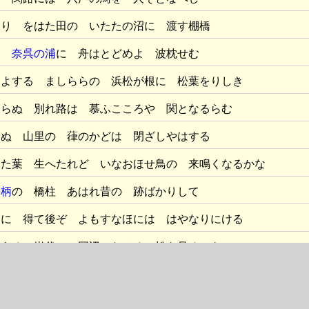
けり をはた田の いたたの沼に 渡す棚橋
く
奈呉の浦
に 舟はとどめよ 波枕せむ
まよする ましららの 浜松が根に 松葉をりしき
あらぬ 別れ路は 慕ふこころや 関となるらむ
めぬ 山里の 葎のかどは 閉ざしやはする
ひた葉 生へたれど いなおほせ鳥の 来鳴くなるかな
長柄
の 橋柱 あはれ昔の 跡ばかりして
つに 得て後ぞ よもすなほには はやなりにける
はある 岩代の 岡辺にたてる 松を見るにも
も疾き かげろふの世を たまきはる 五十路の春に あひに