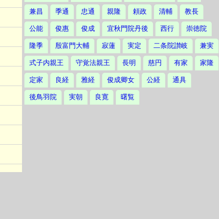
兼昌
季通
忠通
親隆
頼政
清輔
教長
公能
俊惠
俊成
宜秋門院丹後
西行
崇徳院
隆季
殷富門大輔
寂蓮
実定
二条院讃岐
兼実
式子内親王
守覚法親王
長明
慈円
有家
家隆
定家
良経
雅経
俊成卿女
公経
通具
後鳥羽院
実朝
良寛
曙覧
ける