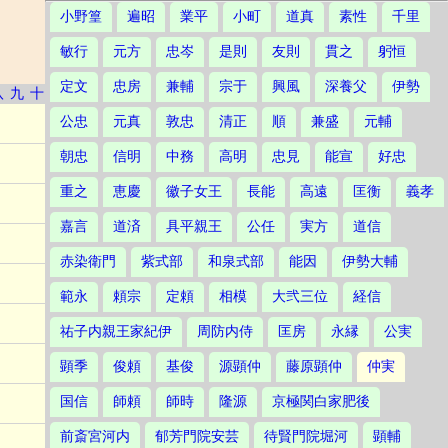
小野篁
遍昭
業平
小町
道真
素性
千里
敏行
元方
忠岑
是則
友則
貫之
躬恒
定文
忠房
兼輔
宗于
興風
深養父
伊勢
八
九
十
公忠
元真
敦忠
清正
順
兼盛
元輔
朝忠
信明
中務
高明
忠見
能宣
好忠
重之
恵慶
徽子女王
長能
高遠
匡衡
義孝
嘉言
道済
具平親王
公任
実方
道信
赤染衛門
紫式部
和泉式部
能因
伊勢大輔
範永
頼宗
定頼
相模
大弐三位
経信
祐子内親王家紀伊
周防内侍
匡房
永縁
公実
顕季
俊頼
基俊
源顕仲
藤原顕仲
仲実
国信
師頼
師時
隆源
京極関白家肥後
前斎宮河内
郁芳門院安芸
待賢門院堀河
顕輔