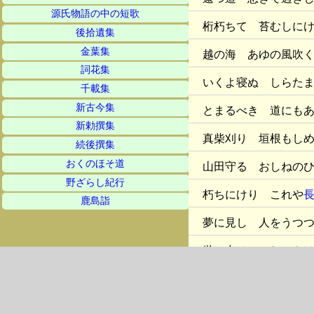
源氏物語の中の短歌
桁朽ちて 苔むしに
後拾遺集
金葉集
越の海 あゆの風吹
詞花集
いくよ寝ぬ しらた
千載集
新古今集
とまるべき 道にも
新勅撰集
真柴刈り 垣根もし
続後撰集
おくのほそ道
山田守る おしねの
野ざらし紀行
朽ちにけり これや
鹿島詣
夢に見し 人をうつ
世の中は つねにや
ひま過ぐる 影より
かな