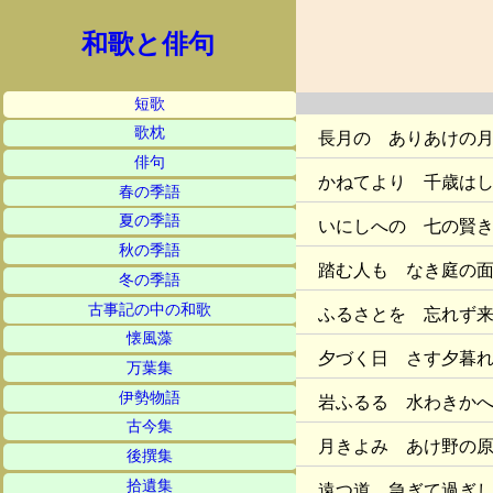
和歌と俳句
短歌
歌枕
長月の ありあけの
俳句
かねてより 千歳は
春の季語
夏の季語
いにしへの 七の賢
秋の季語
踏む人も なき庭の
冬の季語
古事記の中の和歌
ふるさとを 忘れず
懐風藻
夕づく日 さす夕暮
万葉集
伊勢物語
岩ふるる 水わきか
古今集
月きよみ あけ野の
後撰集
拾遺集
遠つ道 急ぎて過ぎ