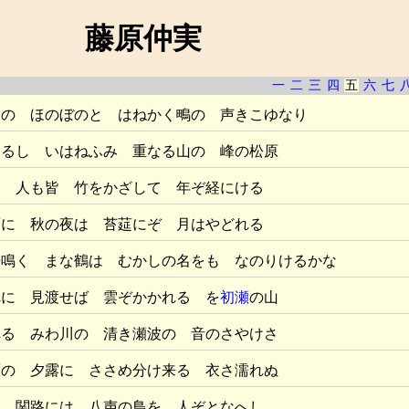
藤原仲実
一
二
三
四
五
六
七
月の ほのぼのと はねかく鴫の 声きこゆなり
しるし いはねふみ 重なる山の 峰の松原
き 人も皆 竹をかざして 年ぞ経にける
面に 秋の夜は 苔莚にぞ 月はやどれる
来鳴く まな鶴は むかしの名をも なのりけるかな
れに 見渡せば 雲ぞかかれる を
初瀬
の山
へる みわ川の 清き瀬波の 音のさやけさ
原の 夕露に ささめ分け来る 衣さ濡れぬ
し 関路には 八声の鳥を 人ぞとなへし