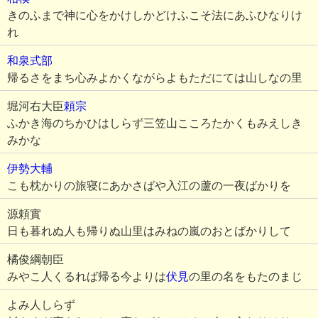
きのふまで神に心をかけしかどけふこそ法にあふひなりけ
れ
和泉式部
帰るさをまち心みよかくながらよもただにては山しなの里
堀河右大臣
頼宗
ふかき海のちかひはしらず三笠山こころたかくもみえしき
みかな
伊勢大輔
こも枕かりの旅寝にあかさばや入江の蘆の一夜ばかりを
源頼實
日も暮れぬ人も帰りぬ山里はみねの嵐のおとばかりして
橘俊綱朝臣
みやこ人くるれば帰る今よりは
伏見
の里の名をもたのまじ
よみ人しらず