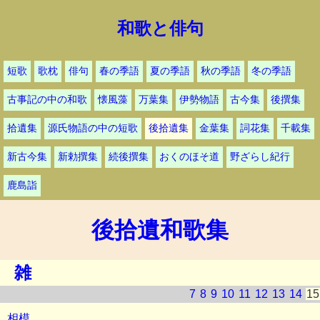
和歌と俳句
短歌
歌枕
俳句
春の季語
夏の季語
秋の季語
冬の季語
古事記の中の和歌
懐風藻
万葉集
伊勢物語
古今集
後撰集
拾遺集
源氏物語の中の短歌
後拾遺集
金葉集
詞花集
千載集
新古今集
新勅撰集
続後撰集
おくのほそ道
野ざらし紀行
鹿島詣
後拾遺和歌集
雑
7
8
9
10
11
12
13
14
15
相模