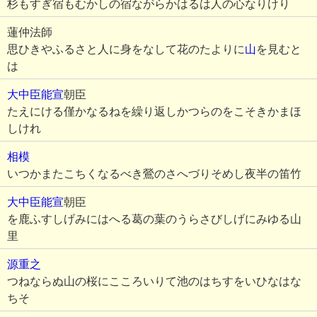
杉もすぎ宿もむかしの宿ながらかはるは人の心なりけり
蓮仲法師
思ひきやふるさと人に身をなして花のたよりに
山
を見むと
は
大中臣能宣
朝臣
たえにける僅かなるねを繰り返しかつらのをこそきかまほ
しけれ
相模
いつかまたこちくなるべき鶯のさへづりそめし夜半の笛竹
大中臣能宣
朝臣
を鹿ふすしげみにはへる葛の葉のうらさびしげにみゆる山
里
源重之
つねならぬ山の桜にこころいりて池のはちすをいひなはな
ちそ