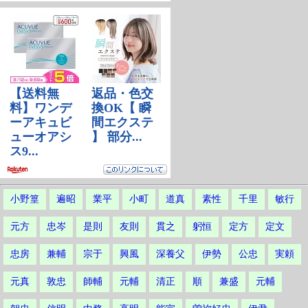
小野篁
遍昭
業平
小町
道真
素性
千里
敏行
元方
忠岑
是則
友則
貫之
躬恒
定方
定文
忠房
兼輔
宗于
興風
深養父
伊勢
公忠
実頼
元真
敦忠
師輔
元輔
清正
順
兼盛
元輔