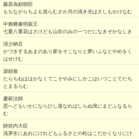
藤原為頼朝臣
もちながらちよも巡らむさか月の清き光はさしもかけなむ
中務卿兼明親王
七重八重花はさけども山吹のみの一つだになきぞかなしき
清少納言
かづきするあまのあり家をそこなりと夢いふなとやめをく
はせけむ
源頼俊
たらちねははかなくてこそやみにしかこはいづことてたち
とまるらむ
慶範法師
思へどもいかにならひし道なればしらぬ境にまどふなるら
む
帥前内大臣
浅茅生にあれにけれどもふるさとの松はこだかくなりにけ