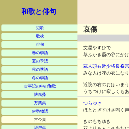
和歌と俳句
短歌
哀傷
歌枕
俳句
文屋やすひで
春の季語
草ふかき霞の谷にか
夏の季語
蔵人頭右近少将良峯
秋の季語
みな人は花の衣にな
冬の季語
近院の右のおほいま
古事記の中の和歌
うちつけに寂しくも
懐風藻
つらゆき
万葉集
ほととぎすけさ鳴く
伊勢物語
古今集
きのもちゆき
後撰集
花よりも人こそあだ