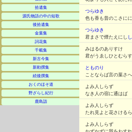
拾遺集
つらゆき
源氏物語の中の短歌
色も香も昔のこさに
後拾遺集
つらゆき
金葉集
君まさで煙たえにし
詞花集
みはるのありすけ
千載集
君がうゑしひとむら
新古今集
新勅撰集
とものり
ことならば言の葉さ
続後撰集
おくのほそ道
よみ人しらず
野ざらし紀行
なき人の宿に通はば
鹿島詣
よみ人しらず
たれ見よと花さける
よみ人しらず
かずかずに我をわす