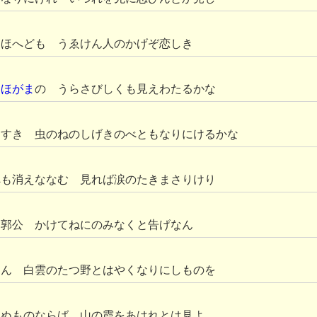
にほへども うゑけん人のかげぞ恋しき
しほがま
の うらさびしくも見えわたるかな
すすき 虫のねのしげきのべともなりにけるかな
へも消えななむ 見れば涙のたきまさりけり
 郭公 かけてねにのみなくと告げなん
らん 白雲のたつ野とはやくなりにしものを
れぬものならば 山の霞をあはれとは見よ