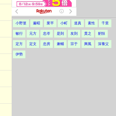
小野篁
遍昭
業平
小町
道真
素性
千里
敏行
元方
忠岑
是則
友則
貫之
躬恒
定方
定文
忠房
兼輔
宗于
興風
深養父
伊勢