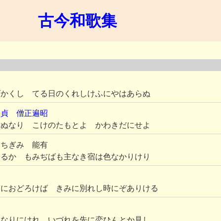
古今和歌集
げかくし てる日のくれしけふにやはあらぬ
宗貞 僧正遍昭
りぬなり こけのたもとよ かわきだにせよ
うちぎみ 能有
あるか もみぢばも主なき宿は色なかりけり
声におどろけば きみに別れし時にぞありける
になりにけれ いづれを先に恋ひんとか見し