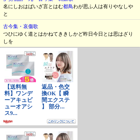
名にしおはばいざ言とはむ
都鳥
わが思ふ人は有りやなしや
と
古今集・哀傷歌
つひにゆく道とはかねてききしかど昨日今日とは思はざり
しを