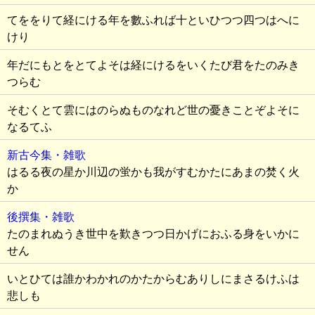
てををりて経にける年を數ふれば十といひつつ四つはへに
けり
年だにもとをとてよそは経にけるをいくたび君をたのみき
つらむ
そむくとて雲にはのらぬものなれど世の憂きことぞよそに
なるてふ
新古今集・雑歌
はるる夜の星か川辺の蛍かも我がすむかたにあまの焚く火
か
後撰集・雑歌
たのまれぬうき世中を歎きつつ日かげにおふる身をいかに
せん
いとひては誰かわかれのかたからむありしにまさるけふは
悲しも