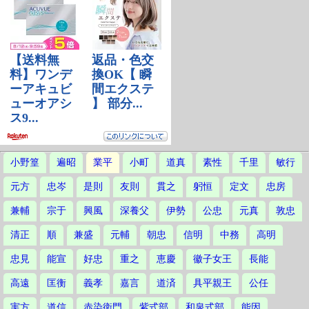
小野篁
遍昭
業平
小町
道真
素性
千里
敏行
元方
忠岑
是則
友則
貫之
躬恒
定文
忠房
兼輔
宗于
興風
深養父
伊勢
公忠
元真
敦忠
清正
順
兼盛
元輔
朝忠
信明
中務
高明
忠見
能宣
好忠
重之
恵慶
徽子女王
長能
高遠
匡衡
義孝
嘉言
道済
具平親王
公任
実方
道信
赤染衛門
紫式部
和泉式部
能因