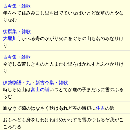
古今集・雑歌
年をへて住みみこし里を出でていなばいとど深草のとやな
りなむ
後撰集・雑歌
大堰川
うかべる舟のかがり火にをぐらの山も名のみなりけ
り
古今集・雑歌
今ぞしる苦しきものと人またむ里をはかれすとふべかりけ
り
伊勢物語・九
・
新古今集・雑歌
時しらぬ山は
富士の嶺
いつとてか鹿の子まだらに雪のふる
らむ
雁なきて菊のはなさく秋はあれど春の海辺に
住吉
の浜
おもへども身をしわけねばめかれする雪のつもるぞ我がこ
ころなる