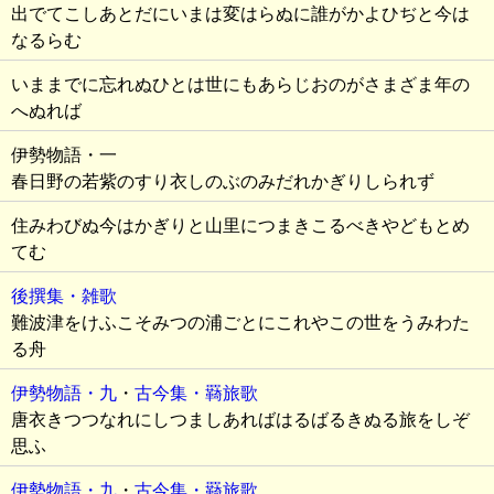
出でてこしあとだにいまは変はらぬに誰がかよひぢと今は
なるらむ
いままでに忘れぬひとは世にもあらじおのがさまざま年の
へぬれば
伊勢物語・一
春日野の若紫のすり衣しのぶのみだれかぎりしられず
住みわびぬ今はかぎりと山里につまきこるべきやどもとめ
てむ
後撰集・雑歌
難波津をけふこそみつの浦ごとにこれやこの世をうみわた
る舟
伊勢物語・九
・
古今集・羇旅歌
唐衣きつつなれにしつましあればはるばるきぬる旅をしぞ
思ふ
伊勢物語・九
・
古今集・羇旅歌