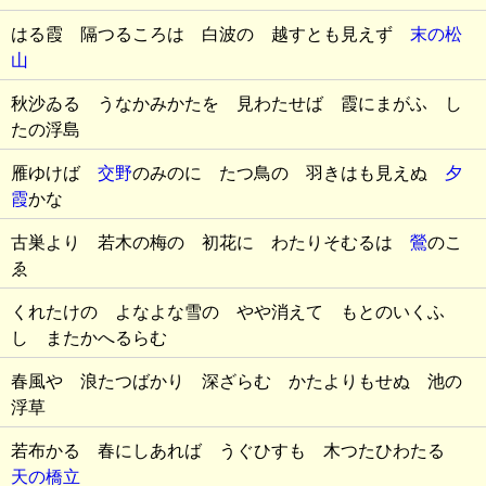
はる霞 隔つるころは 白波の 越すとも見えず
末の松
山
秋沙ゐる うなかみかたを 見わたせば 霞にまがふ し
たの浮島
雁ゆけば
交野
のみのに たつ鳥の 羽きはも見えぬ
夕
霞
かな
古巣より 若木の梅の 初花に わたりそむるは
鶯
のこ
ゑ
くれたけの よなよな雪の やや消えて もとのいくふ
し またかへるらむ
春風や 浪たつばかり 深ざらむ かたよりもせぬ 池の
浮草
若布かる 春にしあれば うぐひすも 木つたひわたる
天の橋立