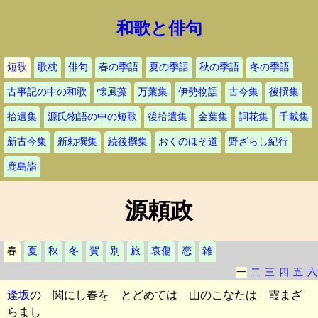
和歌と俳句
短歌
歌枕
俳句
春の季語
夏の季語
秋の季語
冬の季語
古事記の中の和歌
懐風藻
万葉集
伊勢物語
古今集
後撰集
拾遺集
源氏物語の中の短歌
後拾遺集
金葉集
詞花集
千載集
新古今集
新勅撰集
続後撰集
おくのほそ道
野ざらし紀行
鹿島詣
源頼政
春
夏
秋
冬
賀
別
旅
哀傷
恋
雑
一
二
三
四
五
六
逢坂
の 関にし春を とどめては 山のこなたは 霞まざ
らまし