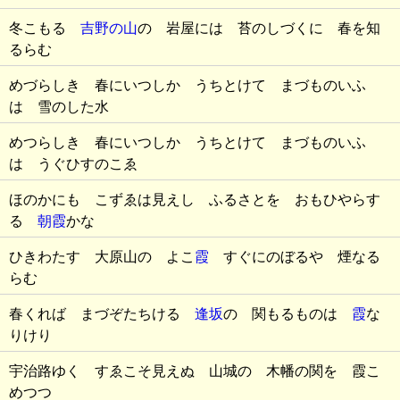
冬こもる
吉野の山
の 岩屋には 苔のしづくに 春を知
るらむ
めづらしき 春にいつしか うちとけて まづものいふ
は 雪のした水
めつらしき 春にいつしか うちとけて まづものいふ
は うぐひすのこゑ
ほのかにも こずゑは見えし ふるさとを おもひやらす
る
朝霞
かな
ひきわたす 大原山の よこ
霞
すぐにのぼるや 煙なる
らむ
春くれば まづぞたちける
逢坂
の 関もるものは
霞
な
りけり
宇治路ゆく すゑこそ見えぬ 山城の 木幡の関を 霞こ
めつつ