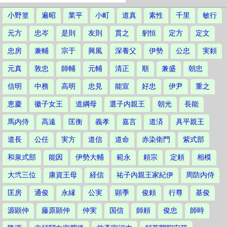
小野篁
遍昭
業平
小町
道真
素性
千里
敏行
元方
忠岑
是則
友則
貫之
躬恒
定方
定文
忠房
兼輔
宗于
興風
深養父
伊勢
公忠
実頼
元真
敦忠
師輔
元輔
清正
順
兼盛
朝忠
信明
中務
高明
忠見
能宣
好忠
伊尹
重之
恵慶
徽子女王
道綱母
選子内親王
朝光
長能
馬内侍
高遠
匡衡
義孝
嘉言
道済
具平親王
道長
公任
実方
道信
道命
赤染衛門
紫式部
和泉式部
能因
伊勢大輔
範永
頼宗
定頼
相模
大弐三位
康資王母
経信
祐子内親王家紀伊
周防内侍
匡房
通俊
永縁
公実
顕季
俊頼
行尊
基俊
源顕仲
藤原顕仲
仲実
国信
師頼
俊忠
師時