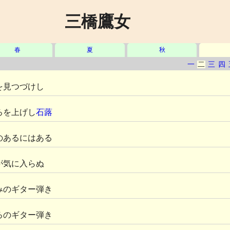
三橋鷹女
春
夏
秋
一
二
三
四
を見つづけし
ろを上げし
石蕗
のあるにはある
が気に入らぬ
みのギター弾き
ろのギター弾き