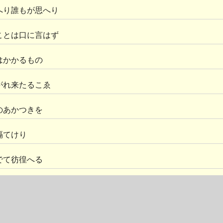
へり誰もが思へり
ことは口に言はず
はかかるもの
がれ来たるこゑ
のあかつきを
隔てけり
でて彷徨へる
を出でざりき
押せば開き