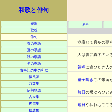
和歌と俳句
短歌
新年
歌枕
俳句
魂痩せて真冬の夢
春の季語
夏の季語
人は喪に真冬のい
秋の季語
冬の季語
笹鳴
に逢ひたき人
古事記の中の和歌
懐風藻
笹子鳴き
この帯留
万葉集
伊勢物語
短日
の燃ゆるひと
古今集
後撰集
短日
や我れもここ
拾遺集