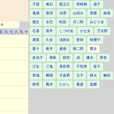
子規
漱石
龍之介
碧梧桐
虚子
鬼城
亜浪
泊雲
山頭火
普羅
放哉
風生
水巴
蛇笏
月二郎
みどり女
冬
石鼎
喜舟
しづの女
かな女
万太郎
五
六
七
八
九
十
犀星
久女
淡路女
青邨
秋櫻子
素十
夜半
麦南
悌二郎
鷹女
多佳子
青畝
耕衣
貞
播水
茅舎
汀女
三鬼
草田男
不死男
誓子
草城
爽雨
不器男
立子
林火
楸邨
静塔
鳳作
たかし
素逝
波郷