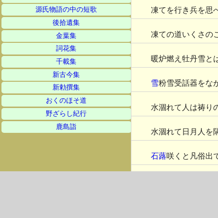
凍てを行き兵を思
源氏物語の中の短歌
後拾遺集
凍ての道いくさの
金葉集
詞花集
暖炉燃え牡丹雪と
千載集
新古今集
雪
粉雪受話器をな
新勅撰集
おくのほそ道
水涸れて人は祷り
野ざらし紀行
鹿島詣
水涸れて日月人を
石蕗
咲くと凡俗出
咲き溢る
八ツ手
籬
冬来る
高階の扉の