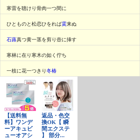
寒雷を聴けり骨肉一つ間に
ひとものと松恋ひをれば
霙
来ぬ
石蕗
真つ黄一茎を剪り壺に挿す
寒林に在り寒木の如く佇ち
一枝に花一つきり
冬椿