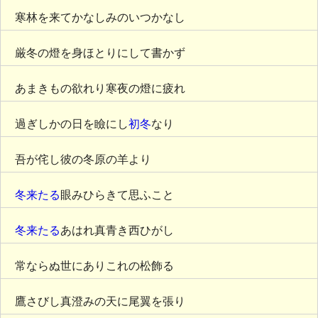
寒林を来てかなしみのいつかなし
厳冬の燈を身ほとりにして書かず
あまきもの欲れり寒夜の燈に疲れ
過ぎしかの日を瞼にし
初冬
なり
吾が侘し彼の冬原の羊より
冬来たる
眼みひらきて思ふこと
冬来たる
あはれ真青き西ひがし
常ならぬ世にありこれの松飾る
鷹さびし真澄みの天に尾翼を張り