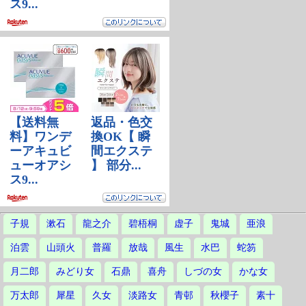
子規
漱石
龍之介
碧梧桐
虚子
鬼城
亜浪
泊雲
山頭火
普羅
放哉
風生
水巴
蛇笏
月二郎
みどり女
石鼎
喜舟
しづの女
かな女
万太郎
犀星
久女
淡路女
青邨
秋櫻子
素十