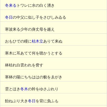
冬来る
トワレに水の白く湧き
冬日
の中父に似し子をさびしみゐる
寒波来る少年の身丈母を越え
おもひでの瞳に
枯木立
ありて来ぬ
寒木に耳あてて何を聴かうとする
林枯れ白雲われを脅す
寒林の陽にちちははの貌をゑがき
雲とほき
冬木
の幹をゆさぶれり
飴ねぶり大き
冬日
を背に負ふも