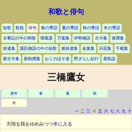
和歌と俳句
短歌
歌枕
俳句
春の季語
夏の季語
秋の季語
冬の季語
古事記の中の和歌
懐風藻
万葉集
伊勢物語
古今集
後撰集
拾遺集
源氏物語の中の短歌
後拾遺集
金葉集
詞花集
千載集
新古今集
新勅撰集
おくのほそ道
野ざらし紀行
鹿島詣
三橋鷹女
新年
春
夏
秋
冬
一
二
三
四
五
六
七
八
九
十
天翔る我をゆめみつつ
冬に入る