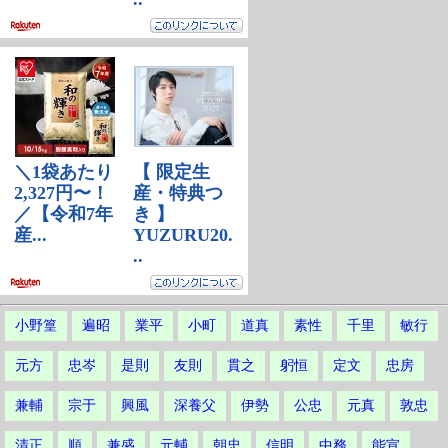
小野篁
遍昭
業平
小町
道真
素性
千里
敏行
元方
忠岑
是則
友則
貫之
躬恒
定文
忠房
兼輔
宗于
興風
深養父
伊勢
公忠
元真
敦忠
清正
順
兼盛
元輔
朝忠
信明
中務
能宣