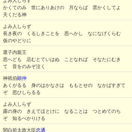
よみ人しらず
かくてのみ 世にありあけの 月ならば 雲かくしてよ
天くだる神
よみ人しらず
長き夜の くるしきことを 思へかし なになげくらむ
仮のやどりに
選子内親王
思へども 忌むとていはぬ ことなれば そなたにむき
て 音をのみぞ泣く
神祇伯
顕仲
あくがるる 身のはかなさは ももとせの なかばすぎて
ぞ 思ひしらるる
よみ人しらず
露の身の きえてほとけに なることは つとめてのち
ぞ 知るべかりける
関白前太政大臣
忠通