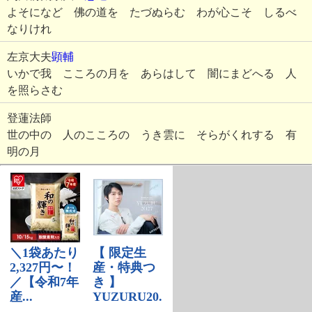
よそになど 佛の道を たづぬらむ わが心こそ しるべ
なりけれ
左京大夫
顕輔
いかで我 こころの月を あらはして 闇にまどへる 人
を照らさむ
登蓮法師
世の中の 人のこころの うき雲に そらがくれする 有
明の月