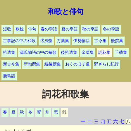
和歌と俳句
短歌
歌枕
俳句
春の季語
夏の季語
秋の季語
冬の季語
古事記の中の和歌
懐風藻
万葉集
伊勢物語
古今集
後撰集
拾遺集
源氏物語の中の短歌
後拾遺集
金葉集
詞花集
千載集
新古今集
新勅撰集
続後撰集
おくのほそ道
野ざらし紀行
鹿島詣
詞花和歌集
春
夏
秋
冬
賀
別
恋
雑
一
二
三
四
五
六
七
八